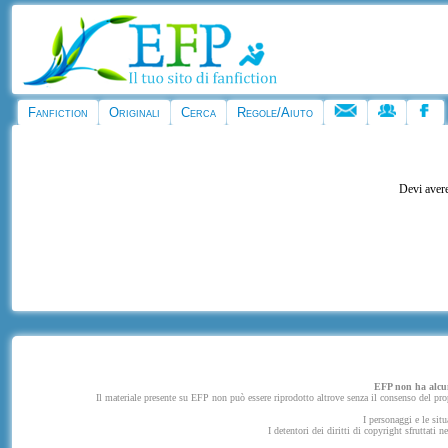
Fanfiction
Originali
Cerca
Regole/Aiuto
Devi avere
EFP non ha alcuna
Il materiale presente su EFP non può essere riprodotto altrove senza il consenso del propr
I personaggi e le situ
I detentori dei diritti di copyright sfruttati