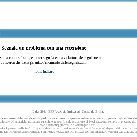
Segnala un problema con una recensione
 un account sul sito per poter segnalare una violazione del regolamento.
Si ricorda che viene garantito l'anonimato delle segnalazioni.
Torna indietro
© dal 2001, EFP (www.efpfanfic.net). Creato da Erika.
 responsabilità per gli scritti pubblicati in esso, in quanto esclusiva opera e proprietà degli autori che
ietario del materiale, nemmeno parzialmente (con la sola esclusione di brevi citazioni, sempre in presenza dei dov
storie sono maggiorenni e/o comunque fittizi.
azioni presenti nelle fanfic di questo sito sono utilizzati senza alcun fine di lucro e nel rispetto dei rispettivi pro
 nelle fan fiction possono richiedere l'immediata cessazione dell'utilizzo del loro materiale, con una segnalazione