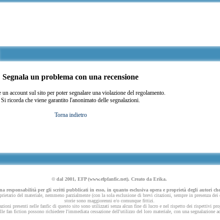
Segnala un problema con una recensione
 un account sul sito per poter segnalare una violazione del regolamento.
Si ricorda che viene garantito l'anonimato delle segnalazioni.
Torna indietro
© dal 2001, EFP (www.efpfanfic.net). Creato da Erika.
 responsabilità per gli scritti pubblicati in esso, in quanto esclusiva opera e proprietà degli autori che
ietario del materiale, nemmeno parzialmente (con la sola esclusione di brevi citazioni, sempre in presenza dei dov
storie sono maggiorenni e/o comunque fittizi.
azioni presenti nelle fanfic di questo sito sono utilizzati senza alcun fine di lucro e nel rispetto dei rispettivi pro
 nelle fan fiction possono richiedere l'immediata cessazione dell'utilizzo del loro materiale, con una segnalazione