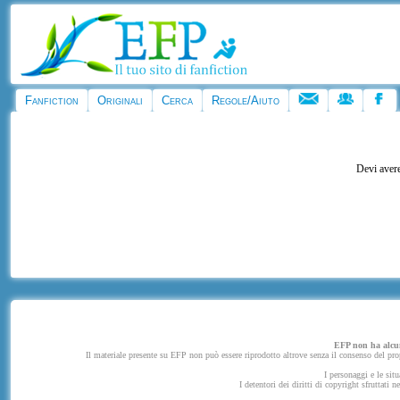
Fanfiction
Originali
Cerca
Regole/Aiuto
Devi avere
EFP non ha alcuna
Il materiale presente su EFP non può essere riprodotto altrove senza il consenso del propr
I personaggi e le situ
I detentori dei diritti di copyright sfruttati