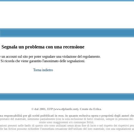
Segnala un problema con una recensione
 un account sul sito per poter segnalare una violazione del regolamento.
Si ricorda che viene garantito l'anonimato delle segnalazioni.
Torna indietro
© dal 2001, EFP (www.efpfanfic.net). Creato da Erika.
 responsabilità per gli scritti pubblicati in esso, in quanto esclusiva opera e proprietà degli autori che
ietario del materiale, nemmeno parzialmente (con la sola esclusione di brevi citazioni, sempre in presenza dei dov
storie sono maggiorenni e/o comunque fittizi.
azioni presenti nelle fanfic di questo sito sono utilizzati senza alcun fine di lucro e nel rispetto dei rispettivi pro
 nelle fan fiction possono richiedere l'immediata cessazione dell'utilizzo del loro materiale, con una segnalazione