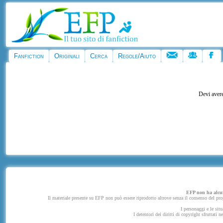
Fanfiction
Originali
Cerca
Regole/Aiuto
Devi avere
EFP non ha alcuna
Il materiale presente su EFP non può essere riprodotto altrove senza il consenso del propr
I personaggi e le situ
I detentori dei diritti di copyright sfruttati