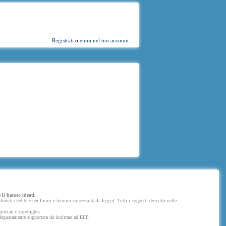
Registrati
o
entra nel tuo account
 li hanno ideati.
uti credits e nei limiti e termini concessi dalla legge). Tutti i soggetti descritti nelle
prietari e copyrights.
 adeguatamente supportata da inoltrare ad EFP.