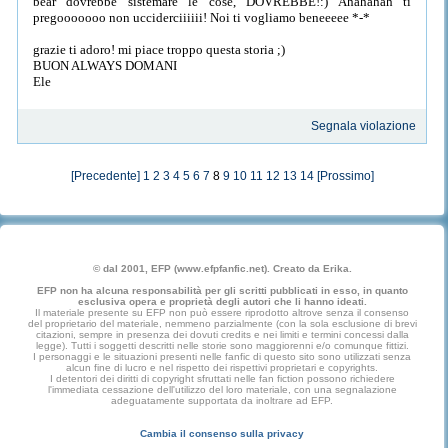
bear dovrebbe sistemare le cose, DOVREBBE!:) Ahahahah ti
pregooooooo non ucciderciiiiii! Noi ti vogliamo beneeeee *-*
grazie ti adoro! mi piace troppo questa storia ;)
BUON ALWAYS DOMANI
Ele
Segnala violazione
[Precedente]
1
2
3
4
5
6
7
8
9
10
11
12
13
14
[Prossimo]
© dal 2001, EFP (www.efpfanfic.net). Creato da Erika.
EFP non ha alcuna responsabilità per gli scritti pubblicati in esso, in quanto
esclusiva opera e proprietà degli autori che li hanno ideati.
Il materiale presente su EFP non può essere riprodotto altrove senza il consenso
del proprietario del materiale, nemmeno parzialmente (con la sola esclusione di brevi
citazioni, sempre in presenza dei dovuti credits e nei limiti e termini concessi dalla
legge). Tutti i soggetti descritti nelle storie sono maggiorenni e/o comunque fittizi.
I personaggi e le situazioni presenti nelle fanfic di questo sito sono utilizzati senza
alcun fine di lucro e nel rispetto dei rispettivi proprietari e copyrights.
I detentori dei diritti di copyright sfruttati nelle fan fiction possono richiedere
l'immediata cessazione dell'utilizzo del loro materiale, con una segnalazione
adeguatamente supportata da inoltrare ad EFP.
Cambia il consenso sulla privacy