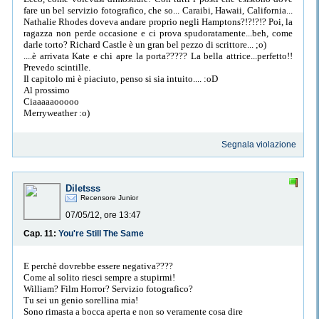
fare un bel servizio fotografico, che so... Caraibi, Hawaii, California...
Nathalie Rhodes doveva andare proprio negli Hamptons?!?!?!? Poi, la
ragazza non perde occasione e ci prova spudoratamente...beh, come
darle torto? Richard Castle è un gran bel pezzo di scrittore... ;o)
....è arrivata Kate e chi apre la porta????? La bella attrice...perfetto!!
Prevedo scintille.
Il capitolo mi è piaciuto, penso si sia intuito.... :oD
Al prossimo
Ciaaaaaooooo
Merryweather :o)
Segnala violazione
Diletsss
Recensore Junior
07/05/12, ore 13:47
Cap. 11:
You're Still The Same
E perchè dovrebbe essere negativa????
Come al solito riesci sempre a stupirmi!
William? Film Horror? Servizio fotografico?
Tu sei un genio sorellina mia!
Sono rimasta a bocca aperta e non so veramente cosa dire