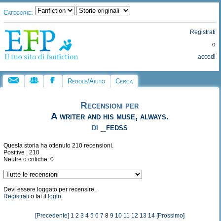
Categorie:
Registrati
o
accedi
Regole/Aiuto
Cerca
Recensioni per
A writer and his muse, always.
di
_fedss
Questa storia ha ottenuto 210 recensioni.
Positive : 210
Neutre o critiche: 0
Devi essere loggato per recensire.
Registrati
o fai il
login
.
[Precedente]
1
2
3
4
5
6
7
8
9
10
11
12
13
14
[Prossimo]