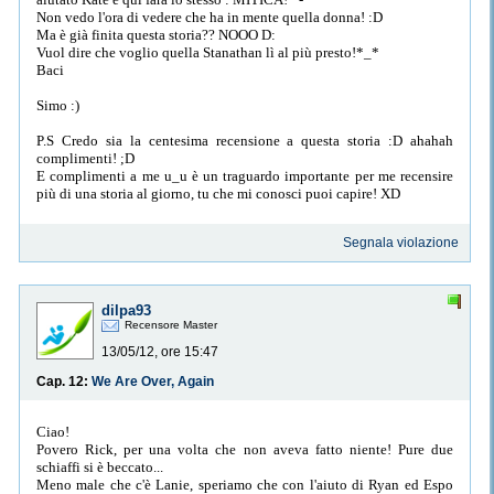
Non vedo l'ora di vedere che ha in mente quella donna! :D
Ma è già finita questa storia?? NOOO D:
Vuol dire che voglio quella Stanathan lì al più presto!*_*
Baci
Simo :)
P.S Credo sia la centesima recensione a questa storia :D ahahah
complimenti! ;D
E complimenti a me u_u è un traguardo importante per me recensire
più di una storia al giorno, tu che mi conosci puoi capire! XD
Segnala violazione
dilpa93
Recensore Master
13/05/12, ore 15:47
Cap. 12:
We Are Over, Again
Ciao!
Povero Rick, per una volta che non aveva fatto niente! Pure due
schiaffi si è beccato...
Meno male che c'è Lanie, speriamo che con l'aiuto di Ryan ed Espo