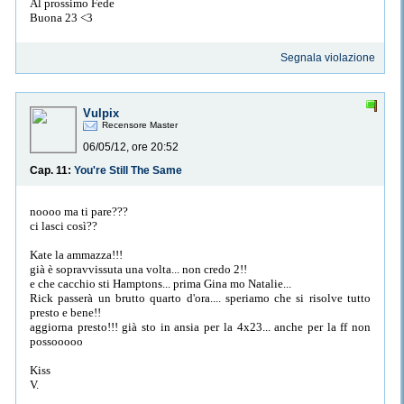
Al prossimo Fede
Buona 23 <3
Segnala violazione
Vulpix
Recensore Master
06/05/12, ore 20:52
Cap. 11:
You're Still The Same
noooo ma ti pare???
ci lasci così??
Kate la ammazza!!!
già è sopravvissuta una volta... non credo 2!!
e che cacchio sti Hamptons... prima Gina mo Natalie...
Rick passerà un brutto quarto d'ora.... speriamo che si risolve tutto
presto e bene!!
aggiorna presto!!! già sto in ansia per la 4x23... anche per la ff non
possooooo
Kiss
V.