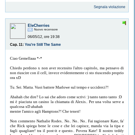
Segnala violazione
EleCherries
Nuovo recensore
06/05/12, ore 19:38
Cap. 11:
You're Still The Same
Ciao Gemellaaa *-*
Chiedo perdono x non aver recensito l'altro capitolo, ma pensavo di
non riuscire con il cell, invece evidentemente ci sto riuscendo proprio
ora xD
Tu. Sei. Matta. Vuoi battere Marlowe sul tempo e ucciderci?!
Ahahah che dire? Lo sai che adoro come scrivi :) tanto tanto tanto :D
mi è piaciuta un casino la chiamata di Alexis.. Per una volta serve a
qualcosa xD ahahah
mentre l'amico agli Hamptons?! Che teneri!
Non commento Nathalie Rodes.. No.. No.. No.. Fai ragionare Kate, fa'
che Rick spiega bene le cose e che lei capisce, manda via la tipa e
fagli quagliare! tra il post-it e questo.. Povera Kate! Il nostro teddy