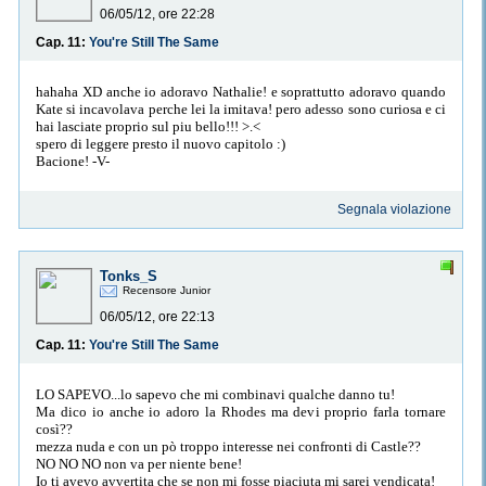
06/05/12, ore 22:28
Cap. 11:
You're Still The Same
hahaha XD anche io adoravo Nathalie! e soprattutto adoravo quando
Kate si incavolava perche lei la imitava! pero adesso sono curiosa e ci
hai lasciate proprio sul piu bello!!! >.<
spero di leggere presto il nuovo capitolo :)
Bacione! -V-
Segnala violazione
Tonks_S
Recensore Junior
06/05/12, ore 22:13
Cap. 11:
You're Still The Same
LO SAPEVO...lo sapevo che mi combinavi qualche danno tu!
Ma dico io anche io adoro la Rhodes ma devi proprio farla tornare
così??
mezza nuda e con un pò troppo interesse nei confronti di Castle??
NO NO NO non va per niente bene!
Io ti avevo avvertita che se non mi fosse piaciuta mi sarei vendicata!