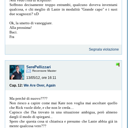
Non vedo l'ora di scoprirlo!
Soffrono decisamente troppo entrambi, qualcuno doveva inventarsi
qualcosa, e chi meglio di Lanie in modalità "Grande capo" e i suoi
due scagnozzi? xD
Ok, la smetto di vaneggiare.
Alla prossima!
Baci.
Fra
Segnala violazione
SerePellizzari
Recensore Master
13/05/12, ore 16:11
Cap. 12:
We Are Over, Again
Ma perchè di nuovo????
Non riesco a capire come mai Kate non voglia mai ascoltare quello
che Rick vuole dirle, e che non le creda....
Capisco che l'ha trovato in una situazione ambigua, però almeno
dargli il modo di spiegarsi...
Spero che questa cosa si chiarisca e presumo che Lanie abbia già in
mente qualcosa vero???