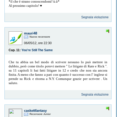
*il che è strano conoscendomi! ù.ù*
Al prossimo capitolo! ♥
Segnala violazione
mauri48
Nuovo recensore
06/05/12, ore 22:30
Cap. 11:
You're Still The Same
Che tu abbia un bel modo di scrivere nessuno lo può mettere in
dubbio, però come titolo potevi mettere " Le litigate di Kate e Rick ".
su 11 capitoli li hai fatti litigare in 12 e credo che non sia ancora
finita. A meno che fanno a pari con quanto è successo con l' inglese si
prende su Rick e ritorna a N.Y. Comunque grazie per scrivere . Un
saluto.
Segnala violazione
caskettfantasy
Recensore Junior