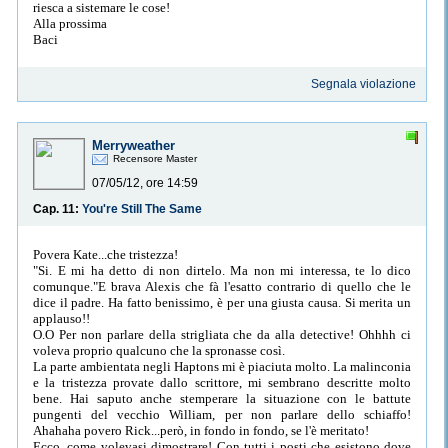
riesca a sistemare le cose!
Alla prossima
Baci
Segnala violazione
Merryweather
Recensore Master
07/05/12, ore 14:59
Cap. 11:
You're Still The Same
Povera Kate...che tristezza!
"Si. E mi ha detto di non dirtelo. Ma non mi interessa, te lo dico
comunque."E brava Alexis che fà l'esatto contrario di quello che le
dice il padre. Ha fatto benissimo, è per una giusta causa. Si merita un
applauso!!
O.O Per non parlare della strigliata che da alla detective! Ohhhh ci
voleva proprio qualcuno che la spronasse così.
La parte ambientata negli Haptons mi è piaciuta molto. La malinconia
e la tristezza provate dallo scrittore, mi sembrano descritte molto
bene. Hai saputo anche stemperare la situazione con le battute
pungenti del vecchio William, per non parlare dello schiaffo!
Ahahaha povero Rick...però, in fondo in fondo, se l'è meritato!
Ecco, come volevasi dimostrare! Con tutti i posti che esistono dove