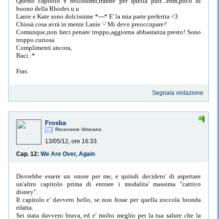
Questo capitolo è bellissimo,tranne per quella putt...ehm,poco di
buono della Rhodes u.u
Lanie e Kate sono dolcissime *---* E' la mia parte preferita <3
Chissà cosa avrà in mente Lanie '-' Mi devo preoccupare?
Comunque,non farci penare troppo,aggiorna abbastanza presto! Sono
troppo curiosa.
Complimenti ancora,
Baci :*
Fras.
Segnala violazione
Frosba
Recensore Veterano
13/05/12, ore 16:33
Cap. 12:
We Are Over, Again
Dovrebbe essere un onore per me, e quindi decidero' di aspettare
un'altro capitolo prima di entrare i modalita' massima "cattivo
disney".
Il capitolo e' davvero bello, se non fosse per quella zoccola bionda
rifatta.
Sei stata davvero brava, ed e' molto meglio per la tua salute che la