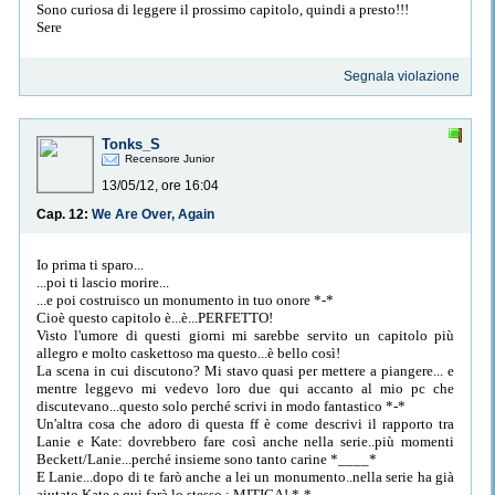
Sono curiosa di leggere il prossimo capitolo, quindi a presto!!!
Sere
Segnala violazione
Tonks_S
Recensore Junior
13/05/12, ore 16:04
Cap. 12:
We Are Over, Again
Io prima ti sparo...
...poi ti lascio morire...
...e poi costruisco un monumento in tuo onore *-*
Cioè questo capitolo è...è...PERFETTO!
Visto l'umore di questi giorni mi sarebbe servito un capitolo più
allegro e molto caskettoso ma questo...è bello così!
La scena in cui discutono? Mi stavo quasi per mettere a piangere... e
mentre leggevo mi vedevo loro due qui accanto al mio pc che
discutevano...questo solo perché scrivi in modo fantastico *-*
Un'altra cosa che adoro di questa ff è come descrivi il rapporto tra
Lanie e Kate: dovrebbero fare così anche nella serie..più momenti
Beckett/Lanie...perché insieme sono tanto carine *____*
E Lanie...dopo di te farò anche a lei un monumento..nella serie ha già
aiutato Kate e qui farà lo stesso : MITICA! *-*