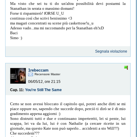
Ma visto che sei tu ti do un'altra possibilità devi postarmi la
Stanathan in serata o massimo domani!
Forse ti risparmierò! fORSE U_U
continua così che scrivi benissimo <3
ma magari concentrati su scene più caskettose!u_u
Adesso vado...ma mi raccomando per la Stanathan eh!xD
Baci
Simo :)
Segnala violazione
1rebeccam
Recensore Master
06/05/12, ore 21:15
Cap. 11:
You're Still The Same
Certo se non avessi bloccato il capitolo qui, potrei anche dirti se mi
piace oppure no, sapendo che succede dopo, perciò ti dirò se è di mio
gradimento appena aggiorni :)
Sono distrutti tutti e due e continuano imperterriti, lei si pente, lui
scappa, lei va da lui, lui è con Nathalie (a cercare ricette in un
giornale, ma questo Kate non può saperlo... accidenti a sto Will!!!)
Che succederà???