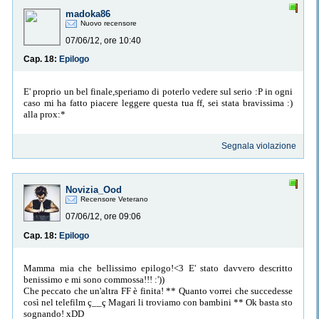
madoka86
Nuovo recensore
07/06/12, ore 10:40
Cap. 18:
Epilogo
E' proprio un bel finale,speriamo di poterlo vedere sul serio :P in ogni
caso mi ha fatto piacere leggere questa tua ff, sei stata bravissima :)
alla prox:*
Segnala violazione
Novizia_Ood
Recensore Veterano
07/06/12, ore 09:06
Cap. 18:
Epilogo
Mamma mia che bellissimo epilogo!<3 E' stato davvero descritto
benissimo e mi sono commossa!!! :'))
Che peccato che un'altra FF è finita! ** Quanto vorrei che succedesse
così nel telefilm ç__ç Magari li troviamo con bambini ** Ok basta sto
sognando! xDD