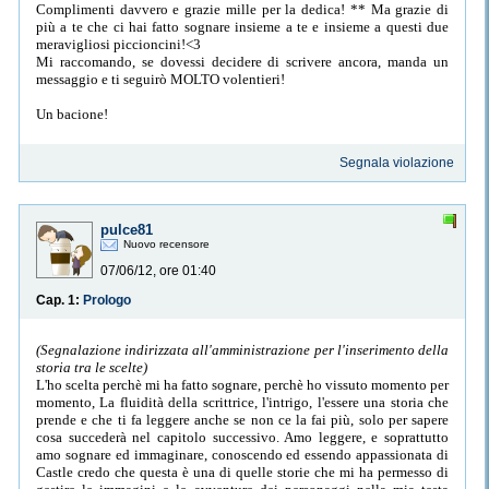
Complimenti davvero e grazie mille per la dedica! ** Ma grazie di
più a te che ci hai fatto sognare insieme a te e insieme a questi due
meravigliosi piccioncini!<3
Mi raccomando, se dovessi decidere di scrivere ancora, manda un
messaggio e ti seguirò MOLTO volentieri!
Un bacione!
Segnala violazione
pulce81
Nuovo recensore
07/06/12, ore 01:40
Cap. 1:
Prologo
(Segnalazione indirizzata all'amministrazione per l'inserimento della
storia tra le scelte)
L'ho scelta perchè mi ha fatto sognare, perchè ho vissuto momento per
momento, La fluidità della scrittrice, l'intrigo, l'essere una storia che
prende e che ti fa leggere anche se non ce la fai più, solo per sapere
cosa succederà nel capitolo successivo. Amo leggere, e soprattutto
amo sognare ed immaginare, conoscendo ed essendo appassionata di
Castle credo che questa è una di quelle storie che mi ha permesso di