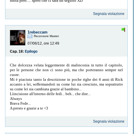
finita però..... spero che ci sarà un seguito XD
Segnala violazione
1rebeccam
Recensore Master
07/06/12, ore 12:49
Cap. 18:
Epilogo
Che dolcezza velata leggermente di malinconia in tutto il capitolo,
per le persone che non ci sono più, ma che porteranno sempre nel
cuore.
Mi è piaciuta tanto la descrizione in poche righe dei 4 anni di Rick
accanto a lei, soffermandoti su come lui sia cresciuto, ma soprattutto
su come lei sia cambiata grazie al bambino...
Lìincisione all'interno delle fedi... beh... che dire...
Always
Brava Fede...
A presto e grazie a te <3
Segnala violazione