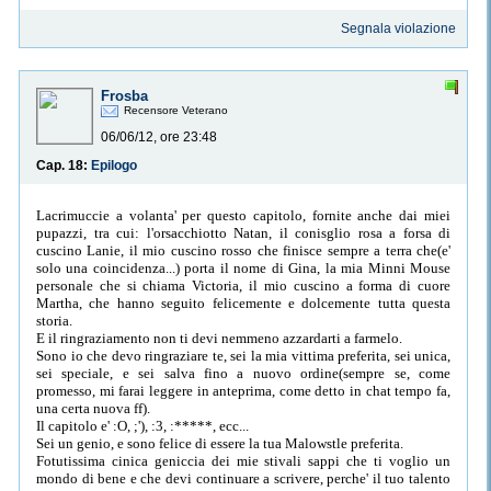
Segnala violazione
Frosba
Recensore Veterano
06/06/12, ore 23:48
Cap. 18:
Epilogo
Lacrimuccie a volanta' per questo capitolo, fornite anche dai miei
pupazzi, tra cui: l'orsacchiotto Natan, il conisglio rosa a forsa di
cuscino Lanie, il mio cuscino rosso che finisce sempre a terra che(e'
solo una coincidenza...) porta il nome di Gina, la mia Minni Mouse
personale che si chiama Victoria, il mio cuscino a forma di cuore
Martha, che hanno seguito felicemente e dolcemente tutta questa
storia.
E il ringraziamento non ti devi nemmeno azzardarti a farmelo.
Sono io che devo ringraziare te, sei la mia vittima preferita, sei unica,
sei speciale, e sei salva fino a nuovo ordine(sempre se, come
promesso, mi farai leggere in anteprima, come detto in chat tempo fa,
una certa nuova ff).
Il capitolo e' :O, ;'), :3, :*****, ecc...
Sei un genio, e sono felice di essere la tua Malowstle preferita.
Fotutissima cinica geniccia dei mie stivali sappi che ti voglio un
mondo di bene e che devi continuare a scrivere, perche' il tuo talento