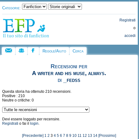
Categorie:
Registrati
o
accedi
Regole/Aiuto
Cerca
Recensioni per
A writer and his muse, always.
di
_fedss
Questa storia ha ottenuto 210 recensioni.
Positive : 210
Neutre o critiche: 0
Devi essere loggato per recensire.
Registrati
o fai il
login
.
[Precedente]
1
2
3
4
5
6
7
8
9
10
11
12
13
14
[Prossimo]