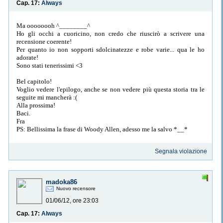
Cap. 17:
Always
Ma oooooooh ^________^
Ho gli occhi a cuoricino, non credo che riuscirò a scrivere una
recensione coerente!
Per quanto io non sopporti sdolcinatezze e robe varie... qua le ho
adorate!
Sono stati tenerissimi <3
Bel capitolo!
Voglio vedere l'epilogo, anche se non vedere più questa storia tra le
seguite mi mancherà :(
Alla prossima!
Baci.
Fra
PS: Bellissima la frase di Woody Allen, adesso me la salvo *__*
Segnala violazione
madoka86
Nuovo recensore
01/06/12, ore 23:03
Cap. 17:
Always