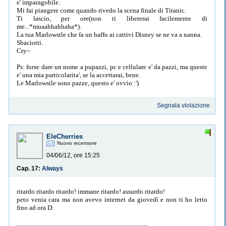
e' imparagobile.
Mi fai piangere come quando rivedo la scena finale di Titanic.
Ti lascio, per ore(non ti libererai facilemente di
me...*muaahhahhaha*).
La tua Marlowstle che fa un baffo ai cattivi Disney se ne va a nanna.
Sbaciotti.
Cry~
Ps: forse dare un nome a pupazzi, pc e cellulare e' da pazzi, ma queste
e' una mia particolarita', se la accettarai, bene.
Le Marlowstle sono pazze, questo e' ovvio :')
Segnala violazione
EleCherries
Nuovo recensore
04/06/12, ore 15:25
Cap. 17:
Always
ritardo ritardo ritardo! immane ritardo! assurdo ritardo!
peto venia cara ma non avevo internet da giovedì e non ti ho letto
fino ad ora D:
.......................................................................................