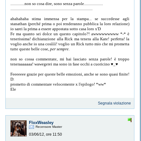
...............non so cosa dire, sono senza parole....................
.......................................................................................
ahahahaha stima immensa per la stampa... se succedesse agli
stanathan (perché prima o poi renderanno pubblica la loro relazione)
io sarei la prima a essere appostata sotto casa loro x'D
Fe ma quanto sei dolce un questo capitolo?! awwwwwwwww *-* è
tenerissima! dichiarazione alla Rick ma tenera alla Kate! perfetta! la
voglio anche io una cosìììì! voglio un Rick tutto mio che mi prometta
tutte queste belle cose,
per sempre
.
non so cossa commentate, mi hai lasciato senza parole! è troppo
teneraaaaaaa! wawegerei ma sono in fase occhi a cuoricino ♥_♥
Feeeeeee grazie per queste belle emozioni, anche se sono quasi finite!
D:
prometto di commentare velocemente x l'epilogo! *ww*
Ele
Segnala violazione
FloxWeasley
Recensore Master
03/06/12, ore 11:50