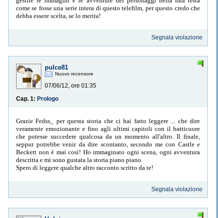
gestire le immagini e le avventure dei personaggi nella mia testa
come se fosse una serie intera di questo telefilm, per questo credo che
debba essere scelta, se lo merita!
Segnala violazione
pulce81
Nuovo recensore
07/06/12, ore 01:35
Cap. 1:
Prologo
Grazie Fedss_ per questa storia che ci hai fatto leggere ... che dire
veramente emozionante e fino agli ultimi capitoli con il batticuore
che potesse succedere qualcosa da un momento all'altro. Il finale,
seppur potrebbe venir da dire scontanto, secondo me con Castle e
Beckett non è mai così! Ho immaginato ogni scena, ogni avventura
descritta e mi sono gustata la storia piano piano.
Spero di leggere qualche altro racconto scritto da te!
Segnala violazione