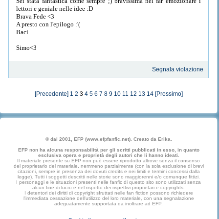
Sei stata fantastica come sempre ;) bravissima nel far emozionare i
lettori e geniale nelle idee :D
Brava Fede <3
A presto con l'epilogo :'(
Baci
Simo<3
Segnala violazione
[Precedente]
1
2
3
4
5
6
7
8
9
10
11
12
13
14
[Prossimo]
© dal 2001, EFP (www.efpfanfic.net). Creato da Erika.
EFP non ha alcuna responsabilità per gli scritti pubblicati in esso, in quanto
esclusiva opera e proprietà degli autori che li hanno ideati.
Il materiale presente su EFP non può essere riprodotto altrove senza il consenso
del proprietario del materiale, nemmeno parzialmente (con la sola esclusione di brevi
citazioni, sempre in presenza dei dovuti credits e nei limiti e termini concessi dalla
legge). Tutti i soggetti descritti nelle storie sono maggiorenni e/o comunque fittizi.
I personaggi e le situazioni presenti nelle fanfic di questo sito sono utilizzati senza
alcun fine di lucro e nel rispetto dei rispettivi proprietari e copyrights.
I detentori dei diritti di copyright sfruttati nelle fan fiction possono richiedere
l'immediata cessazione dell'utilizzo del loro materiale, con una segnalazione
adeguatamente supportata da inoltrare ad EFP.