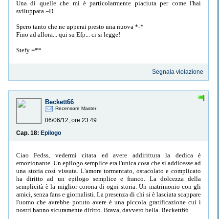
Una di quelle che mi è particolarmente piaciuta per come l'hai
sviluppata =D
Spero tanto che ne upperai presto una nuova *-*
Fino ad allora... qui su Efp... ci si legge!
Stefy =**
Segnala violazione
Beckett66
Recensore Master
06/06/12, ore 23:49
Cap. 18:
Epilogo
Ciao Fedss, vedermi citata ed avere addirittura la dedica è
emozionante. Un epilogo semplice era l'unica cosa che si addicesse ad
una storia così vissuta. L'amore tormentato, ostacolato e complicato
ha diritto ad un epilogo semplice e franco. La dolcezza della
semplicità è la miglior corona di ogni storia. Un matrimonio con gli
amici, senza fans e giornalisti. La presenza di chi si è lasciata scappare
l'uomo che avrebbe potuto avere è una piccola gratificazione cui i
nostri hanno sicuramente diritto. Brava, davvero bella. Beckett66