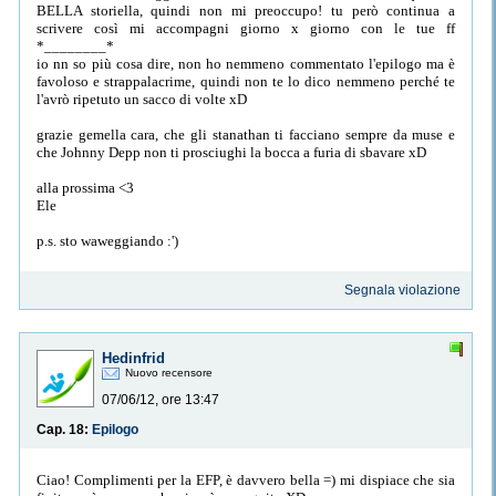
BELLA storiella, quindi non mi preoccupo! tu però continua a
scrivere così mi accompagni giorno x giorno con le tue ff
*________*
io nn so più cosa dire, non ho nemmeno commentato l'epilogo ma è
favoloso e strappalacrime, quindi non te lo dico nemmeno perché te
l'avrò ripetuto un sacco di volte xD
grazie gemella cara, che gli stanathan ti facciano sempre da muse e
che Johnny Depp non ti prosciughi la bocca a furia di sbavare xD
alla prossima <3
Ele
p.s. sto waweggiando :')
Segnala violazione
Hedinfrid
Nuovo recensore
07/06/12, ore 13:47
Cap. 18:
Epilogo
Ciao! Complimenti per la EFP, è davvero bella =) mi dispiace che sia