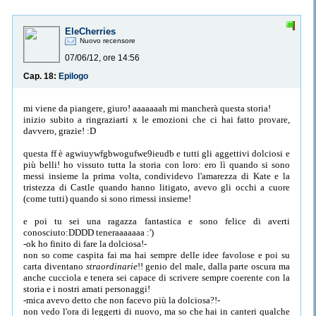
EleCherries
Nuovo recensore
07/06/12, ore 14:56
Cap. 18:
Epilogo
mi viene da piangere, giuro! aaaaaaah mi mancherà questa storia!
inizio subito a ringraziarti x le emozioni che ci hai fatto provare,
davvero, grazie! :D
questa ff è agwiuywfgbwogufwe9ieudb e tutti gli aggettivi dolciosi e
più belli! ho vissuto tutta la storia con loro: ero lì quando si sono
messi insieme la prima volta, condividevo l'amarezza di Kate e la
tristezza di Castle quando hanno litigato, avevo gli occhi a cuore
(come tutti) quando si sono rimessi insieme!
e poi tu sei una ragazza fantastica e sono felice di averti
conosciuto:DDDD teneraaaaaaa :')
-ok ho finito di fare la dolciosa!-
non so come caspita fai ma hai sempre delle idee favolose e poi su
carta diventano
straordinarie
!! genio del male, dalla parte oscura ma
anche cucciola e tenera sei capace di scrivere sempre coerente con la
storia e i nostri amati personaggi!
-mica avevo detto che non facevo più la dolciosa?!-
non vedo l'ora di leggerti di nuovo, ma so che hai in canteri qualche