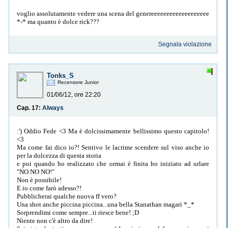
voglio assolutamente vedere una scena del genereeeeeeeeeeeeeeeeeee
*-* ma quanto è dolce rick???
Segnala violazione
Tonks_S
Recensore Junior
01/06/12, ore 22:20
Cap. 17:
Always
:') Oddio Fede <3 Ma è dolcissimamente bellissimo questo capitolo!
<3
Ma come fai dico io?! Sentivo le lacrime scendere sul viso anche io
per la dolcezza di questa storia
e poi quando ho realizzato che ormai è finita ho iniziato ad urlare
"NO NO NO!"
Non è possibile!
E io come farò adesso?!
Pubblicherai qualche nuova ff vero?
Una shot anche piccina piccina...una bella Stanathan magari *_*
Sorprendimi come sempre...ti riesce bene! ;D
Niente non c'è altro da dire!