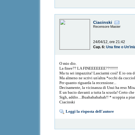
Ciacinski
Recensore Master
24/04/12, ore 21:42
Cap. 6:
Una fine o Un'ini
O mio dio.
La finee?? LA FINEEEEEEE??!!!!!!!
Ma tu sei impazzita! Lasciarmi così! E io ora
Ma almeno ne scrivi un'altra *occhi da cuccio
Per quanto riguarda la recensione...
Decisamente, la vicinanza di Usui ha reso Mi
E un bacio davanti a tutta la scuola! Certo c
Sigh, addio....Buahahahahah!! * scoppia a piang
Ciacinski
Leggi la risposta dell'autore