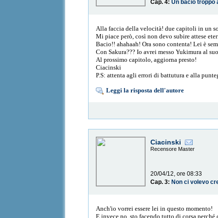
Cap. 4:
Un bacio troppo 
Alla faccia della velocità! due capitoli in un s
Mi piace però, così non devo subire attese ete
Bacio!! ahahaah! Ora sono contenta! Lei è semp
Con Sakura??? Io avrei messo Yukimura al su
Al prossimo capitolo, aggiorna presto!
Ciacinski
P.S: attenta agli errori di battutura e alla punt
Leggi la risposta dell'autore
Ciacinski
Recensore Master
20/04/12, ore 08:33
Cap. 3:
Non ci volevo cr
Anch'io vorrei essere lei in questo momento!
E invece no, sto facendo tutto di corsa perché 