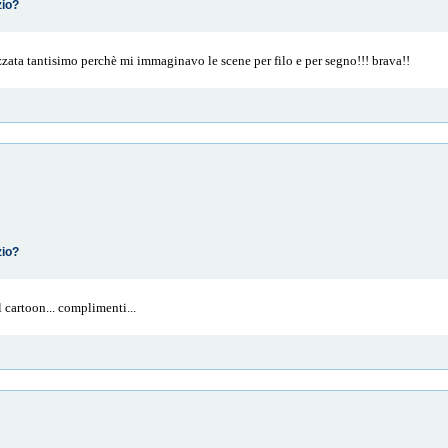
zio?
zata tantisimo perchè mi immaginavo le scene per filo e per segno!!! brava!!
zio?
il cartoon... complimenti...