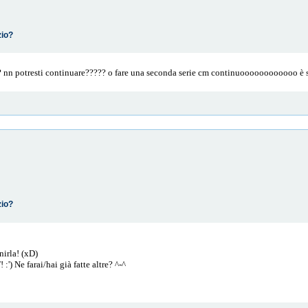
zio?
potresti continuare????? o fare una seconda serie cm continuoooooooooooo è stupe
zio?
nirla! (xD)
') Ne farai/hai già fatte altre? ^-^