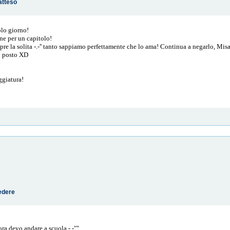
atteso
olo giorno!
rne per un capitolo!
re la solita -.-'' tanto sappiamo perfettamente che lo ama! Continua a negarlo, Mi
o posto XD
eggiatura!
edere
ora devo andare a scuola -.-""