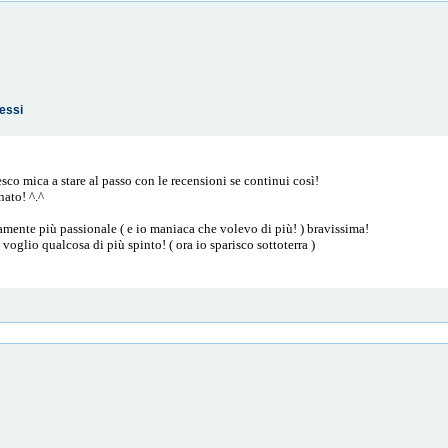
tessi
iesco mica a stare al passo con le recensioni se continui così!
nato! ^.^
amente più passionale ( e io maniaca che volevo di più! ) bravissima!
voglio qualcosa di più spinto! ( ora io sparisco sottoterra )