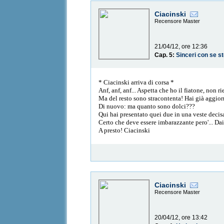
Ciacinski
Recensore Master
21/04/12, ore 12:36
Cap. 5:
Sinceri con se s
* Ciacinski arriva di corsa *
Anf, anf, anf... Aspetta che ho il fiatone, non r
Ma del resto sono stracontenta! Hai già aggior
Di nuovo: ma quanto sono dolci???
Qui hai presentato quei due in una veste decis
Certo che deve essere imbarazzante pero'... Dai 
A presto! Ciacinski
Ciacinski
Recensore Master
20/04/12, ore 13:42