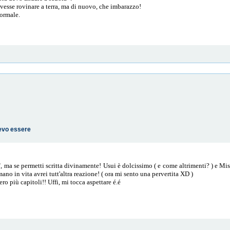
esse rovinare a terra, ma di nuovo, che imbarazzo!
normale.
levo essere
 ", ma se permetti scritta divinamente! Usui è dolcissimo ( e come altrimenti? ) e Mi
no in vita avrei tutt'altra reazione! ( ora mi sento una pervertita XD )
o più capitoli!! Uffi, mi tocca aspettare é.é