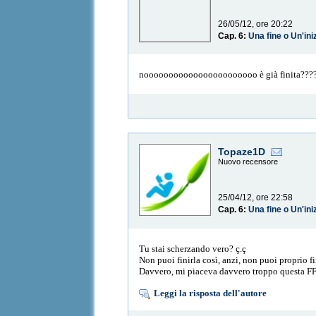
26/05/12, ore 20:22
Cap. 6:
Una fine o Un'ini
nooooooooooooooooooooooo è già finita???? nn 
Topaze1D
Nuovo recensore
25/04/12, ore 22:58
Cap. 6:
Una fine o Un'ini
Tu stai scherzando vero? ç.ç
Non puoi finirla così, anzi, non puoi proprio fi
Davvero, mi piaceva davvero troppo questa FF! :
Leggi la risposta dell'autore