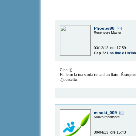
Phoebe90
Recensore Master
03/12/13, ore 17:59
Cap. 6:
Una fine o Un'ini
Ciao :))
Ho letto la tua storia tutta d un fiato.. É stup
:)) rossella
misaki_009
Nuovo recensore
30/04/13, ore 15:43