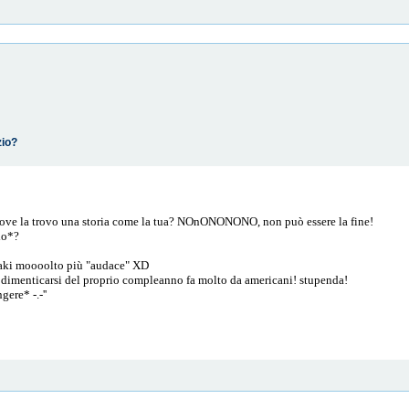
zio?
 dove la trovo una storia come la tua? NOnONONONO, non può essere la fine!
lo*?
saki moooolto più "audace" XD
he dimenticarsi del proprio compleanno fa molto da americani! stupenda!
ere* -.-''