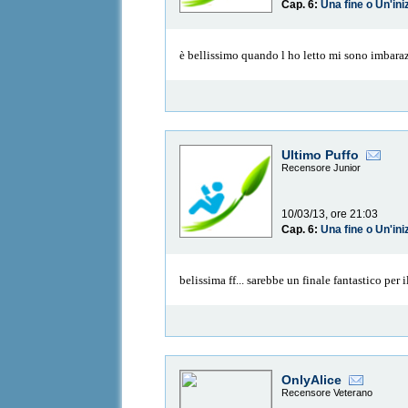
Cap. 6:
Una fine o Un'ini
è bellissimo quando l ho letto mi sono imbaraz
Ultimo Puffo
Recensore Junior
10/03/13, ore 21:03
Cap. 6:
Una fine o Un'ini
belissima ff... sarebbe un finale fantastico per 
OnlyAlice
Recensore Veterano