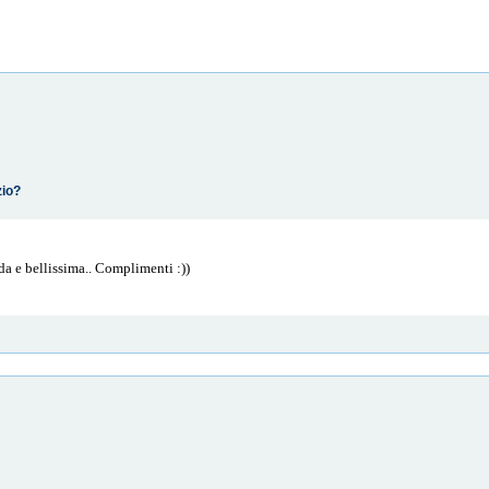
zio?
enda e bellissima.. Complimenti :))