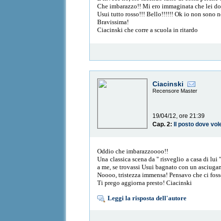
Che imbarazzo!! Mi ero immaginata che lei dov
Usui tutto rosso!!! Bello!!!!!! Ok io non sono 
Bravissima!
Ciacinski che corre a scuola in ritardo
Ciacinski
Recensore Master
19/04/12, ore 21:39
Cap. 2:
Il posto dove vo
Oddio che imbarazzoooo!!
Una classica scena da " risveglio a casa di lui
a me, se trovassi Usui bagnato con un asciugama
Noooo, tristezza immensa! Pensavo che ci fosser
Ti prego aggiorna presto! Ciacinski
Leggi la risposta dell'autore