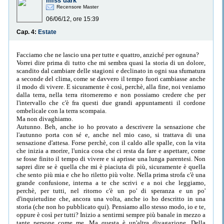
miss dark
Recensore Master
06/06/12, ore 15:39
Cap. 4:
Estate
Facciamo che ne lascio una per tutte e quattro, anziché per ognuna?
Vorrei dire prima di tutto che mi sembra quasi la storia di un dolore,
scandito dal cambiare delle stagioni e declinato in ogni sua sfumatura
a seconde del clima, come se davvero il tempo fuori cambiasse anche
il modo di vivere. E sicuramente è così, perchè, alla fine, noi veniamo
dalla terra, nella terra ritorneremo e non possiamo credere che per
l'intervallo che c'è fra questi due grandi appuntamenti il cordone
ombelicale con la terra scompaia.
Ma non divaghiamo.
Autunno. Beh, anche io ho provato a descrivere la sensazione che
l'autunno porta con sé e, anche nel mio caso, si trattava di una
sensazione d'attesa. Forse perchè, con il caldo alle spalle, con la vita
che inizia a morire, l'unica cosa che ci resta da fare e aspettare, come
se fosse finito il tempo di vivere e si aprisse una lunga parentesi. Non
saprei dire se è quella che mi è piaciuta di più, sicuramente è quella
che sento più mia e che ho riletto più volte. Nella prima strofa c'è una
grande confusione, interna a te che scrivi e a noi che leggiamo,
perchè, per tutti, nel ritorno c'è un po' di speranza e un po'
d'inquietudine che, ancora una volta, anche io ho descritto in una
storia (che non ho pubblicato qui). Pensiamo allo stesso modo, io e te,
oppure è così per tutti? Inizio a sentirmi sempre più banale in mezzo a
tante persone come me. Ma questa è un'altra divagazione. Della