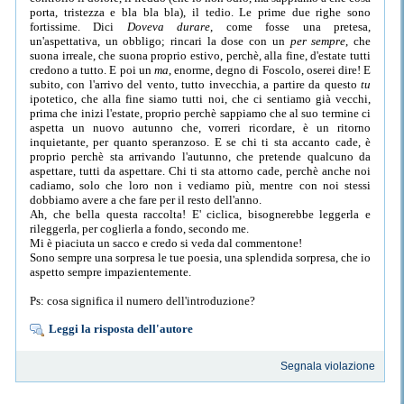
porta, tristezza e bla bla bla), il tedio. Le prime due righe sono
fortissime. Dici
Doveva durare
, come fosse una pretesa,
un'aspettativa, un obbligo; rincari la dose con un
per sempre
, che
suona irreale, che suona proprio estivo, perchè, alla fine, d'estate tutti
credono a tutto. E poi un
ma
, enorme, degno di Foscolo, oserei dire! E
subito, con l'arrivo del vento, tutto invecchia, a partire da questo
tu
ipotetico, che alla fine siamo tutti noi, che ci sentiamo già vecchi,
prima che inizi l'estate, proprio perchè sappiamo che al suo termine ci
aspetta un nuovo autunno che, vorreri ricordare, è un ritorno
inquietante, per quanto speranzoso. E se chi ti sta accanto cade, è
proprio perchè sta arrivando l'autunno, che pretende qualcuno da
aspettare, tutti da aspettare. Chi ti sta attorno cade, perchè anche noi
cadiamo, solo che loro non i vediamo più, mentre con noi stessi
dobbiamo avere a che fare per il resto dell'anno.
Ah, che bella questa raccolta! E' ciclica, bisognerebbe leggerla e
rileggerla, per coglierla a fondo, secondo me.
Mi è piaciuta un sacco e credo si veda dal commentone!
Sono sempre una sorpresa le tue poesia, una splendida sorpresa, che io
aspetto sempre impazientemente.
Ps: cosa significa il numero dell'introduzione?
Leggi la risposta dell'autore
Segnala violazione