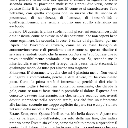
seconda strofa mi piacciono moltissimo i primi due versi, come se
potesse finire lì la poesia, per me. E' come se si strascicassero l'uno
nell'altro, con quella congiunzione in mezzo che dà un'idea di
pesantezza, di stanchezza, di lentezza, di inesorabilità e
quell'enjambement che sembra proprio uno sbuffo silenzioso ma
profondo.
Inverno. Di questa, la prima strofa non mi piace: mi sembra incespichi
e sia insicura, come se avesse in sé dei contenuti che non sapevi bene
come esprimere. La seconda, invece, è carica di significato, per me.
Ripeti che l'inverno è arrivato, come se ci fosse bisogno di
autoconvincersene e di prenderne atto e come se questo ribadire ti
servisse a renderti conto che
la misericordia è nel vuoto
, frase che io
trovo incredibilmente profonda, oltre che vera. Sì, secondo me la
misericordia è nel vuoto, nel letargo, nella pausa, nello staccarsi, in
qualunque modo, da tutto per almeno una stagione.
Primavera. E' sicuramente quella che mi è piaciuta meno. Non vorrei
dlungarmi a commentarla, perché, a dire il vero, mi ha comunicato
poco. Certo, la prima strofa è interessante, perchè ci dici che la
primavera toglie i brividi, ma, contemporaneamente, che chiude la
gola, come se non ci fosse rimedio possibile al dolore. E questo è un
concetto davvero interessante, ma che, sempre secondo me, avresti
dovuto riprendere nella seconda strofa, anziché fare un riferimento
alle lacrime, secondo me troppo esplicito da parte tua e un po' stonato
nel resto della raccolta. Perdonami!
Estate. Ecco, ecco. Questa è bellissima. Ma bella davvero. A parte che
non ci parli proprio dell'estate, ma solo della sua fine, che indica
proprio come l'estate sia veloce, come sia subito pronto a riprendere il
controllo il dolore, il freddo (che io non odio, ma sappiamo a che cosa