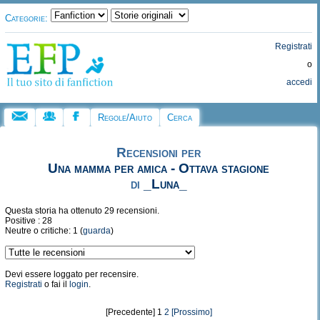
Categorie:
Registrati
o
accedi
Regole/Aiuto
Cerca
Recensioni per
Una mamma per amica - Ottava stagione
di
_Luna_
Questa storia ha ottenuto 29 recensioni.
Positive : 28
Neutre o critiche: 1 (
guarda
)
Devi essere loggato per recensire.
Registrati
o fai il
login
.
[Precedente] 1
2
[Prossimo]