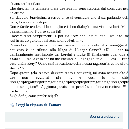
chiamare) d'un fiato.
Che dire: mi ha talmente presa che non mi sono staccata dal computer n
un attimo.
Sei davvero bravissima a scrive e, se si considera che si sta parlando del
Girls, lo sei ancora di più
Non è facile rendere il loro piglio e i loro dialoghi così vivi e veloci. Ma t
benissimissimo. Non so come fai!
Davvero tanti complimenti! E poi sia Rory, che Lorelai, che Luke, che Ba
resi in modo perfetto: mi sembra di vederli in tv!
Passando a ciò che narri .... mi incuriosisce davvero molto il personaggio d
per caso è un tributo alla Mags di Hunger Games? xD) .... per no
dell'imminente matrimonio tra Lorelai e Luke!!!! finalmente quei due s
ahahah ..... ma la cosa che mi incuriosisce più di ogni altra è ....... Jess ..... rit
cosa dirà a Rory? Quale sarà la reazione della nostra ragazza? E come si svi
stroria???
Dopo questo (che tenevo davvero tanto a scriverti), mi sono accorta che è
che non aggiorni più .... e così io ti chiedo
tipregotipregotipregotipregotipregotipregotipregotipregotipregotipregotipr
........ ti scongiuro!!!! Aggiorna prestissimo, perchè sono davvero curiosa!!!!!
Un bacione,
Sx (o Sofia, come preferisci) ;D
Leggi la risposta dell'autore
Segnala violazione