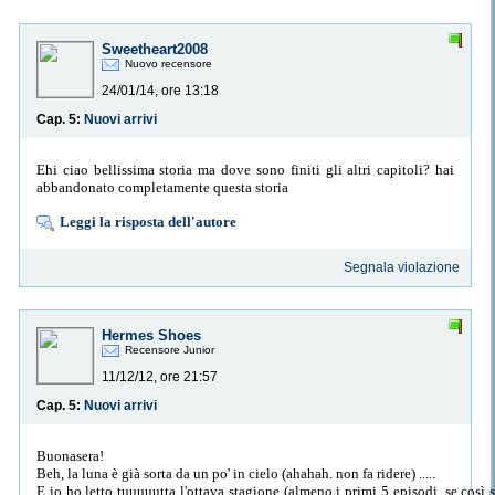
Sweetheart2008
Nuovo recensore
24/01/14, ore 13:18
Cap. 5:
Nuovi arrivi
Ehi ciao bellissima storia ma dove sono finiti gli altri capitoli? hai
abbandonato completamente questa storia
Leggi la risposta dell'autore
Segnala violazione
Hermes Shoes
Recensore Junior
11/12/12, ore 21:57
Cap. 5:
Nuovi arrivi
Buonasera!
Beh, la luna è già sorta da un po' in cielo (ahahah. non fa ridere) .....
E io ho letto tuuuuutta l'ottava stagione (almeno i primi 5 episodi, se così 