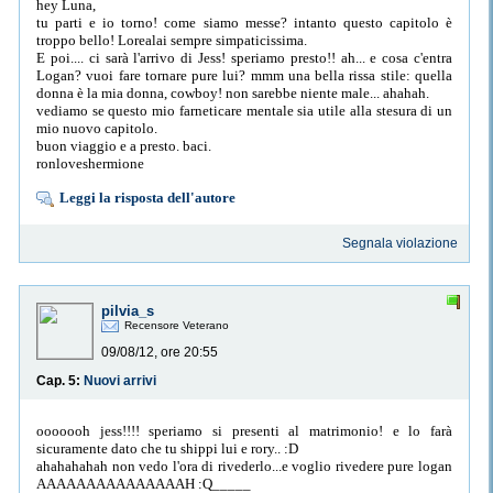
hey Luna,
tu parti e io torno! come siamo messe? intanto questo capitolo è
troppo bello! Lorealai sempre simpaticissima.
E poi.... ci sarà l'arrivo di Jess! speriamo presto!! ah... e cosa c'entra
Logan? vuoi fare tornare pure lui? mmm una bella rissa stile: quella
donna è la mia donna, cowboy! non sarebbe niente male... ahahah.
vediamo se questo mio farneticare mentale sia utile alla stesura di un
mio nuovo capitolo.
buon viaggio e a presto. baci.
ronloveshermione
Leggi la risposta dell'autore
Segnala violazione
pilvia_s
Recensore Veterano
09/08/12, ore 20:55
Cap. 5:
Nuovi arrivi
ooooooh jess!!!! speriamo si presenti al matrimonio! e lo farà
sicuramente dato che tu shippi lui e rory.. :D
ahahahahah non vedo l'ora di rivederlo...e voglio rivedere pure logan
AAAAAAAAAAAAAAAH :Q_____