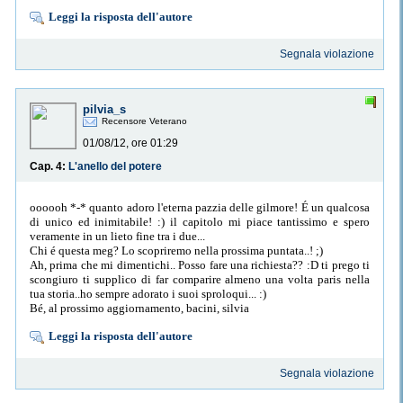
Leggi la risposta dell'autore
Segnala violazione
pilvia_s
Recensore Veterano
01/08/12, ore 01:29
Cap. 4:
L'anello del potere
oooooh *-* quanto adoro l'eterna pazzia delle gilmore! É un qualcosa
di unico ed inimitabile! :) il capitolo mi piace tantissimo e spero
veramente in un lieto fine tra i due...
Chi é questa meg? Lo scopriremo nella prossima puntata..! ;)
Ah, prima che mi dimentichi.. Posso fare una richiesta?? :D ti prego ti
scongiuro ti supplico di far comparire almeno una volta paris nella
tua storia..ho sempre adorato i suoi sproloqui... :)
Bé, al prossimo aggiornamento, bacini, silvia
Leggi la risposta dell'autore
Segnala violazione