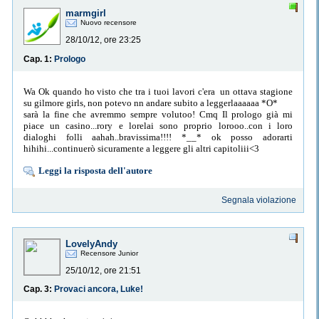
marmgirl
Nuovo recensore
28/10/12, ore 23:25
Cap. 1:
Prologo
Wa Ok quando ho visto che tra i tuoi lavori c'era un ottava stagione
su gilmore girls, non potevo nn andare subito a leggerlaaaaaa *O*
sarà la fine che avremmo sempre volutoo! Cmq Il prologo già mi
piace un casino...rory e lorelai sono proprio lorooo..con i loro
dialoghi folli aahah..bravissima!!!! *__* ok posso adorarti
hihihi...continuerò sicuramente a leggere gli altri capitoliii<3
Leggi la risposta dell'autore
Segnala violazione
LovelyAndy
Recensore Junior
25/10/12, ore 21:51
Cap. 3:
Provaci ancora, Luke!