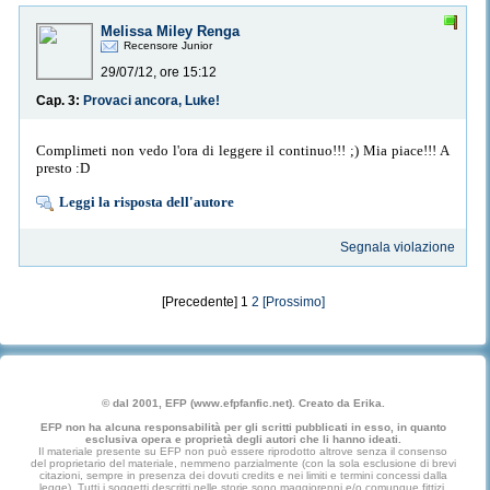
Melissa Miley Renga
Recensore Junior
29/07/12, ore 15:12
Cap. 3:
Provaci ancora, Luke!
Complimeti non vedo l'ora di leggere il continuo!!! ;) Mia piace!!! A
presto :D
Leggi la risposta dell'autore
Segnala violazione
[Precedente] 1
2
[Prossimo]
© dal 2001, EFP (www.efpfanfic.net). Creato da Erika.
EFP non ha alcuna responsabilità per gli scritti pubblicati in esso, in quanto
esclusiva opera e proprietà degli autori che li hanno ideati.
Il materiale presente su EFP non può essere riprodotto altrove senza il consenso
del proprietario del materiale, nemmeno parzialmente (con la sola esclusione di brevi
citazioni, sempre in presenza dei dovuti credits e nei limiti e termini concessi dalla
legge). Tutti i soggetti descritti nelle storie sono maggiorenni e/o comunque fittizi.