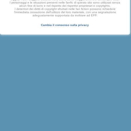
I personaggi e le situazioni presenti nelle fanfic di questo sito sono utilizzati senza
alcun fine di lucro e nel rispetto dei rispettivi proprietari e copyrights.
I detentori dei diritti di copyright sfruttati nelle fan fiction possono richiedere
l'immediata cessazione dell'utilizzo del loro materiale, con una segnalazione
adeguatamente supportata da inoltrare ad EFP.
Cambia il consenso sulla privacy