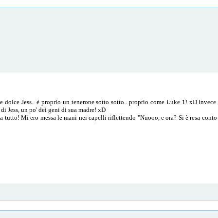
e dolce Jess.. è proprio un tenerone sotto sotto.. proprio come Luke 1! xD Invece 
' di Jess, un po' dei geni di sua madre! xD
a tutto! Mi ero messa le mani nei capelli riflettendo "Nuooo, e ora? Si è resa cont