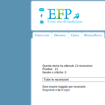
Fanfiction
Originali
Cerca
Regole/Aiuto
Questa storia ha ottenuto 13 recensioni.
Positive : 13
Neutre o critiche: 0
Devi essere loggato per recensire.
Registrati
o fai il
login
.