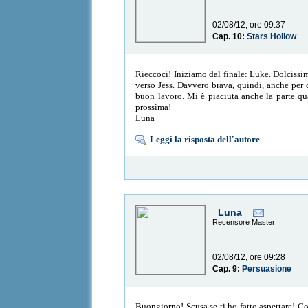
02/08/12, ore 09:37
Cap. 10:
Stars Hollow
Rieccoci! Iniziamo dal finale: Luke. Dolcissi
verso Jess. Davvero brava, quindi, anche per 
buon lavoro. Mi è piaciuta anche la parte qua
prossima!
Luna
Leggi la risposta dell'autore
_Luna_
Recensore Master
02/08/12, ore 09:28
Cap. 9:
Persuasione
Buongiorno! Scusa se ti ho fatto aspettare! Co