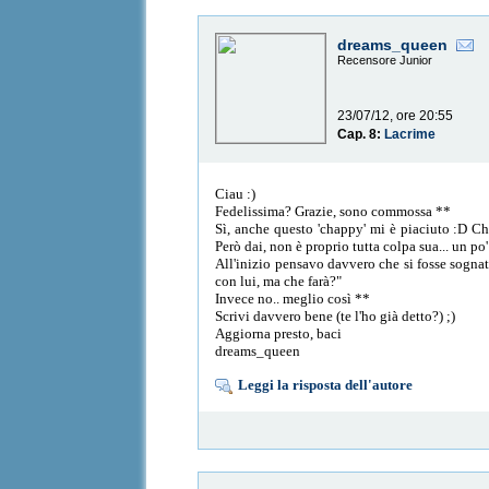
dreams_queen
Recensore Junior
23/07/12, ore 20:55
Cap. 8:
Lacrime
Ciau :)
Fedelissima? Grazie, sono commossa **
Sì, anche questo 'chappy' mi è piaciuto :D Ch
Però dai, non è proprio tutta colpa sua... un po
All'inizio pensavo davvero che si fosse sognat
con lui, ma che farà?"
Invece no.. meglio così **
Scrivi davvero bene (te l'ho già detto?) ;)
Aggiorna presto, baci
dreams_queen
Leggi la risposta dell'autore