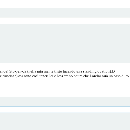
grande! Stu-pen-da (nella mia mente ti sto facendo una standing ovation):D
riuscita :) ow sono così teneri lei e Jess ** ho paura che Lorelai sarà un osso duro