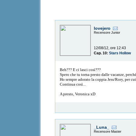
lovejero
Recensore Junior
12/08/12, ore 12:43
Cap. 10:
Stars Hollow
Beh??? E ci lasci così???
Spero che tu torna presto dalle vacanze, perch
Ho sempre adorato la coppia Jess/Rory, per cui 
Continua così...
A presto, Veronica xD
_Luna_
Recensore Master