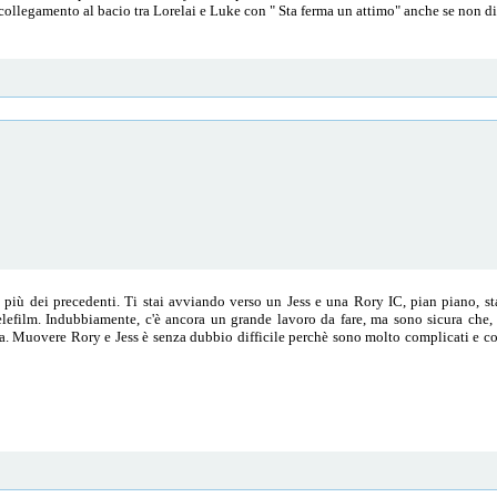
 collegamento al bacio tra Lorelai e Luke con " Sta ferma un attimo" anche se non d
iù dei precedenti. Ti stai avviando verso un Jess e una Rory IC, pian piano, sta
elefilm. Indubbiamente, c'è ancora un grande lavoro da fare, ma sono sicura che, c
ua. Muovere Rory e Jess è senza dubbio difficile perchè sono molto complicati e co