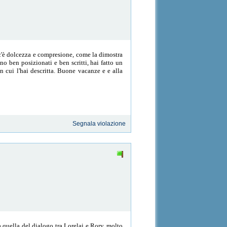
 c'è dolcezza e compresione, come la dimostra
o ben posizionati e ben scritti, hai fatto un
 cui l'hai descritta. Buone vacanze e e alla
Segnala violazione
a quella del dialogo tra Lorelai e Rory, molto