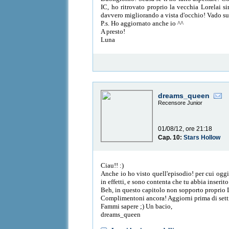
IC, ho ritrovato proprio la vecchia Lorelai 
davvero migliorando a vista d'occhio! Vado sub
P.s. Ho aggiornato anche io ^^
A presto!
Luna
dreams_queen
Recensore Junior
01/08/12, ore 21:18
Cap. 10:
Stars Hollow
Ciau!! :)
Anche io ho visto quell'episodio! per cui oggi
in effetti, e sono contenta che tu abbia inserito
Beh, in questo capitolo non sopporto proprio L
Complimentoni ancora! Aggiorni prima di settim
Fammi sapere ;) Un bacio,
dreams_queen