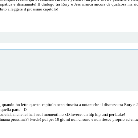
simpatica e disarmante! Il dialogo tra Rory e Jess manca ancora di qualcosa ma s
ito a leggere il prossimo capitolo!
, quando ho letto questo capitolo sono riuscita a notare che il discorso tra Rory e 
 quella parte! :D
orelai, anche lei ha i suoi momenti no xD invece, un hip hip urrà per Luke!
ana prossima?? Perchè poi per 10 giorni non ci sono e non riesco proprio ad entrar