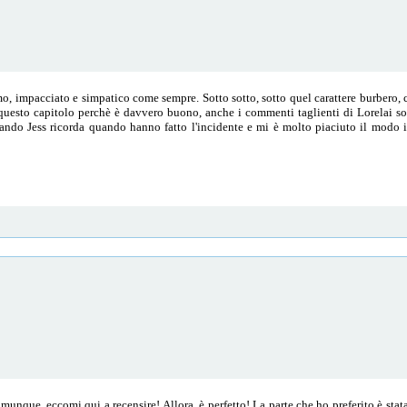
mo, impacciato e simpatico come sempre. Sotto sotto, sotto quel carattere burbero,
questo capitolo perchè è davvero buono, anche i commenti taglienti di Lorelai son
ndo Jess ricorda quando hanno fatto l'incidente e mi è molto piaciuto il modo in
munque, eccomi qui a recensire! Allora, è perfetto! La parte che ho preferito è stat