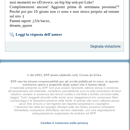
suoi momenti no xD invece, un hip hip urrà per Luke!
Complimentoni ancora! Aggiorni prima di settimana prossima??
Perchè poi per 10 giorni non ci sono e non riesco proprio ad entrare
sul sito :(
Fammi sapere ;) Un bacio,
dreams_queen
Leggi la risposta dell'autore
Segnala violazione
© dal 2001, EFP (www.efpfanfic.net). Creato da Erika.
EFP non ha alcuna responsabilità per gli scritti pubblicati in esso, in quanto
esclusiva opera e proprietà degli autori che li hanno ideati.
Il materiale presente su EFP non può essere riprodotto altrove senza il consenso
del proprietario del materiale, nemmeno parzialmente (con la sola esclusione di brevi
citazioni, sempre in presenza dei dovuti credits e nei limiti e termini concessi dalla
legge). Tutti i soggetti descritti nelle storie sono maggiorenni e/o comunque fittizi.
I personaggi e le situazioni presenti nelle fanfic di questo sito sono utilizzati senza
alcun fine di lucro e nel rispetto dei rispettivi proprietari e copyrights.
I detentori dei diritti di copyright sfruttati nelle fan fiction possono richiedere
l'immediata cessazione dell'utilizzo del loro materiale, con una segnalazione
adeguatamente supportata da inoltrare ad EFP.
Cambia il consenso sulla privacy