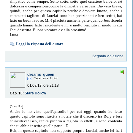
simpatico come sempre. Sotto sotto, sotto quel carattere burbero, c'è
dolcezza e compresione, come la dimostra verso Jess. Davvero brava,
quindi, anche per questo capitolo perchè è davvero buono, anche i
commenti taglienti di Lorelai sono ben posizionati e ben scritti, hai
fatto un buon lavoro. Mi è piaciuta anche la parte quando Jess ricorda
quando hanno fatto l'incidente e mi è molto piaciuto il modo in cui
l'hai descritta. Buone vacanze e e alla prossima!
Luna
Leggi la risposta dell'autore
Segnala violazione
dreams_queen
Recensore Junior
01/08/12, ore 21:18
Cap. 10:
Stars Hollow
Ciau!! :)
Anche io ho visto quell'episodio! per cui oggi, quando ho letto
questo capitolo sono riuscita a notare che il discorso tra Rory e Jess
coincideva! Beh, capita proprio a fagiolo in effetti, e sono contenta
che tu abbia inserito quella parte! :D
Beh, in questo capitolo non sopporto proprio Lorelai, anche lei ha i