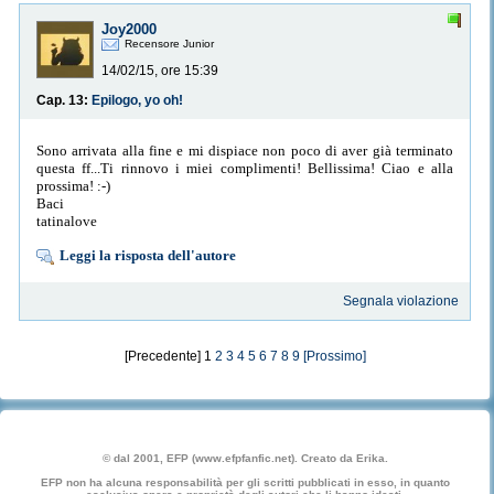
Joy2000
Recensore Junior
14/02/15, ore 15:39
Cap. 13:
Epilogo, yo oh!
Sono arrivata alla fine e mi dispiace non poco di aver già terminato
questa ff...Ti rinnovo i miei complimenti! Bellissima! Ciao e alla
prossima! :-)
Baci
tatinalove
Leggi la risposta dell'autore
Segnala violazione
[Precedente] 1
2
3
4
5
6
7
8
9
[Prossimo]
© dal 2001, EFP (www.efpfanfic.net). Creato da Erika.
EFP non ha alcuna responsabilità per gli scritti pubblicati in esso, in quanto