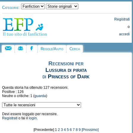
Categorie:
Registrati
o
accedi
Regole/Aiuto
Cerca
Recensioni per
Lussuria di pirata
di
Princess of Dark
Questa storia ha ottenuto 127 recensioni.
Positive : 126
Neutre o critiche: 1 (
guarda
)
Devi essere loggato per recensire.
Registrati
o fai il
login
.
[Precedente] 1
2
3
4
5
6
7
8
9
[Prossimo]