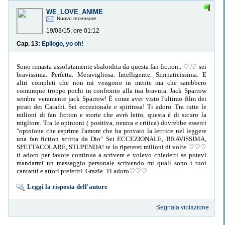
WE_LOVE_ANIME
Nuovo recensore
19/03/15, ore 01:12
Cap. 13:
Epilogo, yo oh!
Sono rimasta assolutamente sbalordita da questa fan fiction.. ♡.♡ sei
bravissima. Perfetta. Meravigliosa. Intelligente. Simpaticissima. E
altri completi che non mi vengono in mente ma che sarebbero
comunque troppo pochi in confronto alla tua bravura. Jack Sparrow
sembra veramente jack Sparrow! È come aver visto l'ultimo film dei
pirati dei Caraibi. Sei eccezionale e spiritosa! Ti adoro. Tra tutte le
milioni di fan fiction e storie che avrò letto, questa è di sicuro la
migliore. Tra le opinioni ( positiva, neutra e critica) dovrebbe esserci
"opinione che esprime l'amore che ha provato la lettrice nel leggere
una fan fiction scritta da Dio" Sei ECCEZIONALE, BRAVISSIMA,
SPETTACOLARE, STUPENDA! te lo ripeterei milioni di volte ♡♡♡
ti adoro per favore continua a scrivere e volevo chiederti se potevi
mandarmi un messaggio personale scrivendo mi quali sono i tuoi
cantanti e attori preferiti. Grazie. Ti adoro♡♡♡
Leggi la risposta dell'autore
Segnala violazione