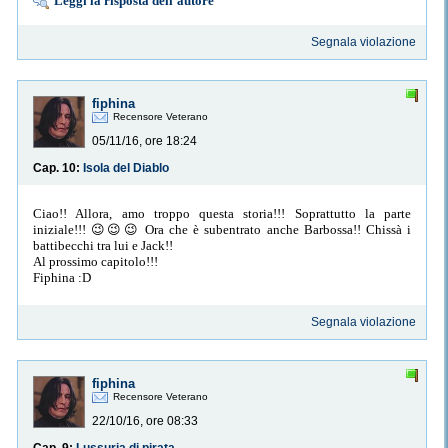
Leggi la risposta dell'autore
Segnala violazione
fiphina
Recensore Veterano
05/11/16, ore 18:24
Cap. 10:
Isola del Diablo
Ciao!! Allora, amo troppo questa storia!!! Soprattutto la parte
iniziale!!! 😉😉😉 Ora che è subentrato anche Barbossa!! Chissà i
battibecchi tra lui e Jack!!
Al prossimo capitolo!!!
Fiphina :D
Segnala violazione
fiphina
Recensore Veterano
22/10/16, ore 08:33