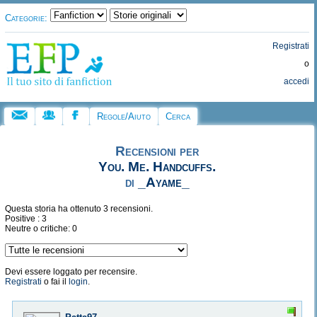
Categorie:
Registrati
o
accedi
Regole/Aiuto
Cerca
Recensioni per
You. Me. Handcuffs.
di
_Ayame_
Questa storia ha ottenuto 3 recensioni.
Positive : 3
Neutre o critiche: 0
Devi essere loggato per recensire.
Registrati
o fai il
login
.