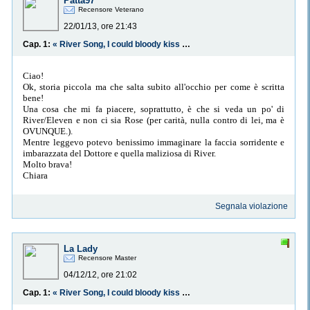
Patta97
Recensore Veterano
22/01/13, ore 21:43
Cap. 1:
« River Song, I could bloody kiss you! »
Ciao!
Ok, storia piccola ma che salta subito all'occhio per come è scritta
bene!
Una cosa che mi fa piacere, soprattutto, è che si veda un po' di
River/Eleven e non ci sia Rose (per carità, nulla contro di lei, ma è
OVUNQUE.).
Mentre leggevo potevo benissimo immaginare la faccia sorridente e
imbarazzata del Dottore e quella maliziosa di River.
Molto brava!
Chiara
Segnala violazione
La Lady
Recensore Master
04/12/12, ore 21:02
Cap. 1:
« River Song, I could bloody kiss you! »