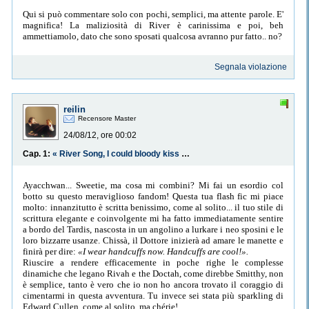
Qui si può commentare solo con pochi, semplici, ma attente parole. E'
magnifica! La maliziosità di River è carinissima e poi, beh
ammettiamolo, dato che sono sposati qualcosa avranno pur fatto.. no?
Segnala violazione
reilin
Recensore Master
24/08/12, ore 00:02
Cap. 1:
« River Song, I could bloody kiss you! »
Ayacchwan... Sweetie, ma cosa mi combini? Mi fai un esordio col
botto su questo meraviglioso fandom! Questa tua flash fic mi piace
molto: innanzitutto è scritta benissimo, come al solito... il tuo stile di
scrittura elegante e coinvolgente mi ha fatto immediatamente sentire
a bordo del Tardis, nascosta in un angolino a lurkare i neo sposini e le
loro bizzarre usanze. Chissà, il Dottore inizierà ad amare le manette e
finirà per dire:
«I wear handcuffs now. Handcuffs are cool!».
Riuscire a rendere efficacemente in poche righe le complesse
dinamiche che legano Rivah e the Doctah, come direbbe Smitthy, non
è semplice, tanto è vero che io non ho ancora trovato il coraggio di
cimentarmi in questa avventura. Tu invece sei stata più sparkling di
Edward Cullen, come al solito, ma chérie!