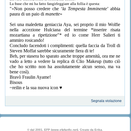
La frase che mi ha fatto fangirleggiare alla follia è questa:
«Non posso credere che ‘
la Tempesta Imminente
’ abbia
paura di un paio di
manette
»
Sei una maledetta geniaccia Aya, sei proprio il mio Wolfie
nella accezione Hulciana del termine *inserire risata
mozartiana a ripetizione
* ed io come Herr Salieri ti
ammiro rosicando!
Concludo facendoti i complimenti: quella faccia da Troll di
Steven Moffat sarebbe sicuramente fiera di te!
Beh, per stasera ho sparato anche troppe amenità, ora me ne
vado a letto a vedere la replica di Clio Makeup (tutto ciò
che ho scritto non ha assolutamente alcun senso, ma va
bene così).
Bravò Fraulin Ayame!
Bisous
~reilin e la sua nuova icon ♥
Segnala violazione
© dal 2001, EFP (www.efpfanfic.net). Creato da Erika.