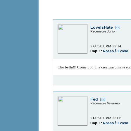
LoveIsHate
Recensore Junior
27/05/07, ore 22:14
Cap. 1:
Rosso è il cielo
Che bella!!! Come può una creatura umana scr
Fed
Recensore Veterano
21/05/07, ore 23:06
Cap. 1:
Rosso è il cielo