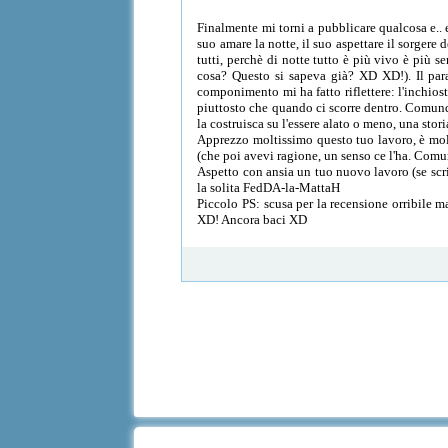
Finalmente mi torni a pubblicare qualcosa e.
suo amare la notte, il suo aspettare il sorgere 
tutti, perchè di notte tutto è più vivo è più s
cosa? Questo si sapeva già? XD XD!). Il para
componimento mi ha fatto riflettere: l'inchiost
piuttosto che quando ci scorre dentro. Comunq
la costruisca su l'essere alato o meno, una stor
Apprezzo moltissimo questo tuo lavoro, è molt
(che poi avevi ragione, un senso ce l'ha. Comu
Aspetto con ansia un tuo nuovo lavoro (se scriv
la solita FedDA-la-MattaH
Piccolo PS: scusa per la recensione orribile m
XD! Ancora baci XD