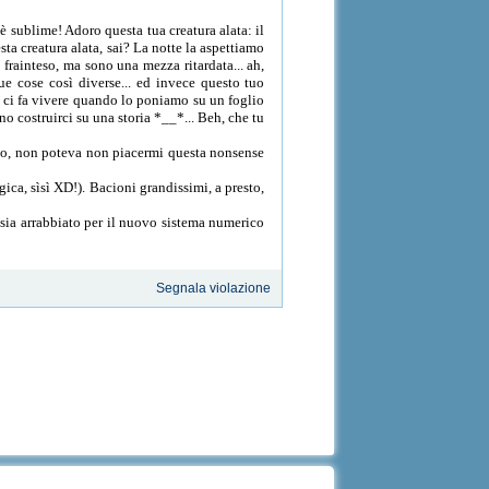
ublime! Adoro questa tua creatura alata: il
sta creatura alata, sai? La notte la aspettiamo
o frainteso, ma sono una mezza ritardata... ah,
ue cose così diverse... ed invece questo tuo
 - ci fa vivere quando lo poniamo su un foglio
 costruirci su una storia *__*... Beh, che tu
ono, non poteva non piacermi questa nonsense
ica, sìsì XD!). Bacioni grandissimi, a presto,
 sia arrabbiato per il nuovo sistema numerico
Segnala violazione