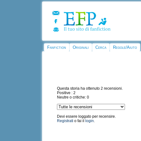
Fanfiction
Originali
Cerca
Regole/Aiuto
Questa storia ha ottenuto 2 recensioni.
Positive : 2
Neutre o critiche: 0
Devi essere loggato per recensire.
Registrati
o fai il
login
.