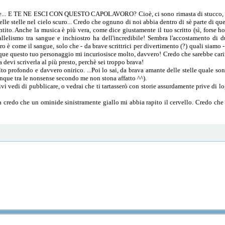
. e... E TE NE ESCI CON QUESTO CAPOLAVORO? Cioè, ci sono rimasta di stucco, è s
delle stelle nel cielo scuro... Credo che ognuno di noi abbia dentro di sè parte di que
entito. Anche la musica è più vera, come dice giustamente il tuo scritto (sì, forse h
llelismo tra sangue e inchiostro ha dell'incredibile! Sembra l'accostamento di d
ro è come il sangue, solo che - da brave scrittrici per divertimento (?) quali siamo
ue questo tuo personaggio mi incuriosisce molto, davvero! Credo che sarebbe carino
ia devi scriverla al più presto, perchè sei troppo brava!
o profondo e davvero onirico. ...Poi lo sai, da brava amante delle stelle quale s
nque tra le nonsense secondo me non stona affatto ^^).
i vedi di pubblicare, o vedrai che ti tartasserò con storie assurdamente prive di log
a credo che un ominide sinistramente giallo mi abbia rapito il cervello. Credo che