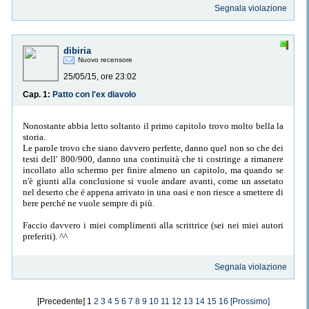
Segnala violazione
dibiria
Nuovo recensore
25/05/15, ore 23:02
Cap. 1:
Patto con l'ex diavolo
Nonostante abbia letto soltanto il primo capitolo trovo molto bella la
storia.
Le parole trovo che siano davvero perfette, danno quel non so che dei
testi dell' 800/900, danno una continuità che ti costringe a rimanere
incollato allo schermo per finire almeno un capitolo, ma quando se
n'è giunti alla conclusione si vuole andare avanti, come un assetato
nel deserto che é appena arrivato in una oasi e non riesce a smettere di
bere perché ne vuole sempre di più.
Faccio davvero i miei complimenti alla scrittrice (sei nei miei autori
preferiti). ^^
Segnala violazione
[Precedente] 1
2
3
4
5
6
7
8
9
10
11
12
13
14
15
16
[Prossimo]