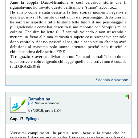
Amo la coppia Draco-Hermione e così cercando storie che li
riguardavano ho trovato questo bellissimo e "strano" racconto....
Ho amato come è stata descritta la loro storia,i momenti negativi e
quelli positivi il tormento di entrambi e il personaggio di Astoria mi
ha sorpreso rispetto a tutte le storie lette finora il suo personaggio è
più gradevole e come hai descritto il suo rapporto con Scorpius mi ha
colpito. Che dire ho letto il 17 capitoli volando e non riuscendo a
mettere un freno alla mia curiosità x sapere cosa succedeva capitolo
dopo capitolo. Adesso passerò al seguito e sono sicura che non avrò
delusioni al massimo solo sonno arretrato perché non riuscirò a
chiudere prima della scritta FINE.
Ti ringrazio x aver condiviso con noi "comuni mortali" il tuo dono,
saper scrivere coinvolgendo chi legge quello che scrivi non è cosa da
tutti.GRAZIE!!!😆
Segnala violazione
Damabruna
Nuovo recensore
07/06/16, ore 21:34
Cap. 17:
Epilogo
Vivissimi complimenti! In primis, scrivi bene e la storia che hai
inventato è davvero molto bella: è intensa, complessa, non banale!