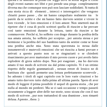
degli eventi narrato nei libri e poi prende una piega completamente
diversa ma che comunque non può non lasciare soddisfatti. Si tratta di
una storia ricca di elementi , intrecci e interrogativi che vengono
chiariti passo passo , che mi hanno catapultato realmente tra le
parole da te scritte e che mi hanno fatto davvero sentire e vivere le
loro vicende , le loro emozioni e il loro amore. Non smetterò mai di
ripetere che è cosa di pochi scrittori quella di riuscire a far provare
così tante emozioni durante la lettura, tanto da riuscire a far
commuovere. Perché si, ho sofferto con drago durante la perdita della
sua amata astoria, ho sofferto per scorpius , per astoria stessa e per
hermione e la perdita del suo bambino tanto da sentire come se fosse
una perdita anche mia. Sono stata spaventata io stessa dalle
innumerevoli e mutevoli emozioni che sei riuscita a farmi provare e
arrivati a questo punto non so se ringraziarti o se chiederti
risarcimento per aver martoriato il mio povero cuore e poi averlo fatto
esplodere di gioia subito dopo. Non per esagerare , ma ho davvero
amato il tuo modo di scrivere sia dal primo capitolo. Vi è un ottimo
rispetto delle regole grammaticali , nessun errore di lessico ne di
battitura che quindi permette una lettura perfettamente scorrevole ,
ho adorato i titoli di ogni capitolo con le loro varie citazioni e ho
amato tutto davvero tutto dalla prima all ultima parola. Spero di aver
modo di leggere il prima possibile il sequel di questa storia , che per
nulla al mondo mi perderei. Ma se ci sarà occasione e tempo passerò
sicuramente a leggere altre delle tue storie, sono sicura che con il tuo
modo di scrivere , pur non trattandosi di una dramione , non rimarrò
delusa. A presto , thess :)