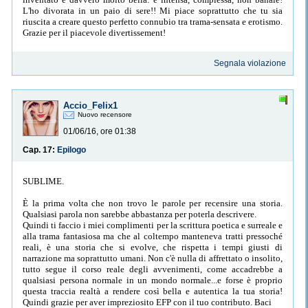
L'ho divorata in un paio di sere!! Mi piace soprattutto che tu sia
riuscita a creare questo perfetto connubio tra trama-sensata e erotismo.
Grazie per il piacevole divertissement!
Segnala violazione
Accio_Felix1
Nuovo recensore
01/06/16, ore 01:38
Cap. 17:
Epilogo
SUBLIME.
È la prima volta che non trovo le parole per recensire una storia.
Qualsiasi parola non sarebbe abbastanza per poterla descrivere.
Quindi ti faccio i miei complimenti per la scrittura poetica e surreale e
alla trama fantasiosa ma che al coltempo manteneva tratti pressoché
reali, è una storia che si evolve, che rispetta i tempi giusti di
narrazione ma soprattutto umani. Non c'è nulla di affrettato o insolito,
tutto segue il corso reale degli avvenimenti, come accadrebbe a
qualsiasi persona normale in un mondo normale...e forse è proprio
questa traccia realtà a rendere così bella e autentica la tua storia!
Quindi grazie per aver impreziosito EFP con il tuo contributo. Baci