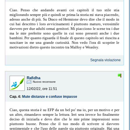
Ciao. Penso che andando avanti coi capitoli il tuo stile stia
migliorando sempre più e quindi se prima la storia mi stava piacendo,
adesso anche di più. Su Draco ed Hermione devo dire che il modo in
cui hai descritto i loro avvicinamenti è piuttosto maturo, verosimile
davvero per due adulti ormai genitori. Mi piacciono le scene tra i due
ma le mie preferite sono quelle in cui sono presenti anche i due
bambini. Per quanto riguarda il finale di questo capitolo sei riuscita a
suscitare in me una grande curiosità. Non vedo l'ora di scoprire le
motivazioni dietro questo incontro tra Malfoy e Weasley.
Segnala violazione
Rafidha
Nuovo recensore
12/02/22, ore 11:51
Cap. 4:
Mute distanze e confuse impasse
Ciao, questa storia è su EFP da un bel po' ma io, per un motivo e per
un altro, rimandavo sempre la lettura. Ieri sera invece ho finalmente
deciso di iniziarla e devo dire che le mie prime impressioni sono
piuttosto buone. Penso che il tuo modo di scrivere si davvero
sentimentale e che l'uso delle parole sia piuttosto originale. Hai una