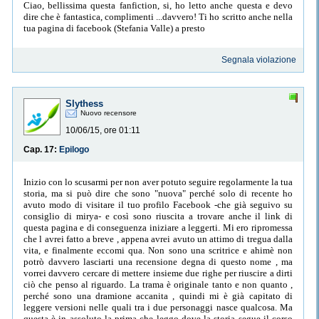
Ciao, bellissima questa fanfiction, si, ho letto anche questa e devo
dire che è fantastica, complimenti ...davvero! Ti ho scritto anche nella
tua pagina di facebook (Stefania Valle) a presto
Segnala violazione
Slythess
Nuovo recensore
10/06/15, ore 01:11
Cap. 17:
Epilogo
Inizio con lo scusarmi per non aver potuto seguire regolarmente la tua
storia, ma si può dire che sono "nuova" perché solo di recente ho
avuto modo di visitare il tuo profilo Facebook -che già seguivo su
consiglio di mirya- e così sono riuscita a trovare anche il link di
questa pagina e di conseguenza iniziare a leggerti. Mi ero ripromessa
che l avrei fatto a breve , appena avrei avuto un attimo di tregua dalla
vita, e finalmente eccomi qua. Non sono una scritrice e ahimè non
potrò davvero lasciarti una recensione degna di questo nome , ma
vorrei davvero cercare di mettere insieme due righe per riuscire a dirti
ciò che penso al riguardo. La trama è originale tanto e non quanto ,
perché sono una dramione accanita , quindi mi è già capitato di
leggere versioni nelle quali tra i due personaggi nasce qualcosa. Ma
questa è in assoluto la prima che leggo dove la storia segue il corso