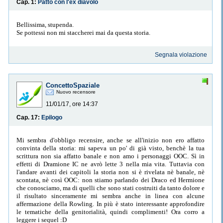
Cap. 1:
Patto con l'ex diavolo
Bellissima, stupenda.
Se pottessi non mi staccherei mai da questa storia.
Segnala violazione
ConcettoSpaziale
Nuovo recensore
11/01/17, ore 14:37
Cap. 17:
Epilogo
Mi sembra d'obbligo recensire, anche se all'inizio non ero affatto
convinta della storia: mi sapeva un po' di già visto, benchè la tua
scrittura non sia affatto banale e non amo i personaggi OOC. Sì in
effetti di Dramione IC ne avrò lette 3 nella mia vita. Tuttavia con
l'andare avanti dei capitoli la storia non si è rivelata nè banale, nè
scontata, nè così OOC: non stiamo parlando dei Draco ed Hermione
che conosciamo, ma di quelli che sono stati costruiti da tanto dolore e
il risultato sinceramente mi sembra anche in linea con alcune
affermazione della Rowling. In più è stato interessante approfondire
le tematiche della genitorialità, quindi complimenti! Ora corro a
leggere i sequel :D