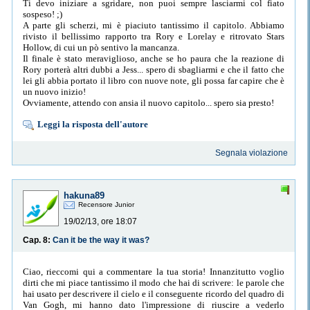
Ti devo iniziare a sgridare, non puoi sempre lasciarmi col fiato
sospeso! ;)
A parte gli scherzi, mi è piaciuto tantissimo il capitolo. Abbiamo
rivisto il bellissimo rapporto tra Rory e Lorelay e ritrovato Stars
Hollow, di cui un pò sentivo la mancanza.
Il finale è stato meraviglioso, anche se ho paura che la reazione di
Rory porterà altri dubbi a Jess... spero di sbagliarmi e che il fatto che
lei gli abbia portato il libro con nuove note, gli possa far capire che è
un nuovo inizio!
Ovviamente, attendo con ansia il nuovo capitolo... spero sia presto!
Leggi la risposta dell'autore
Segnala violazione
hakuna89
Recensore Junior
19/02/13, ore 18:07
Cap. 8:
Can it be the way it was?
Ciao, rieccomi qui a commentare la tua storia! Innanzitutto voglio
dirti che mi piace tantissimo il modo che hai di scrivere: le parole che
hai usato per descrivere il cielo e il conseguente ricordo del quadro di
Van Gogh, mi hanno dato l'impressione di riuscire a vederlo