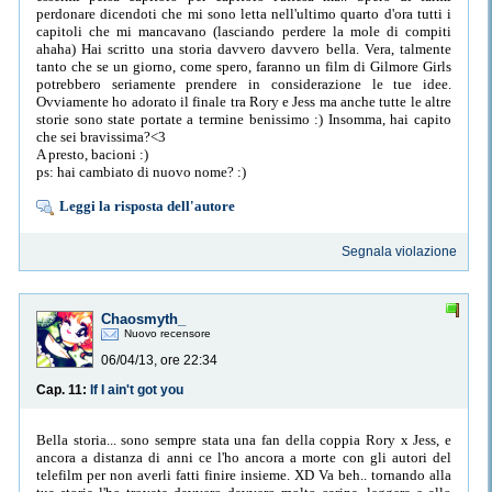
perdonare dicendoti che mi sono letta nell'ultimo quarto d'ora tutti i
capitoli che mi mancavano (lasciando perdere la mole di compiti
ahaha) Hai scritto una storia davvero davvero bella. Vera, talmente
tanto che se un giorno, come spero, faranno un film di Gilmore Girls
potrebbero seriamente prendere in considerazione le tue idee.
Ovviamente ho adorato il finale tra Rory e Jess ma anche tutte le altre
storie sono state portate a termine benissimo :) Insomma, hai capito
che sei bravissima?<3
A presto, bacioni :)
ps: hai cambiato di nuovo nome? :)
Leggi la risposta dell'autore
Segnala violazione
Chaosmyth_
Nuovo recensore
06/04/13, ore 22:34
Cap. 11:
If I ain't got you
Bella storia... sono sempre stata una fan della coppia Rory x Jess, e
ancora a distanza di anni ce l'ho ancora a morte con gli autori del
telefilm per non averli fatti finire insieme. XD Va beh.. tornando alla