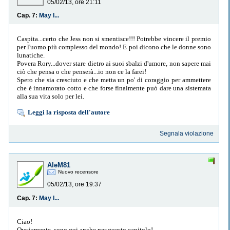
05/02/13, ore 21:11
Cap. 7:
May I...
Caspita...certo che Jess non si smentisce!!! Potrebbe vincere il premio
per l'uomo più complesso del mondo! E poi dicono che le donne sono
lunatiche.
Povera Rory...dover stare dietro ai suoi sbalzi d'umore, non sapere mai
ciò che pensa o che penserà...io non ce la farei!
Spero che sia cresciuto e che metta un po' di coraggio per ammettere
che è innamorato cotto e che forse finalmente può dare una sistemata
alla sua vita solo per lei.
Leggi la risposta dell'autore
Segnala violazione
AleM81
Nuovo recensore
05/02/13, ore 19:37
Cap. 7:
May I...
Ciao!
Ovviamente, sono qui anche per questo capitolo!