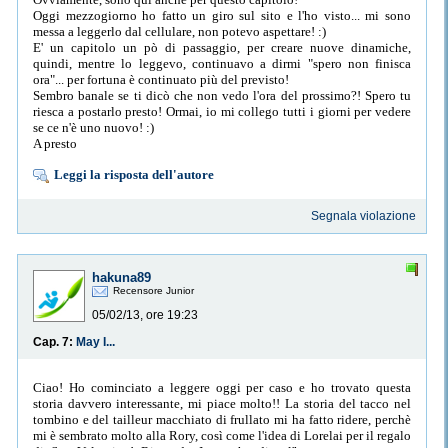
Oggi mezzogiorno ho fatto un giro sul sito e l'ho visto... mi sono
messa a leggerlo dal cellulare, non potevo aspettare! :)
E' un capitolo un pò di passaggio, per creare nuove dinamiche,
quindi, mentre lo leggevo, continuavo a dirmi "spero non finisca
ora"... per fortuna è continuato più del previsto!
Sembro banale se ti dicò che non vedo l'ora del prossimo?! Spero tu
riesca a postarlo presto! Ormai, io mi collego tutti i giorni per vedere
se ce n'è uno nuovo! :)
A presto
Leggi la risposta dell'autore
Segnala violazione
hakuna89
Recensore Junior
05/02/13, ore 19:23
Cap. 7:
May I...
Ciao! Ho cominciato a leggere oggi per caso e ho trovato questa
storia davvero interessante, mi piace molto!! La storia del tacco nel
tombino e del tailleur macchiato di frullato mi ha fatto ridere, perchè
mi è sembrato molto alla Rory, così come l'idea di Lorelai per il regalo