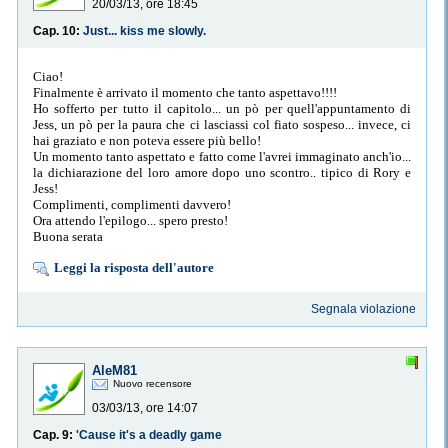
20/03/13, ore 18:45
Cap. 10:
Just... kiss me slowly.
Ciao!
Finalmente è arrivato il momento che tanto aspettavo!!!!
Ho sofferto per tutto il capitolo... un pò per quell'appuntamento di
Jess, un pò per la paura che ci lasciassi col fiato sospeso... invece, ci
hai graziato e non poteva essere più bello!
Un momento tanto aspettato e fatto come l'avrei immaginato anch'io...
la dichiarazione del loro amore dopo uno scontro.. tipico di Rory e
Jess!
Complimenti, complimenti davvero!
Ora attendo l'epilogo... spero presto!
Buona serata
Leggi la risposta dell'autore
Segnala violazione
AleM81
Nuovo recensore
03/03/13, ore 14:07
Cap. 9:
'Cause it's a deadly game