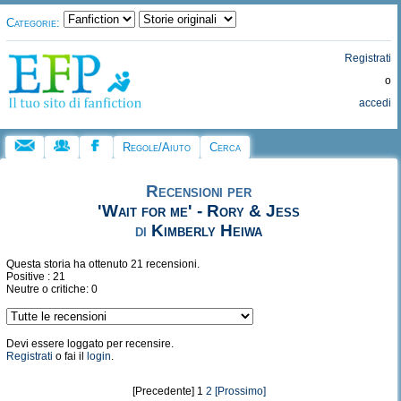
Categorie:
Registrati
o
accedi
Regole/Aiuto
Cerca
Recensioni per
'Wait for me' - Rory & Jess
di
Kimberly Heiwa
Questa storia ha ottenuto 21 recensioni.
Positive : 21
Neutre o critiche: 0
Devi essere loggato per recensire.
Registrati
o fai il
login
.
[Precedente] 1
2
[Prossimo]