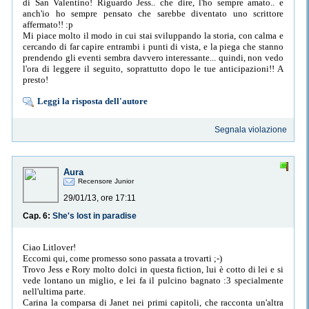
di San Valentino! Riguardo Jess.. che dire, l'ho sempre amato.. e
anch'io ho sempre pensato che sarebbe diventato uno scrittore
affermato!! :p
Mi piace molto il modo in cui stai sviluppando la storia, con calma e
cercando di far capire entrambi i punti di vista, e la piega che stanno
prendendo gli eventi sembra davvero interessante... quindi, non vedo
l'ora di leggere il seguito, soprattutto dopo le tue anticipazioni!! A
presto!
Leggi la risposta dell'autore
Segnala violazione
Aura
Recensore Junior
29/01/13, ore 17:11
Cap. 6:
She's lost in paradise
Ciao Litlover!
Eccomi qui, come promesso sono passata a trovarti ;-)
Trovo Jess e Rory molto dolci in questa fiction, lui è cotto di lei e si
vede lontano un miglio, e lei fa il pulcino bagnato :3 specialmente
nell'ultima parte.
Carina la comparsa di Janet nei primi capitoli, che racconta un'altra