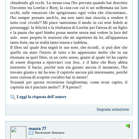
chiudendo gli occhi. La stessa cosa l'ho provata quando hai descritto
l'incontro tra Lorelai e Rory, la cura con cui ti sei soffermata sui loro
occhi, sulle emozioni che sprigionano ogni volta che s'incontrano..
l'ho sempre pensato anch'io, ma non sarei mai riuscita a rendere il
tutto così vivido!! Mi piace tantissimo il modo in cui resti fedele ai
personaggi: la felicità e la titubanza di Lorelai per l'attesa di un figlio
e la paura che quel bimbo possa morire senza mai vedere la luce del
sole.. sono proprio le reazioni che mi aspetterei da lei, all'apparenza
tanto forte, ma in realtà tanto tenera e indifesa.
Il libro sul quale Jess segnò le sue note, che ricordi.. si può dire che
quello sia stato l'inizio di tutto e ho apprezzato molto che tu sia
ritornata su quel libro, in un certo senso, grazie al quale lei ha capito
di essere disposta a riprovarci con Jess.. e il fatto che Rory abbia
interrotto il bacio, perché non era giunto ancora il momento, l'ho
trovato giusto e mi ha reso il capitolo ancora più interessante, perchè
sono curiosa di scoprire cos'altro hai in mente!
Scusami per questa recensione lunghissima; come avrai capito, il
capitolo mi è piaciuto molto!! :P A presto!!
Leggi la risposta dell'autore
Segnala violazione
maura 77
Recensore Veterano