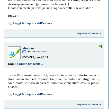
tua storia l'ho trovata davvero davvero molto carina, leggera e allo
stesso appassionante (proprio come la serie tv).
Finale veramente perfetto per una coppia perfetta, che altro dire?
Brava ^.^
Leggi la risposta dell'autore
Segnala violazione
aliacciu
Recensore Junior
05/04/13, ore 22:44
Cap. 1:
You're not alone...
Trovo Rory assolutamente lei, cose che in realtà è piuttosto rara nelle
storie ambientate nel "futuro". Un primo capitolo che intriga molto,
sono molto curiosa di vedere come fai comportare Jess. A presto,
aliacciu.
Leggi la risposta dell'autore
Segnala violazione