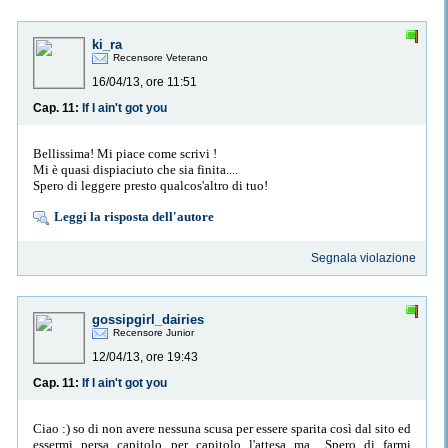
ki_ra
Recensore Veterano
16/04/13, ore 11:51
Cap. 11:
If I ain't got you
Bellissima! Mi piace come scrivi !
Mi è quasi dispiaciuto che sia finita....
Spero di leggere presto qualcos'altro di tuo!
Leggi la risposta dell'autore
Segnala violazione
gossipgirl_dairies
Recensore Junior
12/04/13, ore 19:43
Cap. 11:
If I ain't got you
Ciao :) so di non avere nessuna scusa per essere sparita così dal sito ed
essermi persa capitolo per capitolo l'attesa ma.. Spero di farmi