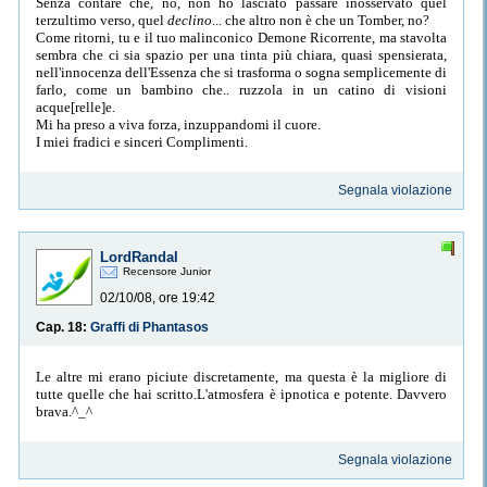
Senza contare che, no, non ho lasciato passare inosservato quel
terzultimo verso, quel
declino
... che altro non è che un Tomber, no?
Come ritorni, tu e il tuo malinconico Demone Ricorrente, ma stavolta
sembra che ci sia spazio per una tinta più chiara, quasi spensierata,
nell'innocenza dell'Essenza che si trasforma o sogna semplicemente di
farlo, come un bambino che.. ruzzola in un catino di visioni
acque[relle]e.
Mi ha preso a viva forza, inzuppandomi il cuore.
I miei fradici e sinceri Complimenti.
Segnala violazione
LordRandal
Recensore Junior
02/10/08, ore 19:42
Cap. 18:
Graffi di Phantasos
Le altre mi erano piciute discretamente, ma questa è la migliore di
tutte quelle che hai scritto.L'atmosfera è ipnotica e potente. Davvero
brava.^_^
Segnala violazione