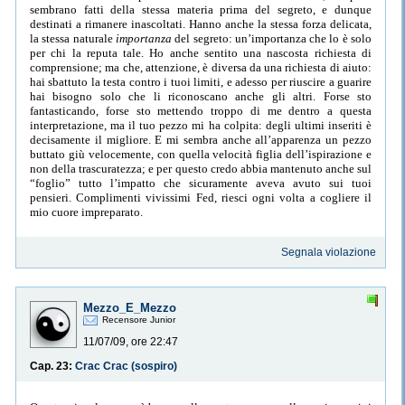
sembrano fatti della stessa materia prima del segreto, e dunque
destinati a rimanere inascoltati. Hanno anche la stessa forza delicata,
la stessa naturale
importanza
del segreto: un’importanza che lo è solo
per chi la reputa tale. Ho anche sentito una nascosta richiesta di
comprensione; ma che, attenzione, è diversa da una richiesta di aiuto:
hai sbattuto la testa contro i tuoi limiti, e adesso per riuscire a guarire
hai bisogno solo che li riconoscano anche gli altri. Forse sto
fantasticando, forse sto mettendo troppo di me dentro a questa
interpretazione, ma il tuo pezzo mi ha colpita: degli ultimi inseriti è
decisamente il migliore. E mi sembra anche all’apparenza un pezzo
buttato giù velocemente, con quella velocità figlia dell’ispirazione e
non della trascuratezza; e per questo credo abbia mantenuto anche sul
“foglio” tutto l’impatto che sicuramente aveva avuto sui tuoi
pensieri. Complimenti vivissimi Fed, riesci ogni volta a cogliere il
mio cuore impreparato.
Segnala violazione
Mezzo_E_Mezzo
Recensore Junior
11/07/09, ore 22:47
Cap. 23:
Crac Crac (sospiro)