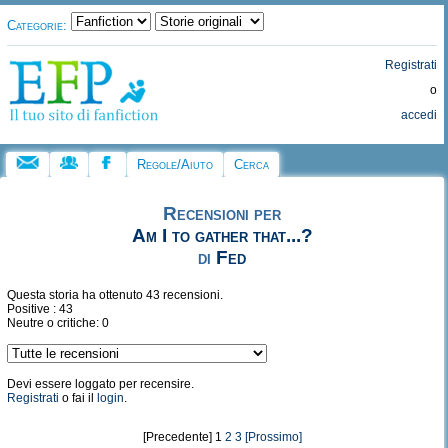
Categorie:
Registrati
o
accedi
Regole/Aiuto
Cerca
Recensioni per
Am I to gather that...?
di
Fed
Questa storia ha ottenuto 43 recensioni.
Positive : 43
Neutre o critiche: 0
Devi essere loggato per recensire.
Registrati
o fai il
login
.
[Precedente] 1
2
3
[Prossimo]