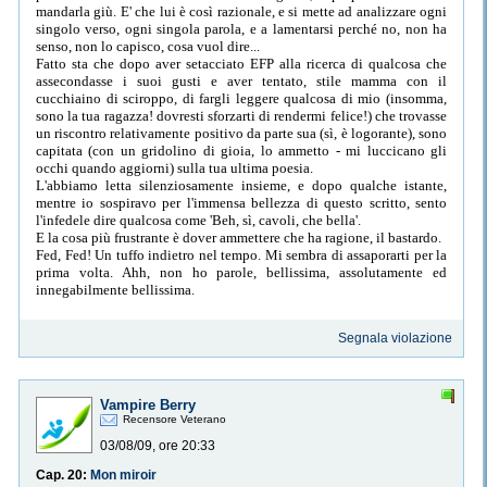
mandarla giù. E' che lui è così razionale, e si mette ad analizzare ogni
singolo verso, ogni singola parola, e a lamentarsi perché no, non ha
senso, non lo capisco, cosa vuol dire...
Fatto sta che dopo aver setacciato EFP alla ricerca di qualcosa che
assecondasse i suoi gusti e aver tentato, stile mamma con il
cucchiaino di sciroppo, di fargli leggere qualcosa di mio (insomma,
sono la tua ragazza! dovresti sforzarti di rendermi felice!) che trovasse
un riscontro relativamente positivo da parte sua (sì, è logorante), sono
capitata (con un gridolino di gioia, lo ammetto - mi luccicano gli
occhi quando aggiorni) sulla tua ultima poesia.
L'abbiamo letta silenziosamente insieme, e dopo qualche istante,
mentre io sospiravo per l'immensa bellezza di questo scritto, sento
l'infedele dire qualcosa come 'Beh, sì, cavoli, che bella'.
E la cosa più frustrante è dover ammettere che ha ragione, il bastardo.
Fed, Fed! Un tuffo indietro nel tempo. Mi sembra di assaporarti per la
prima volta. Ahh, non ho parole, bellissima, assolutamente ed
innegabilmente bellissima.
Segnala violazione
Vampire Berry
Recensore Veterano
03/08/09, ore 20:33
Cap. 20:
Mon miroir