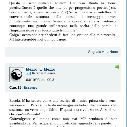
Questa è semplicemente totale!! Hai reso fluida la forma
poetica.Questo è quello che intendo per progressismo poetico( che
beeela parola, chissà se esiste ^_^).Se si riesce a smantellare la
convenzionale struttura della poesia, il messaggio arriva
infinitamente più potente. Nonostante ciò sei riuscita a mantenere
comunque una grande raffinatezza nella scelta delle parole....e
l'impaginazione è un tocco tutto femminile!
Colgo l'occasione per chederti di fare una visitina alla mia raccolta.
Mi interesserebbe molto il tuo parere.
Segnala violazione
Mezzo_E_Mezzo
Recensore Junior
04/10/08, ore 00:31
Cap. 19:
Essenze
Eccola. M'ha scosso come una scarica di musica prima che i sensi
s'assopissero. Pervasa tutta da un'energia melodica che uncina e che
strattona, un verso dopo l'altro. E' quasi una rivoluzione. Anzi, direi
che è un'imPennata!
Coinvolgente e limpida come non mai. M'è sembrato di star
guardando dei Veri acquerelli, piuttosto che leggendo delle parole..