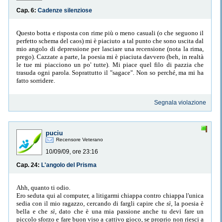
Cap. 6:
Cadenze silenziose
Questo botta e risposta con rime più o meno casuali (o che seguono il
perfetto schema del caos) mi è piaciuto a tal punto che sono uscita dal
mio angolo di depressione per lasciare una recensione (nota la rima,
prego). Cazzate a parte, la poesia mi è piaciuta davvero (beh, in realtà
le tue mi piacciono un po' tutte). Mi piace quel filo di pazzia che
trasuda ogni parola. Soprattutto il "sagace". Non so perché, ma mi ha
fatto sorridere.
Segnala violazione
puciu
Recensore Veterano
10/09/09, ore 23:16
Cap. 24:
L'angolo del Prisma
Ahh, quanto ti odio.
Ero seduta qui al computer, a litigarmi chiappa contro chiappa l'unica
sedia con il mio ragazzo, cercando di fargli capire che
sì
, la poesia è
bella e che
sì
, dato che è una mia passione anche tu devi fare un
piccolo sforzo e fare buon viso a cattivo gioco, se proprio non riesci a