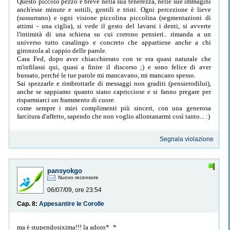
Questo piccolo pezzo è breve nella sua tenerezza, nelle sue immagini
anch'esse minute e sottili, gentili e tristi. Ogni percezione è lieve
(sussurrano) e ogni visione piccolina piccolina (segmentazioni di
attimi - una ciglia), si vede il gesto del lavarsi i denti, si avverte
l'intimità di una schiena su cui corrono pensieri.. rimanda a un
universo tutto casalingo e concreto che appartiene anche a chi
gironzola al cappio delle parole.
Cara Fed, dopo aver chiacchierato con te era quasi naturale che
m'infilassi qui, quasi a finire il discorso ;) e sono felice di aver
bussato, perché le tue parole mi mancavano, mi mancano spesso.
Sai spezzarle e rimbrottarle di messaggi non graditi (pensierodilui),
anche se sappiamo quanto siano capricciose e si fanno pregare per
risparmiarci un frammento di cuore.
come sempre i miei complimenti più sinceri, con una generosa
farcitura d'affetto, sapendo che non voglio allontanarmi così tanto... :)
Segnala violazione
pansyokgo
Nuovo recensore
06/07/09, ore 23:54
Cap. 8:
Appesantire le Corolle
ma è stupendosixima!!! la adoro*_*