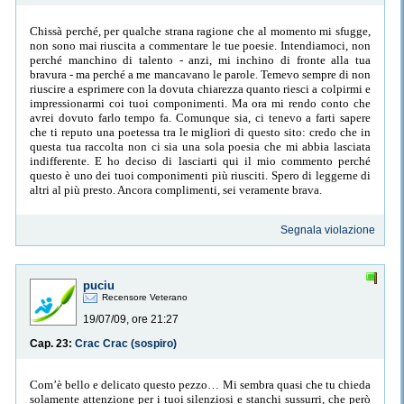
Chissà perché, per qualche strana ragione che al momento mi sfugge,
non sono mai riuscita a commentare le tue poesie. Intendiamoci, non
perché manchino di talento - anzi, mi inchino di fronte alla tua
bravura - ma perché a me mancavano le parole. Temevo sempre di non
riuscire a esprimere con la dovuta chiarezza quanto riesci a colpirmi e
impressionarmi coi tuoi componimenti. Ma ora mi rendo conto che
avrei dovuto farlo tempo fa. Comunque sia, ci tenevo a farti sapere
che ti reputo una poetessa tra le migliori di questo sito: credo che in
questa tua raccolta non ci sia una sola poesia che mi abbia lasciata
indifferente. E ho deciso di lasciarti qui il mio commento perché
questo è uno dei tuoi componimenti più riusciti. Spero di leggerne di
altri al più presto. Ancora complimenti, sei veramente brava.
Segnala violazione
puciu
Recensore Veterano
19/07/09, ore 21:27
Cap. 23:
Crac Crac (sospiro)
Com’è bello e delicato questo pezzo… Mi sembra quasi che tu chieda
solamente attenzione per i tuoi silenziosi e stanchi sussurri, che però