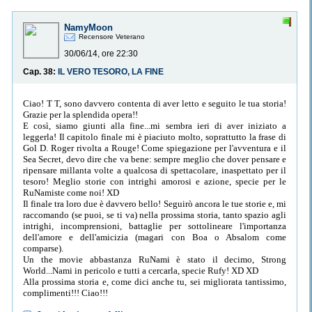
NamyMoon
Recensore Veterano
30/06/14, ore 22:30
Cap. 38:
IL VERO TESORO, LA FINE
Ciao! T T, sono davvero contenta di aver letto e seguito le tua storia!
Grazie per la splendida opera!!
E così, siamo giunti alla fine...mi sembra ieri di aver iniziato a
leggerla! Il capitolo finale mi è piaciuto molto, soprattutto la frase di
Gol D. Roger rivolta a Rouge! Come spiegazione per l'avventura e il
Sea Secret, devo dire che va bene: sempre meglio che dover pensare e
ripensare millanta volte a qualcosa di spettacolare, inaspettato per il
tesoro! Meglio storie con intrighi amorosi e azione, specie per le
RuNamiste come noi! XD
Il finale tra loro due è davvero bello! Seguirò ancora le tue storie e, mi
raccomando (se puoi, se ti va) nella prossima storia, tanto spazio agli
intrighi, incomprensioni, battaglie per sottolineare l'importanza
dell'amore e dell'amicizia (magari con Boa o Absalom come
comparse).
Un the movie abbastanza RuNami è stato il decimo, Strong
World...Nami in pericolo e tutti a cercarla, specie Rufy! XD XD
Alla prossima storia e, come dici anche tu, sei migliorata tantissimo,
complimenti!!! Ciao!!!