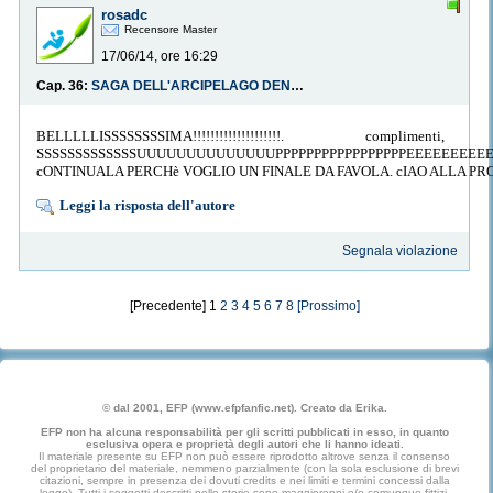
rosadc
Recensore Master
17/06/14, ore 16:29
Cap. 36:
SAGA DELL'ARCIPELAGO DENSETSU: IL SEGRETO DEL MARE, SEA SECRET
BELLLLLISSSSSSSSIMA!!!!!!!!!!!!!!!!!!!!. complim
SSSSSSSSSSSSSUUUUUUUUUUUUUUPPPPPPPPPPPPPPPPPEEEEEEEEEEEEER
cONTINUALA PERCHè VOGLIO UN FINALE DA FAVOLA. cIAO ALLA PR
Leggi la risposta dell'autore
Segnala violazione
[Precedente] 1
2
3
4
5
6
7
8
[Prossimo]
© dal 2001, EFP (www.efpfanfic.net). Creato da Erika.
EFP non ha alcuna responsabilità per gli scritti pubblicati in esso, in quanto
esclusiva opera e proprietà degli autori che li hanno ideati.
Il materiale presente su EFP non può essere riprodotto altrove senza il consenso
del proprietario del materiale, nemmeno parzialmente (con la sola esclusione di brevi
citazioni, sempre in presenza dei dovuti credits e nei limiti e termini concessi dalla
legge). Tutti i soggetti descritti nelle storie sono maggiorenni e/o comunque fittizi.