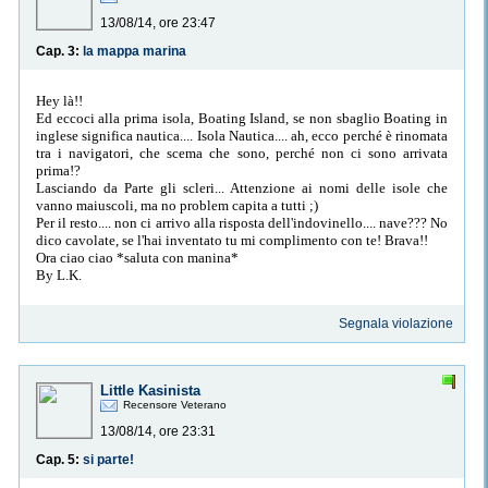
13/08/14, ore 23:47
Cap. 3:
la mappa marina
Hey là!!
Ed eccoci alla prima isola, Boating Island, se non sbaglio Boating in
inglese significa nautica.... Isola Nautica.... ah, ecco perché è rinomata
tra i navigatori, che scema che sono, perché non ci sono arrivata
prima!?
Lasciando da Parte gli scleri... Attenzione ai nomi delle isole che
vanno maiuscoli, ma no problem capita a tutti ;)
Per il resto.... non ci arrivo alla risposta dell'indovinello.... nave??? No
dico cavolate, se l'hai inventato tu mi complimento con te! Brava!!
Ora ciao ciao *saluta con manina*
By L.K.
Segnala violazione
Little Kasinista
Recensore Veterano
13/08/14, ore 23:31
Cap. 5:
si parte!