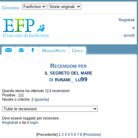
Categorie:
Registrati
o
accedi
Regole/Aiuto
Cerca
Recensioni per
il segreto del mare
di
runami_ lu99
Questa storia ha ottenuto 113 recensioni.
Positive : 111
Neutre o critiche: 2 (
guarda
)
Devi essere loggato per recensire.
Registrati
o fai il
login
.
[Precedente] 1
2
3
4
5
6
7
8
[Prossimo]