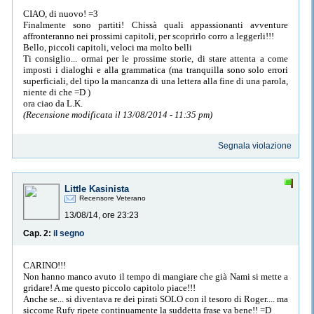
CIAO, di nuovo! =3
Finalmente sono partiti! Chissà quali appassionanti avventure
affronteranno nei prossimi capitoli, per scoprirlo corro a leggerli!!!
Bello, piccoli capitoli, veloci ma molto belli
Ti consiglio... ormai per le prossime storie, di stare attenta a come
imposti i dialoghi e alla grammatica (ma tranquilla sono solo errori
superficiali, del tipo la mancanza di una lettera alla fine di una parola,
niente di che =D )
ora ciao da L.K.
(Recensione modificata il 13/08/2014 - 11:35 pm)
Segnala violazione
Little Kasinista
Recensore Veterano
13/08/14, ore 23:23
Cap. 2:
il segno
CARINO!!!
Non hanno manco avuto il tempo di mangiare che già Nami si mette a
gridare! A me questo piccolo capitolo piace!!!
Anche se... si diventava re dei pirati SOLO con il tesoro di Roger.... ma
siccome Rufy ripete continuamente la suddetta frase va bene!! =D