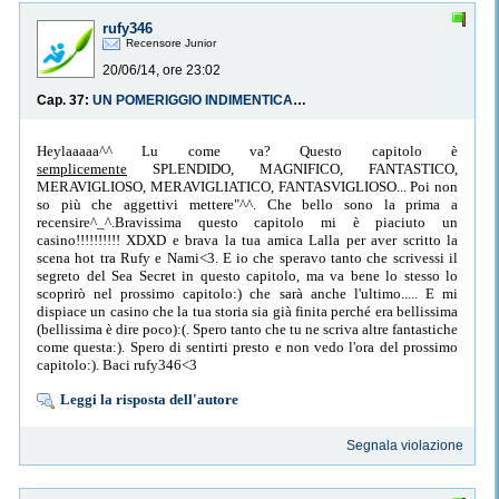
rufy346
Recensore Junior
20/06/14, ore 23:02
Cap. 37:
UN POMERIGGIO INDIMENTICABILE
Heylaaaaa^^ Lu come va? Questo capitolo è
semplicemente
SPLENDIDO, MAGNIFICO, FANTASTICO,
MERAVIGLIOSO, MERAVIGLIATICO, FANTASVIGLIOSO... Poi non
so più che aggettivi mettere"^^. Che bello sono la prima a
recensire^_^.Bravissima questo capitolo mi è piaciuto un
casino!!!!!!!!!! XDXD e brava la tua amica Lalla per aver scritto la
scena hot tra Rufy e Nami<3. E io che speravo tanto che scrivessi il
segreto del Sea Secret in questo capitolo, ma va bene lo stesso lo
scoprirò nel prossimo capitolo:) che sarà anche l'ultimo..... E mi
dispiace un casino che la tua storia sia già finita perché era bellissima
(bellissima è dire poco):(. Spero tanto che tu ne scriva altre fantastiche
come questa:). Spero di sentirti presto e non vedo l'ora del prossimo
capitolo:). Baci rufy346<3
Leggi la risposta dell'autore
Segnala violazione