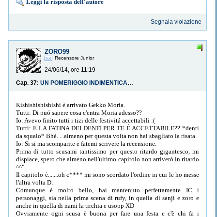
Leggi la risposta dell'autore
Segnala violazione
ZORO99
Recensore Junior
24/06/14, ore 11:19
Cap. 37:
UN POMERIGGIO INDIMENTICABILE
Kishishishishishi è arrivato Gekko Moria.
Tutti: Di puó sapere cosa c'entra Moria adesso??
Io: Avevo finito tutti i tizi delle festivitá accettabili :(
Tutti: E LA FATINA DEI DENTI PER TE É ACCETTABILE?? *denti
da squalo* Bhè.....almeno per questa volta non hai sbagliato la risata
Io: Si si ma scomparite e fatemi scrivere la recensione.
Prima di tutto scusami tantissimo per questo ritardo gigantesco, mi
dispiace, spero che almeno nell'ultimo capitolo non arriveró in ritardo
^^"
Il capitolo è.......oh c**** mi sono scordato l'ordine in cui le ho messe
l'altra volta D:
Comunque è molto bello, hai mantenuto perfettamente IC i
personaggi, sia nella prima scena di rufy, in quella di sanji e zoro e
anche in quella di nami la tirchia e usopp XD
Ovviamente ogni scusa è buona per fare una festa e c'è chi fa i