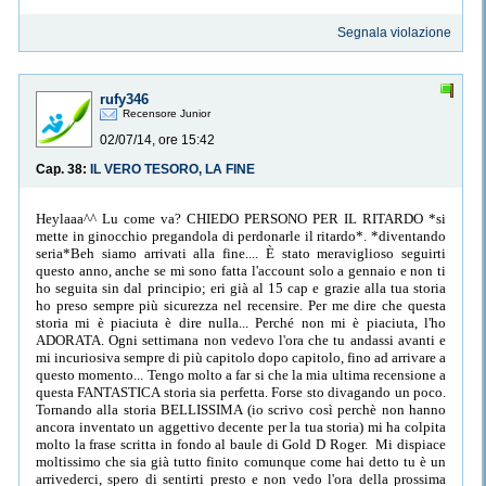
Segnala violazione
rufy346
Recensore Junior
02/07/14, ore 15:42
Cap. 38:
IL VERO TESORO, LA FINE
Heylaaa^^ Lu come va? CHIEDO PERSONO PER IL RITARDO *si
mette in ginocchio pregandola di perdonarle il ritardo*. *diventando
seria*Beh siamo arrivati alla fine.... È stato meraviglioso seguirti
questo anno, anche se mi sono fatta l'account solo a gennaio e non ti
ho seguita sin dal principio; eri già al 15 cap e grazie alla tua storia
ho preso sempre più sicurezza nel recensire. Per me dire che questa
storia mi è piaciuta è dire nulla... Perché non mi è piaciuta, l'ho
ADORATA. Ogni settimana non vedevo l'ora che tu andassi avanti e
mi incuriosiva sempre di più capitolo dopo capitolo, fino ad arrivare a
questo momento... Tengo molto a far si che la mia ultima recensione a
questa FANTASTICA storia sia perfetta. Forse sto divagando un poco.
Tornando alla storia BELLISSIMA (io scrivo così perchè non hanno
ancora inventato un aggettivo decente per la tua storia) mi ha colpita
molto la frase scritta in fondo al baule di Gold D Roger. Mi dispiace
moltissimo che sia già tutto finito comunque come hai detto tu è un
arrivederci, spero di sentirti presto e non vedo l'ora della prossima