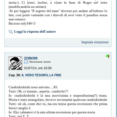
storia:). Ci terrei, inoltre, a citare la frase di Roger nel testo
(modificandola un attimo):
-Se per leggere "Il segreto del mare" dovessi poi andare all'inferno lo
fare, così potrò vantarmi con i diavoli di aver visto il paradiso senza
mai entrarci.
Bacioni rufy346<3
Leggi la risposta dell'autore
Segnala violazione
ZORO99
Recensore Junior
01/07/14, ore 18:06
Cap. 38:
IL VERO TESORO, LA FINE
Crashishishishi sono arrivato.....IO.
Tutti: Oh, ci risiamo...aspetta...crashiche??
Io: crashishishishi è la mia nuovissima e stupendissima(?) risata.
Moria è stato strangolato, dovevo inventarmi qualcosa crashishishishi
Tutti: ok ok, come dici tu, ma ora inizia questa recensione che prima
finisci meglio è.
Io: Ehy calmatevi è la mia ultima recensione per questa storia
Tutti: giá T_T