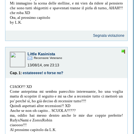
Mi immagino la scena delle stelline, e mi vien da ridere al pensiero
che sono tutti sbigottiti e spaventati tranne il pirla di turno, AHAH!!!
che roba XD
Ora, al prossimo capitolo
by L.K.
Segnala violazione
Little Kasinista
Recensore Veterano
13/08/14, ore 23:13
Cap. 1:
estateeeee! o forse no?
CIAOO!!! XD
Come anteprima mi sembra parecchio interessante, ho una voglia
matta di scoprire il seguito e mi sa che a recensire tutto ci metterò un
po' perché sì, ho già deciso di recensire tutto!!!!
Quindi aspettati altre recensioni!! XD
Anche se non oh capito... SCUOLA!!!???
ma, oddio hai messo dentro anche le mie due coppie preferite!
RufyxNami e ZoroxRobin
ciaoooo!!!
Al prossimo capitolo da L.K.