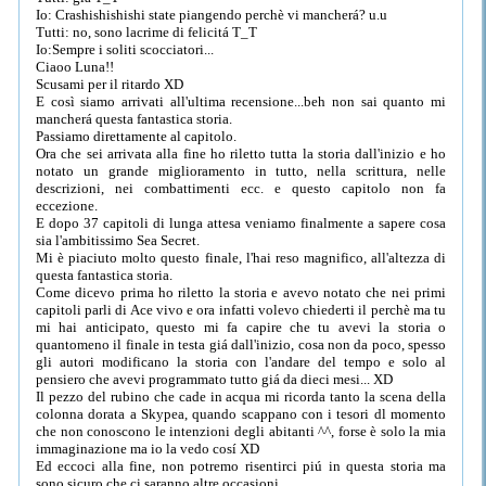
Io: Crashishishishi state piangendo perchè vi mancherá? u.u
Tutti: no, sono lacrime di felicitá T_T
Io:Sempre i soliti scocciatori...
Ciaoo Luna!!
Scusami per il ritardo XD
E così siamo arrivati all'ultima recensione...beh non sai quanto mi
mancherá questa fantastica storia.
Passiamo direttamente al capitolo.
Ora che sei arrivata alla fine ho riletto tutta la storia dall'inizio e ho
notato un grande miglioramento in tutto, nella scrittura, nelle
descrizioni, nei combattimenti ecc. e questo capitolo non fa
eccezione.
E dopo 37 capitoli di lunga attesa veniamo finalmente a sapere cosa
sia l'ambitissimo Sea Secret.
Mi è piaciuto molto questo finale, l'hai reso magnifico, all'altezza di
questa fantastica storia.
Come dicevo prima ho riletto la storia e avevo notato che nei primi
capitoli parli di Ace vivo e ora infatti volevo chiederti il perchè ma tu
mi hai anticipato, questo mi fa capire che tu avevi la storia o
quantomeno il finale in testa giá dall'inizio, cosa non da poco, spesso
gli autori modificano la storia con l'andare del tempo e solo al
pensiero che avevi programmato tutto giá da dieci mesi... XD
Il pezzo del rubino che cade in acqua mi ricorda tanto la scena della
colonna dorata a Skypea, quando scappano con i tesori dl momento
che non conoscono le intenzioni degli abitanti ^^, forse è solo la mia
immaginazione ma io la vedo cosí XD
Ed eccoci alla fine, non potremo risentirci piú in questa storia ma
sono sicuro che ci saranno altre occasioni.