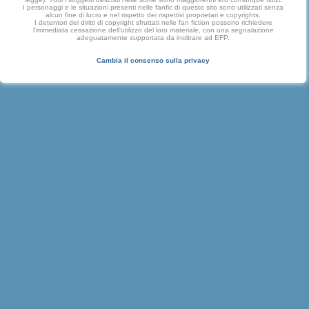
I personaggi e le situazioni presenti nelle fanfic di questo sito sono utilizzati senza
alcun fine di lucro e nel rispetto dei rispettivi proprietari e copyrights.
I detentori dei diritti di copyright sfruttati nelle fan fiction possono richiedere
l'immediata cessazione dell'utilizzo del loro materiale, con una segnalazione
adeguatamente supportata da inoltrare ad EFP.
Cambia il consenso sulla privacy