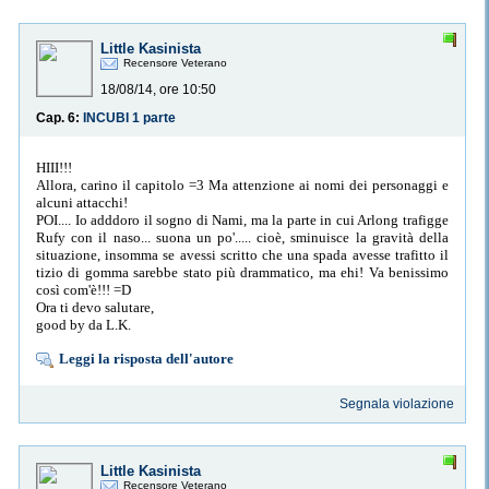
Little Kasinista
Recensore Veterano
18/08/14, ore 10:50
Cap. 6:
INCUBI 1 parte
HIII!!!
Allora, carino il capitolo =3 Ma attenzione ai nomi dei personaggi e
alcuni attacchi!
POI.... Io adddoro il sogno di Nami, ma la parte in cui Arlong trafigge
Rufy con il naso... suona un po'..... cioè, sminuisce la gravità della
situazione, insomma se avessi scritto che una spada avesse trafitto il
tizio di gomma sarebbe stato più drammatico, ma ehi! Va benissimo
così com'è!!! =D
Ora ti devo salutare,
good by da L.K.
Leggi la risposta dell'autore
Segnala violazione
Little Kasinista
Recensore Veterano