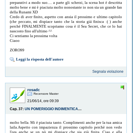
preparativi a modo suo..... a parte gli scherzi, la scena hot è descritta
molto bene e mi è piaciuta molto nonostante io non sia un grande fan
della Runami XD
Credo di aver finito, aspetto con ansia il prossimo e ultimo capitolo
(che peccato, mi dispiace tanto che la storia giá finisca :( ) anche
perchè FINALMENTE scopriamo cosa è il Sea Secret, che ce lo hai
nascosto fino all'ultimo ^^
Ci sentiamo la prossima volta
Ciaoo
ZORO99
Leggi la risposta dell'autore
Segnala violazione
rosadc
Recensore Master
21/06/14, ore 09:39
Cap. 37:
UN POMERIGGIO INDIMENTICABILE
molto bella. Mi è piaciuta tanto. Complimenti anche per la tua amica
laila.Aspetto con impazienza il prossimo capitolo perchè non vedo
l'ora anche se un pò mi dispiace che sia già finita. Ciao e alla