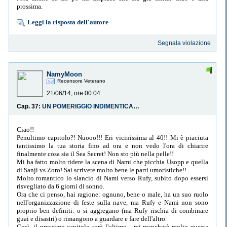
prossima.
Leggi la risposta dell'autore
Segnala violazione
NamyMoon
Recensore Veterano
21/06/14, ore 00:04
Cap. 37:
UN POMERIGGIO INDIMENTICABILE
Ciao!!
Penultimo capitolo?! Nuooo!!! Eri vicinissima al 40!! Mi è piaciuta
tantissimo la tua storia fino ad ora e non vedo l'ora di chiarire
finalmente cosa sia il Sea Secret! Non sto più nella pelle!!
Mi ha fatto molto ridere la scena di Nami che picchia Usopp e quella
di Sanji vs Zoro! Sai scrivere molto bene le parti umoristiche!!
Molto romantico lo slancio di Nami verso Rufy, subito dopo essersi
risvegliato da 6 giorni di sonno.
Ora che ci penso, hai ragione: ognuno, bene o male, ha un suo ruolo
nell'organizzazione di feste sulla nave, ma Rufy e Nami non sono
proprio ben definiti: o si aggregano (ma Rufy rischia di combinare
guai e disastri) o rimangono a guardare e fare dell'altro.
Così, il prossimo capitolo sarà l'ultimo... mi mancherà molto questa