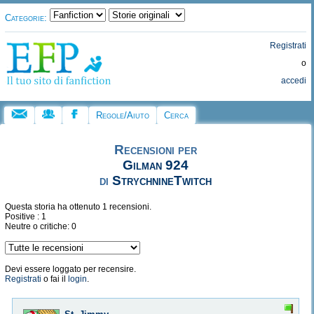
Categorie:
Registrati
o
accedi
Regole/Aiuto
Cerca
Recensioni per
Gilman 924
di
StrychnineTwitch
Questa storia ha ottenuto 1 recensioni.
Positive : 1
Neutre o critiche: 0
Devi essere loggato per recensire.
Registrati
o fai il
login
.