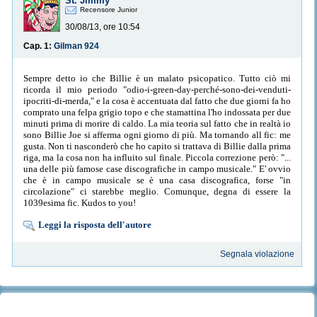
St. Jimmy
Recensore Junior
30/08/13, ore 10:54
Cap. 1:
Gilman 924
Sempre detto io che Billie è un malato psicopatico. Tutto ciò mi
ricorda il mio periodo "odio-i-green-day-perché-sono-dei-venduti-
ipocriti-di-merda," e la cosa è accentuata dal fatto che due giorni fa ho
comprato una felpa grigio topo e che stamattina l'ho indossata per due
minuti prima di morire di caldo. La mia teoria sul fatto che in realtà io
sono Billie Joe si afferma ogni giorno di più. Ma tornando all fic: me
gusta. Non ti nasconderò che ho capito si trattava di Billie dalla prima
riga, ma la cosa non ha influito sul finale. Piccola correzione però: "...
una delle più famose case discografiche in campo musicale." E' ovvio
che è in campo musicale se è una casa discografica, forse "in
circolazione" ci starebbe meglio. Comunque, degna di essere la
1039esima fic. Kudos to you!
Leggi la risposta dell'autore
Segnala violazione