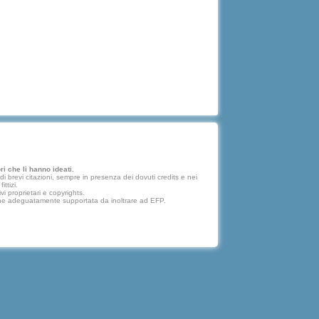
i che li hanno ideati.
 brevi citazioni, sempre in presenza dei dovuti credits e nei
ttizi.
vi proprietari e copyrights.
lazione adeguatamente supportata da inoltrare ad EFP.