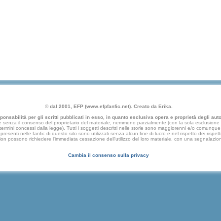
© dal 2001, EFP (www.efpfanfic.net). Creato da Erika.
nsabilità per gli scritti pubblicati in esso, in quanto esclusiva opera e proprietà degli autor
 senza il consenso del proprietario del materiale, nemmeno parzialmente (con la sola esclusione di
e termini concessi dalla legge). Tutti i soggetti descritti nelle storie sono maggiorenni e/o comunque fi
presenti nelle fanfic di questo sito sono utilizzati senza alcun fine di lucro e nel rispetto dei rispetti
an fiction possono richiedere l'immediata cessazione dell'utilizzo del loro materiale, con una segna
Cambia il consenso sulla privacy