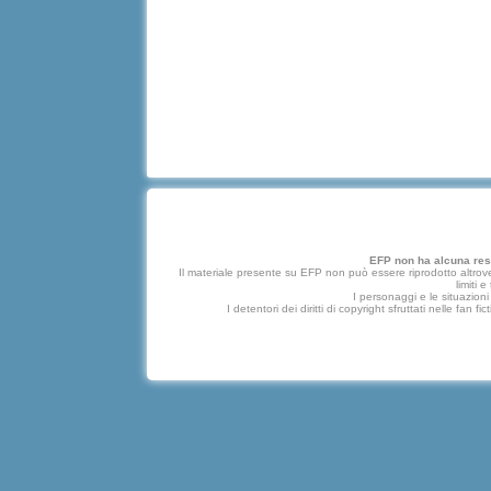
EFP non ha alcuna respo
Il materiale presente su EFP non può essere riprodotto altrove
limiti 
I personaggi e le situazioni 
I detentori dei diritti di copyright sfruttati nelle f