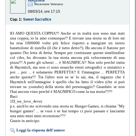
horjzons
Recensore Veterano
08/03/14, ore 17:15
Cap. 1:
Sweet Sacrafice
IO AMO QUESTA COPPIA!!! Anche se in realtà non sono mai stati
una coppia, io la amo comunque!! E trovare una storia su di loro mi
ha resa 1000000 volte più felice rispetto a mangiare un intero
barattolone di nutella (il che è tutto detto!!). Ho ancora il fiatone per
quanto l'ho letta di fretta. Sempre per continuare queste similitudine
col cibo, ho divorato la tua storia ancora più velocemente di una
pizza!!! A parte gli scherzi ... è MAGNIFICA!! Non solo perché tratta
di Haymitch, ma non ci sono neanche errori ortografici o sintattici e
poi ... poi ... è solamente PERFETTA!! E l'immagine ... PERFETTA
anche questa!!! Tra l'altro non so se lo sai, ma, il ragazzo che è
Haymitch nell'immagine è quello che ha fatto il video (che si può
trovare su youtube) della storia del personaggio!! Guardalo se non
l'hai ancora visto perché è MAGNIFICO come la tua storia!!!!!!
Baci
1D_we_love_4ever
p.s. anch'io sto scrivendo una storia su Hunger Games, si chiama "My
hunger games" ... se vuoi e se hai tempo ci puoi passare e lasciarmi
una mini mini mini recensione???
Grazie in anticipo
Leggi la risposta dell'autore