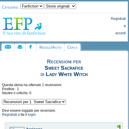
Categorie:
Registrati
o
accedi
Regole/Aiuto
Cerca
Recensioni per
Sweet Sacrafice
di
Lady White Witch
Questa storia ha ottenuto 1 recensioni.
Positive : 1
Neutre o critiche: 0
Devi essere loggato per recensire.
Registrati
o fai il
login
.