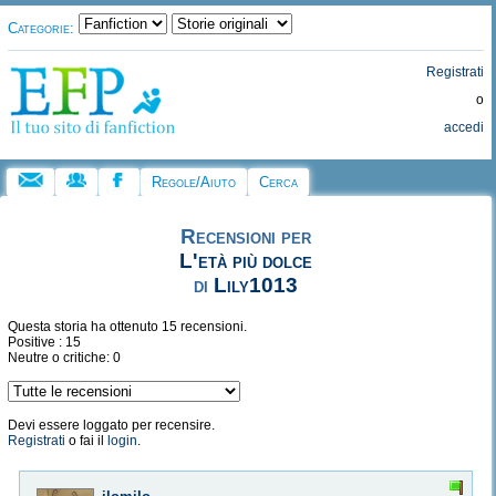
Categorie:
Registrati
o
accedi
Regole/Aiuto
Cerca
Recensioni per
L'età più dolce
di
Lily1013
Questa storia ha ottenuto 15 recensioni.
Positive : 15
Neutre o critiche: 0
Devi essere loggato per recensire.
Registrati
o fai il
login
.