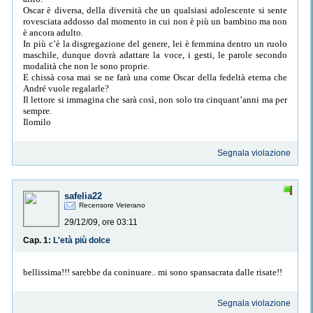
Oscar è diversa, della diversità che un qualsiasi adolescente si sente
rovesciata addosso dal momento in cui non è più un bambino ma non
è ancora adulto.
In più c’è la disgregazione del genere, lei è femmina dentro un ruolo
maschile, dunque dovrà adattare la voce, i gesti, le parole secondo
modalità che non le sono proprie.
E chissà cosa mai se ne farà una come Oscar della fedeltà eterna che
André vuole regalarle?
Il lettore si immagina che sarà così, non solo tra cinquant’anni ma per
sempre.
Ilomilo
Segnala violazione
safelia22
Recensore Veterano
29/12/09, ore 03:11
Cap. 1:
L'età più dolce
bellissima!!! sarebbe da coninuare.. mi sono spansacrata dalle risate!!
Segnala violazione