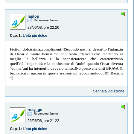
laplop
Recensore Junior
28/06/08, ore 22:26
Cap. 1:
L'età più dolce
Fiction dolcissima..complimenti!!Secondo me hai descritto l'infanzia
di Oscar e Andrè benissimo con tanta "delicatezza" rendendo al
meglio la bellezza e la spensieratezza che caratterizzano
quell'età..l'ingenuità e la confusione di Andrè quando Oscar diventa
"donna",mi ha intenerito davvero tanto..!No posso che dirti BRAVA!!1
bacio..scrivi ancora in questa sezione mi raccomandoooo!!!!!Baciiiii
=]
Segnala violazione
rosy_ge
Recensore Junior
28/06/08, ore 21:22
Cap. 1:
L'età più dolce