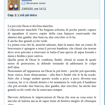
ilomilo
Recensore Junior
23/03/20, ore 14:11
Cap. 1:
L'età più dolce
La piccola Oscar si declina maschio.
L’educazione maschile l’ha forgiata schietta, di poche parole, capace
di squadrare il nuovo ospite della casa Jarjayes osservando che
almeno due gambe, due braccia, due orecchie ce le ha.
E anche due grandi occhi verdi.
La prima cosa che fa, anziche salutare, dare la mano, fare un cenno di
benvenuto è spingere a terra il povero bambino che chissà che terrore
deve aver provato a ritrovarsi in balia d’una specie di arpia bionda e
muta e fredda e pure cattiva.
Quella peste di Oscar le combina, André, chissà in nome di quale
senso di protezione, la difende tentando di addossarsi le colpe
dell’altra.
Nonostante all’apparenza sia Oscar la più forte – perché più spavalda,
forse cinica, forse disincantata – alla fine è André che le fa da scudo.
Solo che a lungo andare questo scudo a poco a poco diventa una
corazza, lui ci si chiude dentro e lei nemmeno lo vede più il bambino
che più avendo due braccia, due gambe, due orecchie, ha anche due
grandi occhi verdi che la osservano sempre.
Davvero deliziose le imprecazioni di Oscar che non sa cosa sono le
stecche di balena ma sa di saper tirare di fioretto meglio di chiunque
altro.