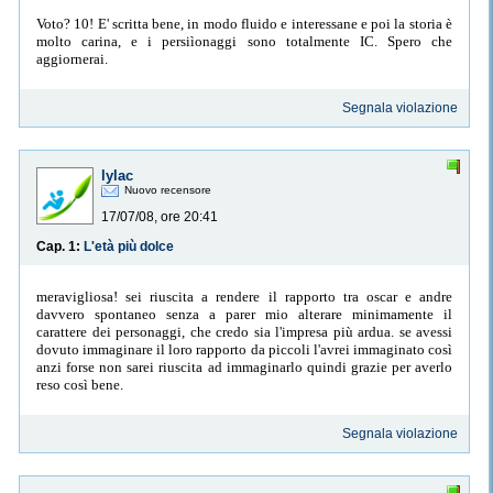
Voto? 10! E' scritta bene, in modo fluido e interessane e poi la storia è
molto carina, e i persiìonaggi sono totalmente IC. Spero che
aggiornerai.
Segnala violazione
lylac
Nuovo recensore
17/07/08, ore 20:41
Cap. 1:
L'età più dolce
meravigliosa! sei riuscita a rendere il rapporto tra oscar e andre
davvero spontaneo senza a parer mio alterare minimamente il
carattere dei personaggi, che credo sia l'impresa più ardua. se avessi
dovuto immaginare il loro rapporto da piccoli l'avrei immaginato così
anzi forse non sarei riuscita ad immaginarlo quindi grazie per averlo
reso così bene.
Segnala violazione