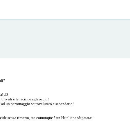
idi?
ia! :D
i brividi e le lacrime agli occhi!
ità ad un personaggio sottovalutato e secondario!
ccide senza rimorso, ma comunque è un Hetaliana sfegatata~