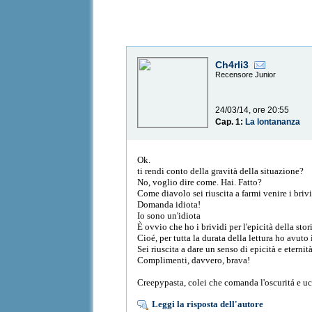
Ch4rli3
Recensore Junior
24/03/14, ore 20:55
Cap. 1:
La lontananza
Ok.
ti rendi conto della gravità della situazione?
No, voglio dire come. Hai. Fatto?
Come diavolo sei riuscita a farmi venire i briv
Domanda idiota!
Io sono un'idiota
È ovvio che ho i brividi per l'epicità della stor
Cioé, per tutta la durata della lettura ho avuto 
Sei riuscita a dare un senso di epicità e etern
Complimenti, davvero, brava!
Creepypasta, colei che comanda l'oscuritá e u
Leggi la risposta dell'autore