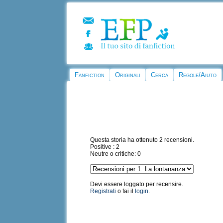
Fanfiction
Originali
Cerca
Regole/Aiuto
Questa storia ha ottenuto 2 recensioni.
Positive : 2
Neutre o critiche: 0
Devi essere loggato per recensire.
Registrati
o fai il
login
.