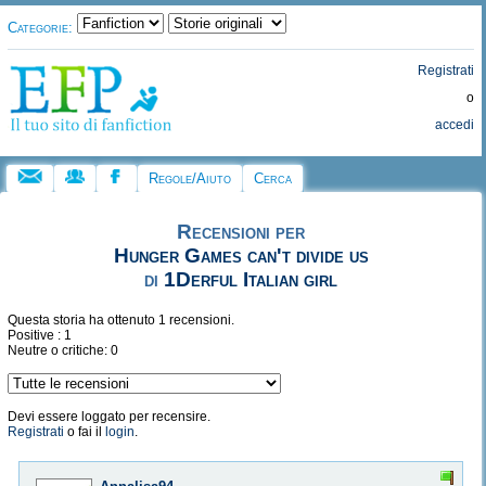
Categorie:
Registrati
o
accedi
Regole/Aiuto
Cerca
Recensioni per
Hunger Games can't divide us
di
1Derful Italian girl
Questa storia ha ottenuto 1 recensioni.
Positive : 1
Neutre o critiche: 0
Devi essere loggato per recensire.
Registrati
o fai il
login
.