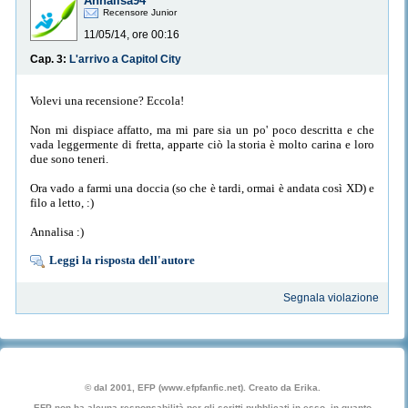
Annalisa94
Recensore Junior
11/05/14, ore 00:16
Cap. 3:
L'arrivo a Capitol City
Volevi una recensione? Eccola!
Non mi dispiace affatto, ma mi pare sia un po' poco descritta e che
vada leggermente di fretta, apparte ciò la storia è molto carina e loro
due sono teneri.
Ora vado a farmi una doccia (so che è tardi, ormai è andata così XD) e
filo a letto, :)
Annalisa :)
Leggi la risposta dell'autore
Segnala violazione
© dal 2001, EFP (www.efpfanfic.net). Creato da Erika.
EFP non ha alcuna responsabilità per gli scritti pubblicati in esso, in quanto