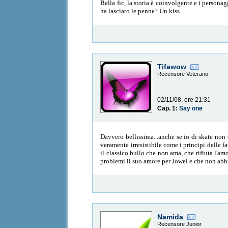
Bella fic, la storia è coinvolgente e i persona
ha lasciato le penne? Un kiss
Tifawow
Recensore Veterano
02/11/08, ore 21:31
Cap. 1:
Say one
Davvero bellissima...anche se io di skate non 
veramente irresistibile come i principi delle f
il classico bullo che non ama, che rifiuta l'a
problemi il suo amore per Jowel e che non abb
Namida
Recensore Junior