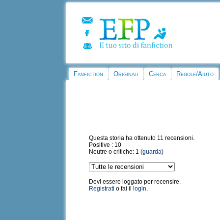
Fanfiction
Originali
Cerca
Regole/Aiuto
Questa storia ha ottenuto 11 recensioni.
Positive : 10
Neutre o critiche: 1 (
guarda
)
Devi essere loggato per recensire.
Registrati
o fai il
login
.