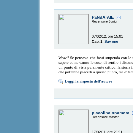
PaNdArAlE
Recensore Junior
07/02/12, ore 15:01
Cap. 1:
Say one
Wow!! Se pensavo che fossi stupenda con le tue
sapere come vanno le cose, di sentire i discorsi
un punto di vista puramente critico, la storia i
che potrebbe piacerti a questo punto, ma e' fem
Leggi la risposta dell'autore
piccolinainnamora
Recensore Master
17/02/11, ore 21:11