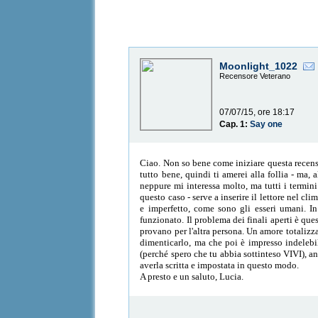
Moonlight_1022
Recensore Veterano
07/07/15, ore 18:17
Cap. 1:
Say one
Ciao. Non so bene come iniziare questa recensio
tutto bene, quindi ti amerei alla follia - ma, 
neppure mi interessa molto, ma tutti i termini 
questo caso - serve a inserire il lettore nel cl
e imperfetto, come sono gli esseri umani. In
funzionato. Il problema dei finali aperti è que
provano per l'altra persona. Un amore totalizzan
dimenticarlo, ma che poi è impresso indelebil
(perché spero che tu abbia sottinteso VIVI), a
averla scritta e impostata in questo modo.
A presto e un saluto, Lucia.