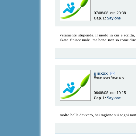
07/08/08, ore 20:38
Cap. 1:
Say one
veramente stupenda. il modo in cui è scritta,
skate..finisce male...ma bene..non so come dire
giuxxx
Recensore Veterano
06/08/08, ore 19:15
Cap. 1:
Say one
molto bella davvero, hai ragione sui sogni non 