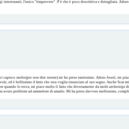
ggi interessanti, l'unico "rimprovero" :P è che è poco descrittiva e dettagliata. Ado
ci capisco molto(per non dire niente) mi ha preso tantissimo. Adoro Jowel, mi piac
avole, ed è bellissimo il fatto che non voglia rinunciare al suo sogno. Anche Scar m
more quando lo trova, mi piace molto il fatto che diversamente da molti archeotipi d
ia avuto problemi ad ammettere di amarlo. Mi ha preso davvero moltissimo, compli