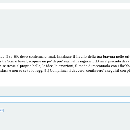
 ff su HP, devo confermare, anzi, innalzare il livello della tua bravura nelle ori
 tra Scar e Jowel, scoprire un po' di piu' sugli altri ragazzi... :D mi e' piaciuta dav
n se stessa e' proprio bella, le idee, le emozioni, il modo di raccontarla con i flashb
slash e non so se tu lo leggi!! :) Complimenti davvero, continuero' a seguirti con pi