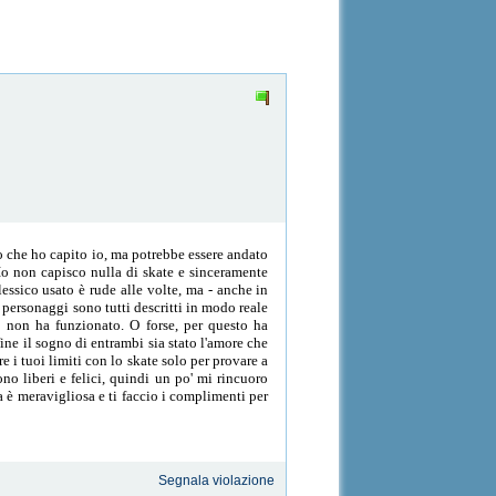
lo che ho capito io, ma potrebbe essere andato
. Io non capisco nulla di skate e sinceramente
lessico usato è rude alle volte, ma - anche in
I personaggi sono tutti descritti in modo reale
to non ha funzionato. O forse, per questo ha
ine il sogno di entrambi sia stato l'amore che
e i tuoi limiti con lo skate solo per provare a
no liberi e felici, quindi un po' mi rincuoro
a è meravigliosa e ti faccio i complimenti per
Segnala violazione