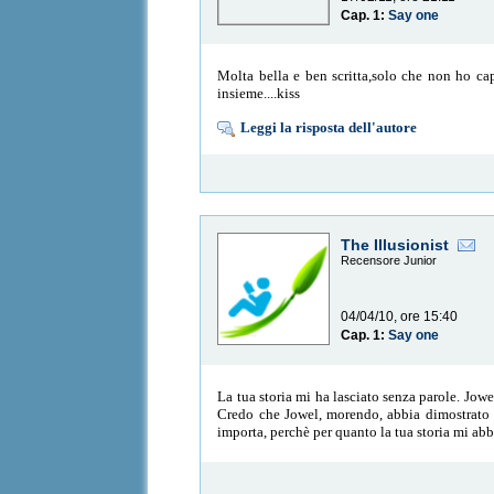
Cap. 1:
Say one
Molta bella e ben scritta,solo che non ho capi
insieme....kiss
Leggi la risposta dell'autore
The Illusionist
Recensore Junior
04/04/10, ore 15:40
Cap. 1:
Say one
La tua storia mi ha lasciato senza parole. Jow
Credo che Jowel, morendo, abbia dimostrato ch
importa, perchè per quanto la tua storia mi abbi