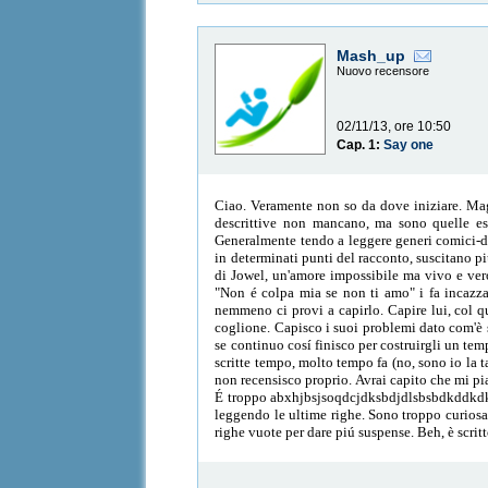
Mash_up
Nuovo recensore
02/11/13, ore 10:50
Cap. 1:
Say one
Ciao. Veramente non so da dove iniziare. Magari
descrittive non mancano, ma sono quelle esse
Generalmente tendo a leggere generi comici-de
in determinati punti del racconto, suscitano pi
di Jowel, un'amore impossibile ma vivo e vero
"Non é colpa mia se non ti amo" i fa incazzare
nemmeno ci provi a capirlo. Capire lui, col 
coglione. Capisco i suoi problemi dato com'è s
se continuo cosí finisco per costruirgli un tem
scritte tempo, molto tempo fa (no, sono io la ta
non recensisco proprio. Avrai capito che mi pia
É troppo abxhjbsjsoqdcjdksbdjdlsbsbdkddkdkbd
leggendo le ultime righe. Sono troppo curiosa 
righe vuote per dare piú suspense. Beh, è scri