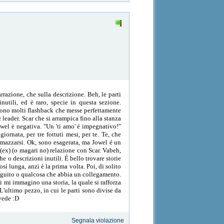
rrazione, che sulla descrizione. Beh, le parti
utili, ed è raro, specie in questa sezione.
sono molti flashback che messe perfettamente
leader. Scar che si arrampica fino alla stanza
owel è negativa. "Un 'ti amo' é impegnativo!"
iornata, per tre fottuti mesi, per te. Te, che
mmazzarsi. Ok, sono esagerata, ma Jowel é un
(ex) (o magari no) relazione con Scar. Vabeh,
e o descrizioni inutili. É bello trovare storie
sí lunga, anzi è la prima volta. Poi, di solito
 seguito o qualcosa che abbia un collegamento.
mi immagino una storia, la quale si rafforza
L'ultimo pezzo, in cui le parti sono divise da
 vede :D
Segnala violazione