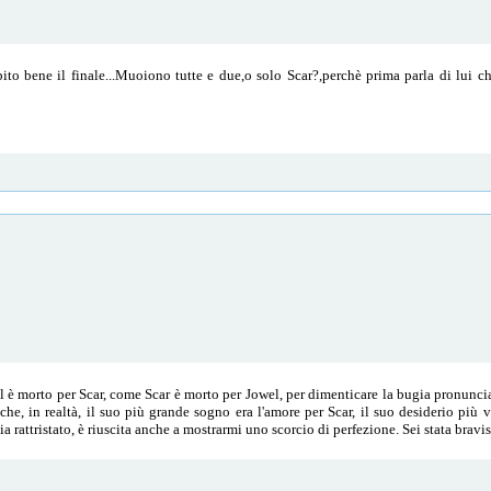
to bene il finale...Muoiono tutte e due,o solo Scar?,perchè prima parla di lui che
el è morto per Scar, come Scar è morto per Jowel, per dimenticare la bugia pronunc
e, in realtà, il suo più grande sogno era l'amore per Scar, il suo desiderio più
a rattristato, è riuscita anche a mostrarmi uno scorcio di perfezione. Sei stata bravi