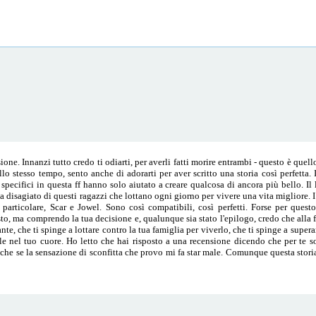
ne. Innanzi tutto credo ti odiarti, per averli fatti morire entrambi - questo è quel
allo stesso tempo, sento anche di adorarti per aver scritto una storia così perfetta
specifici in questa ff hanno solo aiutato a creare qualcosa di ancora più bello. Il 
ima disagiato di questi ragazzi che lottano ogni giorno per vivere una vita migliore. 
 particolare, Scar e Jowel. Sono così compatibili, così perfetti. Forse per ques
sto, ma comprendo la tua decisione e, qualunque sia stato l'epilogo, credo che alla f
te, che ti spinge a lottare contro la tua famiglia per viverlo, che ti spinge a superar
e nel tuo cuore. Ho letto che hai risposto a una recensione dicendo che per te so
nche se la sensazione di sconfitta che provo mi fa star male. Comunque questa stori