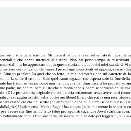
 sullo stile della scrittura. Mi piace il fatto che ti sei soffermata di piû sulla na
nziali e che danno intensitá alla storia. Non hai perso tempo in descrizioni in
menziali, ma ho apprezzato di piú questa storia che quelle dei miei standard. Vi 
ú ineresse coinvolgendo chi legge. I personaggi sono rivali ed opposti, specie i due 
. Almeno per Scar. Da quel che ho letto, la mia interpretazione sul carettere di J
, mi fa salire il crimine. Scar, quel santo ragazzo che aspetta solo la fine della g
quale hai trascorso tempo come amante. Lui, che per dimenticarti ha provato ad a
uo padre, ma non mi pare giusto che si faccia condizionare se parliamo dellla sua 
pio xD La prima storia originale che mi piaccia seriamente, senza avere tratti comich
rda che si aggira nel sito nelle poche ore libere) É raro che scriva una recensione co
ce un casino ció che hai scritto (un altro modo per dire: ci terrei se continuassi il
kdjeke) Un'altra cosa. Meth e Rage. Una coppia (nella mia mente lo sono) su cui 
pee vedere che fine hanno fatto i due protagonisti (sí, anche Jowel) Un'altra cosa. 
tto fottutamente bene. Devo smetterla, chissá che noia ho dato per leggere o_o Ci si