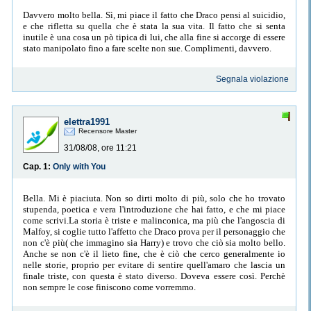
Davvero molto bella. Sì, mi piace il fatto che Draco pensi al suicidio,
e che rifletta su quella che è stata la sua vita. Il fatto che si senta
inutile è una cosa un pò tipica di lui, che alla fine si accorge di essere
stato manipolato fino a fare scelte non sue. Complimenti, davvero.
Segnala violazione
elettra1991
Recensore Master
31/08/08, ore 11:21
Cap. 1:
Only with You
Bella. Mi è piaciuta. Non so dirti molto di più, solo che ho trovato
stupenda, poetica e vera l'introduzione che hai fatto, e che mi piace
come scrivi.La storia è triste e malinconica, ma più che l'angoscia di
Malfoy, si coglie tutto l'affetto che Draco prova per il personaggio che
non c'è più( che immagino sia Harry) e trovo che ciò sia molto bello.
Anche se non c'è il lieto fine, che è ciò che cerco generalmente io
nelle storie, proprio per evitare di sentire quell'amaro che lascia un
finale triste, con questa è stato diverso. Doveva essere così. Perchè
non sempre le cose finiscono come vorremmo.