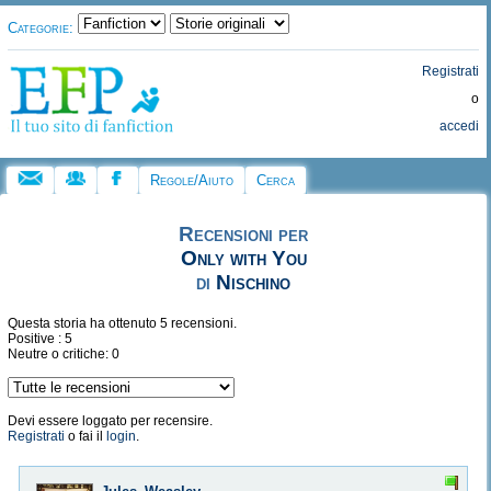
Categorie:
Registrati
o
accedi
Regole/Aiuto
Cerca
Recensioni per
Only with You
di
Nischino
Questa storia ha ottenuto 5 recensioni.
Positive : 5
Neutre o critiche: 0
Devi essere loggato per recensire.
Registrati
o fai il
login
.