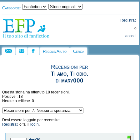
Categorie:
Registrati
o
accedi
Regole/Aiuto
Cerca
Recensioni per
Ti amo, Ti odio.
di
mary000
Questa storia ha ottenuto 18 recensioni.
Positive : 18
Neutre o critiche: 0
Devi essere loggato per recensire.
Registrati
o fai il
login
.