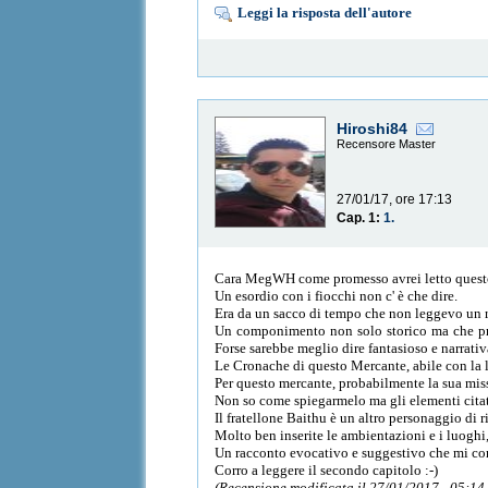
Leggi la risposta dell'autore
Hiroshi84
Recensore Master
27/01/17, ore 17:13
Cap. 1:
1.
Cara MegWH come promesso avrei letto questo ul
Un esordio con i fiocchi non c' è che dire.
Era da un sacco di tempo che non leggevo un ra
Un componimento non solo storico ma che prese
Forse sarebbe meglio dire fantasioso e narrati
Le Cronache di questo Mercante, abile con la li
Per questo mercante, probabilmente la sua miss
Non so come spiegarmelo ma gli elementi citati 
Il fratellone Baithu è un altro personaggio di 
Molto ben inserite le ambientazioni e i luoghi, 
Un racconto evocativo e suggestivo che mi conv
Corro a leggere il secondo capitolo :-)
(Recensione modificata il 27/01/2017 - 05:14