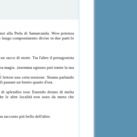
nanzi alla Perla di Samarcanda. Wow potenza
esto lungo componimento diviso in due parti lo
n sacco di storie. Tra l'altro il protagonista
e una magia...insomma ognuno può trarne la sua
.
el lettore una certa tensione. Stiamo parlando
i passare un brutto quarto d'ora.
a di splendito tour. Essendo dotato di molta
he le altre località non sono da meno che
un racconto più bello dell'altro.