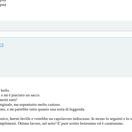
 pm)
 bello.
, e mi è piaciuto un sacco.
riti tutti!
iginale, ma soprattutto molto curioso.
rrato, e mi parrebbe tutto quanto una sorta di leggenda.
orico, faresti faville e verrebbe un capolavoro indiscusso. Io stesso lo seguirei e lo s
plimenti. Ottimo lavoro, sul serio! E' pure scritto benissimo ed è curatissimo.