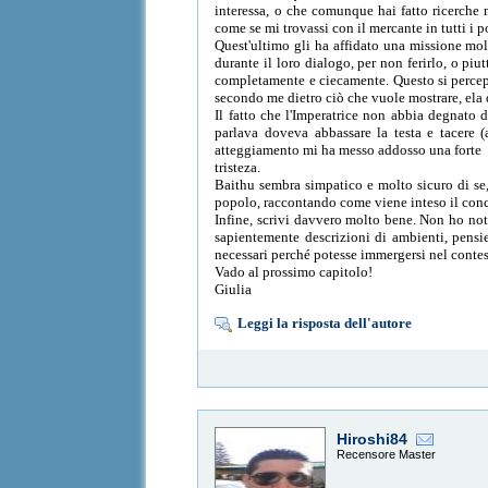
interessa, o che comunque hai fatto ricerche 
come se mi trovassi con il mercante in tutti i 
Quest'ultimo gli ha affidato una missione molt
durante il loro dialogo, per non ferirlo, o piu
completamente e ciecamente. Questo si percepis
secondo me dietro ciò che vuole mostrare, ela 
Il fatto che l'Imperatrice non abbia degnato
parlava doveva abbassare la testa e tacere 
atteggiamento mi ha messo addosso una forte
tristeza.
Baithu sembra simpatico e molto sicuro di se, o
popolo, raccontando come viene inteso il conce
Infine, scrivi davvero molto bene. Non ho nota
sapientemente descrizioni di ambienti, pensie
necessari perché potesse immergersi nel contes
Vado al prossimo capitolo!
Giulia
Leggi la risposta dell'autore
Hiroshi84
Recensore Master