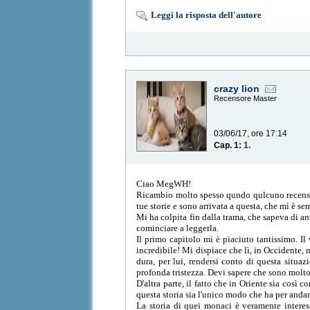
Leggi la risposta dell'autore
crazy lion
Recensore Master
03/06/17, ore 17:14
Cap. 1:
1.
Ciao MegWH!
Ricambio molto spesso qundo qulcuno recensisc
tue storie e sono arrivata a questa, che mi è se
Mi ha colpita fin dalla trama, che sapeva di an
cominciare a leggerla.
Il primo capitolo mi è piaciuto tantissimo. Il
incredibile! Mi dispiace che lì, in Occidente,
dura, per lui, rendersi conto di questa situa
profonda tristezza. Devi sapere che sono molto
D'altra parte, il fatto che in Oriente sia così 
questa storia sia l'unico modo che ha per andar
La storia di quei monaci è veramente interess