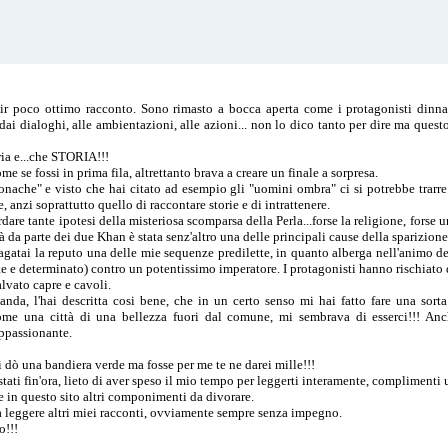
 dir poco ottimo racconto. Sono rimasto a bocca aperta come i protagonisti din
o, dai dialoghi, alle ambientazioni, alle azioni... non lo dico tanto per dire ma qu
ria e...che STORIA!!!
e se fossi in prima fila, altrettanto brava a creare un finale a sorpresa.
onache" e visto che hai citato ad esempio gli "uomini ombra" ci si potrebbe trarre u
, anzi soprattutto quello di raccontare storie e di intrattenere.
dare tante ipotesi della misteriosa scomparsa della Perla...forse la religione, fors
 da parte dei due Khan è stata senz'altro una delle principali cause della sparizione
iagatai la reputo una delle mie sequenze predilette, in quanto alberga nell'animo d
e e determinato) contro un potentissimo imperatore. I protagonisti hanno rischiato d
lvato capre e cavoli.
nda, l'hai descritta cosi bene, che in un certo senso mi hai fatto fare una sort
e una città di una bellezza fuori dal comune, mi sembrava di esserci!!! Anc
appassionante.
i dò una bandiera verde ma fosse per me te ne darei mille!!!
stati fin'ora, lieto di aver speso il mio tempo per leggerti interamente, complimenti 
 in questo sito altri componimenti da divorare.
a leggere altri miei racconti, ovviamente sempre senza impegno.
o!!!