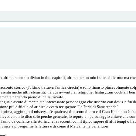
timo racconto diviso in due capitoli, ultimo per un mio indice di lettura ma che ris
cconto storico (l'ultimo trattava l'antica Grecia) e sono rimasto piacevolmente col
nta anche altri elementi, tra cui avventura, religione, fantasy...un cocktail ben
vamente parlando pieno di belle trovate.
ngua e astuto di mente, un interessante personaggio che inserito con dovizia fin dal
ione più difficile ed atipica ovvero recuperare "La Perla di Samarcanda".
prima, aggiungo il mistery...c'è qualcosa di oscuro dietro e il Gran Khan non è che s
rilievo, e non lo dico solo perchè generale, lo reputo un personaggio chiave che cont
fanno da collante alla storia che la racconti con il tipico sapore di altri tempi o fiab
ince a proseguirne la lettura e di come il Mercante ne verrà fuori.
 pm)