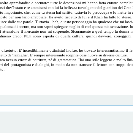
molto approfondite e accurate: tutte le descrizioni mi hanno fatta entrare comple
posti dov'è stato e se ammirassi con lui la bellezza travolgente del giardino del Gran
o importante, che, come tu stessa hai scritto, tuttavia lo preoccupa e lo mette in 
ttosto per non farlo arrabbiare. Ha avuto rispetto di lui e il Khan ha fatto lo stesso
ce dalle sue parole. Tuttavia... beh, questo personaggio ha qualcosa che mi lascia
qualcosa di oscuro, ma non saprei spiegare meglio di così questa mia sensazione. In
 di attenzione il mercante non mi sorprende. Sicuramente a quel tempo la donna 
(almeno credo. NOn sono esperta di quella cultura, quindi davvero, correggimi 
ltretutto. E' incredibilmente ottimista! Inoltre, ho trovato interessantissimo il fa
tto di "famiglia". E' sempre interessante scoprire cose nuove su diverse culture.
to nessun errore di battitura, né di grammatica. Hai uno stile leggero e molto flu
ri del protagonista e dialoghi, in modo da non stancare il lettore con troppi det
to.