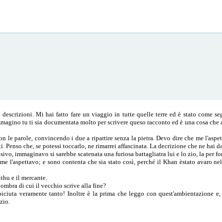
descrizioni. Mi hai fatto fare un viaggio in tutte quelle terre ed è stato come se
mmagino tu ti sia documentata molto per scrivere queso racconto ed è una cosa che
on le parole, convincendo i due a ripartire senza la pietra. Devo dire che me l'aspe
. Penso che, se potessi toccarlo, ne rimarrei affascinata. La decrizione che ne hai d
o, immaginavo si sarebbe scatenata una furiosa battagliatra lui e lo zio, la per for
me l'aspettavo; e sono contenta che sia stato così, perché il Khan èstato avaro nel
ithu e il mercante.
mbra di cui il vecchio scrive alla fine?
 piciuta veramente tanto! Inoltre è la prima che leggo con quest'ambientazione e
izio.