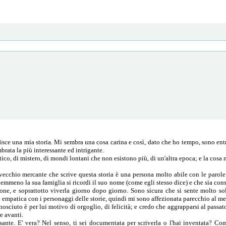
e una mia storia. Mi sembra una cosa carina e così, dato che ho tempo, sono entra
mbrata la più interessante ed intrigante.
tico, di mistero, di mondi lontani che non esistono più, di un'altra epoca; e la cosa
 vecchio mercante che scrive questa storia è una persona molto abile con le parole
 nemmeno la sua famiglia si ricordi il suo nome (come egli stesso dice) e che sia co
zione, e soprattotto viverla giorno dopo giorno. Sono sicura che si sente molto s
 empatica con i personaggi delle storie, quindi mi sono affezionata parecchio al mer
conosciuto è per lui motivo di orgoglio, di felicità; e credo che aggrapparsi al passat
e avanti.
ante. E' vera? Nel senso, ti sei documentata per scriverla o l'hai inventata? Com