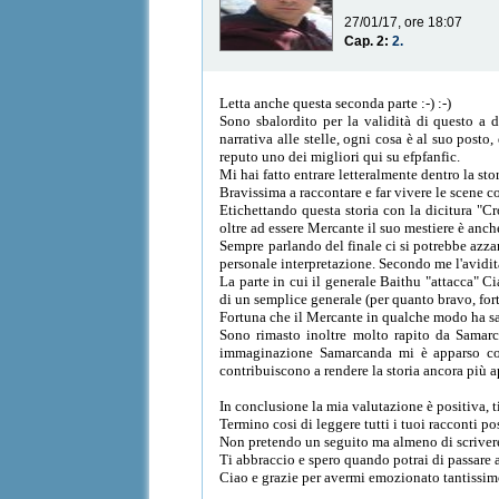
27/01/17, ore 18:07
Cap. 2:
2.
Letta anche questa seconda parte :-) :-)
Sono sbalordito per la validità di questo a
narrativa alle stelle, ogni cosa è al suo post
reputo uno dei migliori qui su efpfanfic.
Mi hai fatto entrare letteralmente dentro la sto
Bravissima a raccontare e far vivere le scene com
Etichettando questa storia con la dicitura "Cr
oltre ad essere Mercante il suo mestiere è anche
Sempre parlando del finale ci si potrebbe azzar
personale interpretazione. Secondo me l'avidità
La parte in cui il generale Baithu "attacca" C
di un semplice generale (per quanto bravo, fort
Fortuna che il Mercante in qualche modo ha sa
Sono rimasto inoltre molto rapito da Samarca
immaginazione Samarcanda mi è apparso com
contribuiscono a rendere la storia ancora più 
In conclusione la mia valutazione è positiva, t
Termino cosi di leggere tutti i tuoi racconti po
Non pretendo un seguito ma almeno di scrivere
Ti abbraccio e spero quando potrai di passare 
Ciao e grazie per avermi emozionato tantissim