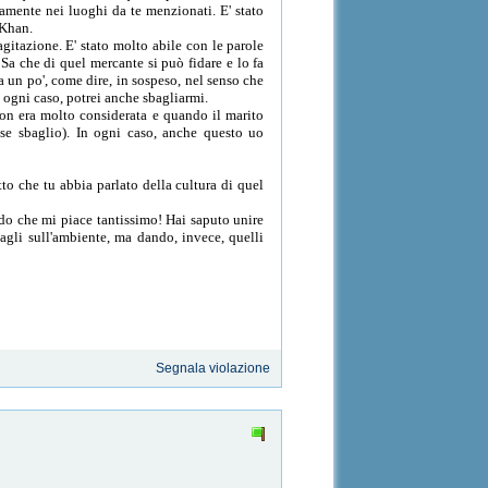
tamente nei luoghi da te menzionati. E' stato
 Khan.
agitazione. E' stato molto abile con le parole
. Sa che di quel mercante si può fidare e lo fa
 un po', come dire, in sospeso, nel senso che
 ogni caso, potrei anche sbagliarmi.
non era molto considerata e quando il marito
se sbaglio). In ogni caso, anche questo uo
tto che tu abbia parlato della cultura di quel
ido che mi piace tantissimo! Hai saputo unire
tagli sull'ambiente, ma dando, invece, quelli
Segnala violazione