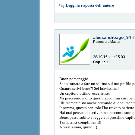
Leggi la risposta dell'autore
alessandroago_94
Recensore Master
28/10/16, ore 15:03
Cap. 1:
1.
Buon pomeriggio.
Sono tornato a fare un saltino sul tuo profilo p
Quanto scrivi bene?! Sei bravissima!
Un capitolo ottimo, eccellente.
Mi piacciono molto questi raccontini così ben c
Ultimamente sto anche cercando di documentarmi
Insomma, questo capitolo l'ho trovato perfetto 
Hai mai pensato di scrivere un racconto storico
Bene, passo subito a leggere il prossimo capit
Tanti, tanti complimenti!!
A prestissimo, quindi :)