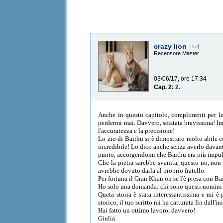
crazy lion
Recensore Master
03/06/17, ore 17:34
Cap. 2:
2.
Anche in questo capitolo, complimenti per le 
perdermi mai. Davvero, seistata bravissima! I
l'accuratezza e la precisione!
Lo zio di Baithu si è dimostrato molto abile c
incredibile! Lo dico anche senza averlo davanti
punto, accorgendomi che Baithu era più impulsiv
Che la pietra sarebbe svanita, questo no, non 
avrebbe dovuto darla al proprio fratello.
Per fortuna il Gran Khan on se l'è presa con Ba
Ho solo una domanda: chi sono questi uomini o
Queta storia è stata interessantissima e mi è
storico, il tuo scritto mi ha catturata fin dall'in
Hai fatto un ottimo lavoro, davvero!
Giulia