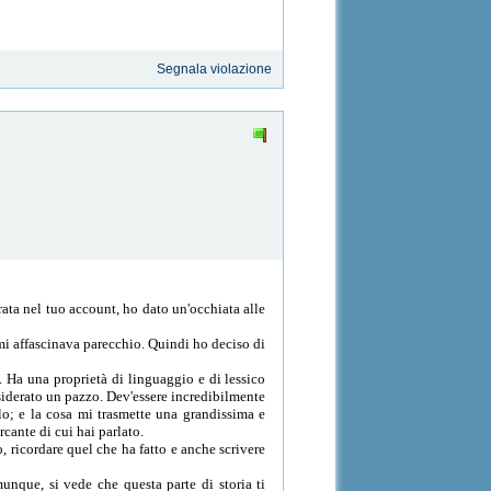
Segnala violazione
ta nel tuo account, ho dato un'occhiata alle
 mi affascinava parecchio. Quindi ho deciso di
. Ha una proprietà di linguaggio e di lessico
nsiderato un pazzo. Dev'essere incredibilmente
olo; e la cosa mi trasmette una grandissima e
cante di cui hai parlato.
o, ricordare quel che ha fatto e anche scrivere
unque, si vede che questa parte di storia ti