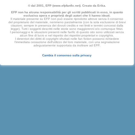
© dal 2001, EFP (www.efpfanfic.net). Creato da Erika.
EFP non ha alcuna responsabilità per gli scritti pubblicati in esso, in quanto
esclusiva opera e proprietà degli autori che li hanno ideati.
Il materiale presente su EFP non può essere riprodotto altrove senza il consenso
del proprietario del materiale, nemmeno parzialmente (con la sola esclusione di brevi
citazioni, sempre in presenza dei dovuti credits e nei limiti e termini concessi dalla
legge). Tutti i soggetti descritti nelle storie sono maggiorenni e/o comunque fittizi.
I personaggi e le situazioni presenti nelle fanfic di questo sito sono utilizzati senza
alcun fine di lucro e nel rispetto dei rispettivi proprietari e copyrights.
I detentori dei diritti di copyright sfruttati nelle fan fiction possono richiedere
l'immediata cessazione dell'utilizzo del loro materiale, con una segnalazione
adeguatamente supportata da inoltrare ad EFP.
Cambia il consenso sulla privacy