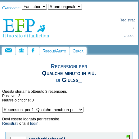
Categorie:
Registrati
o
accedi
Regole/Aiuto
Cerca
Recensioni per
Qualche minuto in più.
di
Giulss_
Questa storia ha ottenuto 3 recensioni.
Positive : 3
Neutre o critiche: 0
Devi essere loggato per recensire.
Registrati
o fai il
login
.