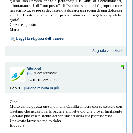
guarda sarei pronta anche a perdonargli 10 anni di avvicinamenti,
allontanamenti, di “non posso”, di “sarebbe stato bello” proprio come
hai scritto tu, se poi si degnassero a donarci una scena di una dolcezza
simile! Continua a scrivere perchè almeno ci regalerai qualche
gioia!!!
Grazie e a presto
Marta
Leggi la risposta dell'autore
Segnala violazione
Woland
Nuovo recensore
17/10/16, ore 21:30
Cap. 1:
Qualche minuto in più.
Ciao
Molto carina questa one shot.. una Camilla sincera con se stessa e con
Gaetano che accantona la paura e ammette ciò che prova, finalmente
Gaetano può essere sicuro dei sentimenti della sua professoressa.
Una storia breve ma molto dolce.
Brava :-)