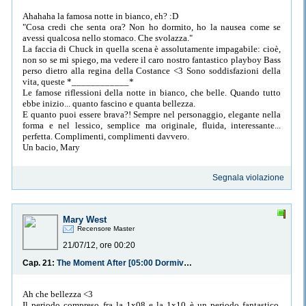
Ahahaha la famosa notte in bianco, eh? :D
"Cosa credi che senta ora? Non ho dormito, ho la nausea come se
avessi qualcosa nello stomaco. Che svolazza."
La faccia di Chuck in quella scena è assolutamente impagabile: cioè,
non so se mi spiego, ma vedere il caro nostro fantastico playboy Bass
perso dietro alla regina della Costance <3 Sono soddisfazioni della
vita, queste *____________*
Le famose riflessioni della notte in bianco, che belle. Quando tutto
ebbe inizio... quanto fascino e quanta bellezza.
E quanto puoi essere brava?! Sempre nel personaggio, elegante nella
forma e nel lessico, semplice ma originale, fluida, interessante...
perfetta. Complimenti, complimenti davvero.
Un bacio, Mary
Segnala violazione
Mary West
Recensore Master
21/07/12, ore 00:20
Cap. 21:
The Moment After [05:00 Dormiveglia]
Ah che bellezza <3
Il periodo compreso fra la 1x08 e la 1x10 è un periodo fantastico,