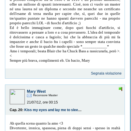
offre un milione di spunti interessanti. Cioè, non ci vuole un master
né una laurea né un diploma e secondo me neanche un certificato
dell'esame di terza media per capire che, sì, quei due in quelle
tre/quattro puntate ne hanno sparati davvero parecchi - ma proprio
proprio parecchi LOL - di fuochi d'artificio ;)
Ed è bello immaginare come, dopo quei fuochi d'artificio, si
ritrovassero a pensare a loro e a cosa provassero. L'idea del temporale
è dolcissima e casca a fagiolo; lui che la abbraccia di più mi fa
impazzire e anche il bacio fra i capelli - sono sempre stata convinta
che fosse un gesto in qualche modo speciale *____________*
Amo i temporali; beata Blair che ha Chuck Bass a rassicurarla, però >.
<
Sempre più brava, complimenti eh. Un bacio, Mary
Segnala violazione
Mary West
Recensore Master
21/07/12, ore 00:15
Cap. 20:
Kiss my eyes and lay me to sleep [22:00 Il riposo dei giusti]
Ah quella scena quanto la amo <3
Divertente, ironica, spassosa, piena di doppi sensi - spesso in realtà