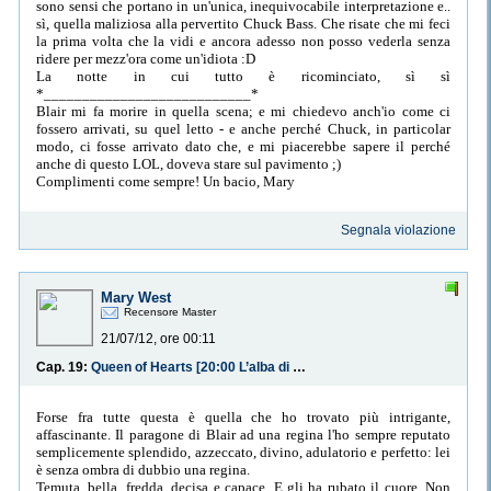
sono sensi che portano in un'unica, inequivocabile interpretazione e..
sì, quella maliziosa alla pervertito Chuck Bass. Che risate che mi feci
la prima volta che la vidi e ancora adesso non posso vederla senza
ridere per mezz'ora come un'idiota :D
La notte in cui tutto è ricominciato, sì sì
*___________________________*
Blair mi fa morire in quella scena; e mi chiedevo anch'io come ci
fossero arrivati, su quel letto - e anche perché Chuck, in particolar
modo, ci fosse arrivato dato che, e mi piacerebbe sapere il perché
anche di questo LOL, doveva stare sul pavimento ;)
Complimenti come sempre! Un bacio, Mary
Segnala violazione
Mary West
Recensore Master
21/07/12, ore 00:11
Cap. 19:
Queen of Hearts [20:00 L’alba di Venere]
Forse fra tutte questa è quella che ho trovato più intrigante,
affascinante. Il paragone di Blair ad una regina l'ho sempre reputato
semplicemente splendido, azzeccato, divino, adulatorio e perfetto: lei
è senza ombra di dubbio una regina.
Temuta, bella, fredda, decisa e capace. E gli ha rubato il cuore. Non