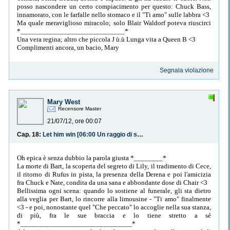
posso nascondere un certo compiacimento per questo: Chuck Bass,
innamorato, con le farfalle nello stomaco e il "Ti amo" sulle labbra <3
Ma quale meraviglioso miracolo; solo Blair Waldorf poteva riuscirci
*_____________________________*
Una vera regina; altro che piccola J ù.ù Lunga vita a Queen B <3
Complimenti ancora, un bacio, Mary
Segnala violazione
Mary West
Recensore Master
21/07/12, ore 00:07
Cap. 18:
Let him win [06:00 Un raggio di sole]
Oh epica è senza dubbio la parola giusta *________*
La morte di Bart, la scoperta del segreto di Lily, il tradimento di Cece,
il ritorno di Rufus in pista, la presenza della Derena e poi l'amicizia
fra Chuck e Nate, condita da una sana e abbondante dose di Chair <3
Bellissima ogni scena: quando lo sostiene al funerale, gli sta dietro
alla veglia per Bart, lo rincorre alla limousine - "Ti amo" finalmente
<3 - e poi, nonostante quel "Che peccato" lo accoglie nella sua stanza,
di più, fra le sue braccia e lo tiene stretto a sé
*_______________________________*