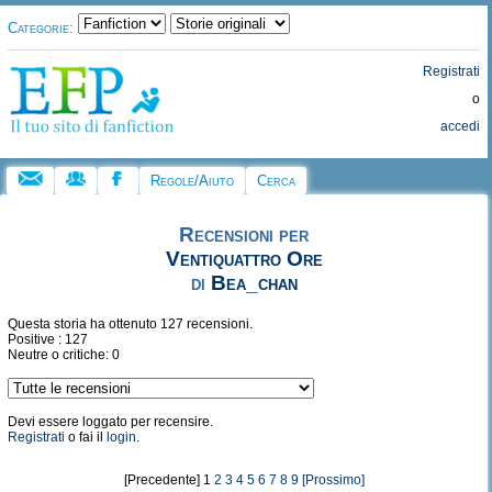
Categorie:
Registrati
o
accedi
Regole/Aiuto
Cerca
Recensioni per
Ventiquattro Ore
di
Bea_chan
Questa storia ha ottenuto 127 recensioni.
Positive : 127
Neutre o critiche: 0
Devi essere loggato per recensire.
Registrati
o fai il
login
.
[Precedente] 1
2
3
4
5
6
7
8
9
[Prossimo]