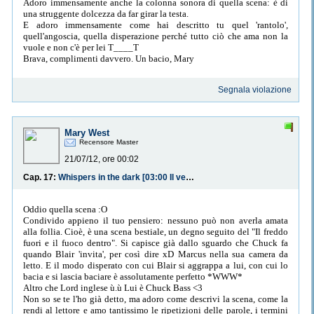
Adoro immensamente anche la colonna sonora di quella scena: è di
una struggente dolcezza da far girar la testa.
E adoro immensamente come hai descritto tu quel 'rantolo',
quell'angoscia, quella disperazione perché tutto ciò che ama non la
vuole e non c'è per lei T____T
Brava, complimenti davvero. Un bacio, Mary
Segnala violazione
Mary West
Recensore Master
21/07/12, ore 00:02
Cap. 17:
Whispers in the dark [03:00 Il ventre della balena]
Oddio quella scena :O
Condivido appieno il tuo pensiero: nessuno può non averla amata
alla follia. Cioè, è una scena bestiale, un degno seguito del "Il freddo
fuori e il fuoco dentro". Si capisce già dallo sguardo che Chuck fa
quando Blair 'invita', per così dire xD Marcus nella sua camera da
letto. E il modo disperato con cui Blair si aggrappa a lui, con cui lo
bacia e si lascia baciare è assolutamente perfetto *WWW*
Altro che Lord inglese ù.ù Lui è Chuck Bass <3
Non so se te l'ho già detto, ma adoro come descrivi la scena, come la
rendi al lettore e amo tantissimo le ripetizioni delle parole, i termini