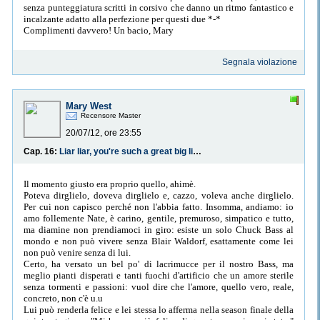
senza punteggiatura scritti in corsivo che danno un ritmo fantastico e
incalzante adatto alla perfezione per questi due *-*
Complimenti davvero! Un bacio, Mary
Segnala violazione
Mary West
Recensore Master
20/07/12, ore 23:55
Cap. 16:
Liar liar, you're such a great big liar [10:00 Il momento giusto]
Il momento giusto era proprio quello, ahimè.
Poteva dirglielo, doveva dirglielo e, cazzo, voleva anche dirglielo.
Per cui non capisco perché non l'abbia fatto. Insomma, andiamo: io
amo follemente Nate, è carino, gentile, premuroso, simpatico e tutto,
ma diamine non prendiamoci in giro: esiste un solo Chuck Bass al
mondo e non può vivere senza Blair Waldorf, esattamente come lei
non può venire senza di lui.
Certo, ha versato un bel po' di lacrimucce per il nostro Bass, ma
meglio pianti disperati e tanti fuochi d'artificio che un amore sterile
senza tormenti e passioni: vuol dire che l'amore, quello vero, reale,
concreto, non c'è u.u
Lui può renderla felice e lei stessa lo afferma nella season finale della