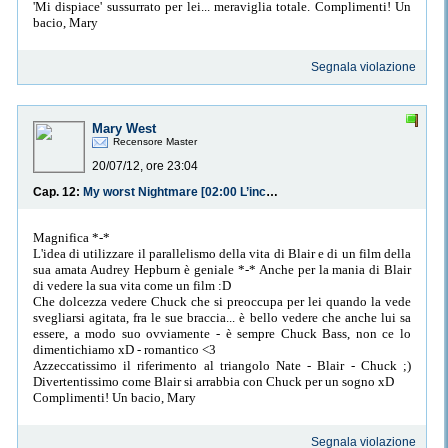
'Mi dispiace' sussurrato per lei... meraviglia totale. Complimenti! Un
bacio, Mary
Segnala violazione
Mary West
Recensore Master
20/07/12, ore 23:04
Cap. 12:
My worst Nightmare [02:00 L’incubo]
Magnifica *-*
L'idea di utilizzare il parallelismo della vita di Blair e di un film della
sua amata Audrey Hepburn è geniale *-* Anche per la mania di Blair
di vedere la sua vita come un film :D
Che dolcezza vedere Chuck che si preoccupa per lei quando la vede
svegliarsi agitata, fra le sue braccia... è bello vedere che anche lui sa
essere, a modo suo ovviamente - è sempre Chuck Bass, non ce lo
dimentichiamo xD - romantico <3
Azzeccatissimo il riferimento al triangolo Nate - Blair - Chuck ;)
Divertentissimo come Blair si arrabbia con Chuck per un sogno xD
Complimenti! Un bacio, Mary
Segnala violazione