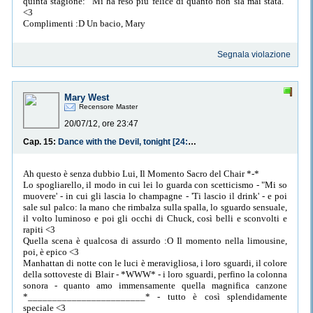
quinta stagione: "Mi ha reso più felice di quanto non sia mai stata."
<3
Complimenti :D Un bacio, Mary
Segnala violazione
Mary West
Recensore Master
20/07/12, ore 23:47
Cap. 15:
Dance with the Devil, tonight [24:00 Oggi non è più oggi…]
Ah questo è senza dubbio Lui, Il Momento Sacro del Chair *-*
Lo spogliarello, il modo in cui lei lo guarda con scetticismo - "Mi so
muovere' - in cui gli lascia lo champagne - 'Ti lascio il drink' - e poi
sale sul palco: la mano che rimbalza sulla spalla, lo sguardo sensuale,
il volto luminoso e poi gli occhi di Chuck, così belli e sconvolti e
rapiti <3
Quella scena è qualcosa di assurdo :O Il momento nella limousine,
poi, è epico <3
Manhattan di notte con le luci è meravigliosa, i loro sguardi, il colore
della sottoveste di Blair - *WWW* - i loro sguardi, perfino la colonna
sonora - quanto amo immensamente quella magnifica canzone
*________________________* - tutto è così splendidamente
speciale <3