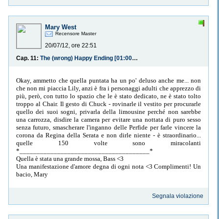
Mary West
Recensore Master
20/07/12, ore 22:51
Cap. 11:
The (wrong) Happy Ending [01:00 Il rintocco del domani]
Okay, ammetto che quella puntata ha un po' deluso anche me... non
che non mi piaccia Lily, anzi è fra i personaggi adulti che apprezzo di
più, però, con tutto lo spazio che le è stato dedicato, ne è stato tolto
troppo al Chair. Il gesto di Chuck - rovinarle il vestito per procurarle
quello dei suoi sogni, privarla della limousine perché non sarebbe
una carrozza, disdire la camera per evitare una nottata di puro sesso
senza futuro, smascherare l'inganno delle Perfide per farle vincere la
corona da Regina della Serata e non dirle niente - è straordinario...
quelle 150 volte sono miracolanti
*______________________________________*
Quella è stata una grande mossa, Bass <3
Una manifestazione d'amore degna di ogni nota <3 Complimenti! Un
bacio, Mary
Segnala violazione