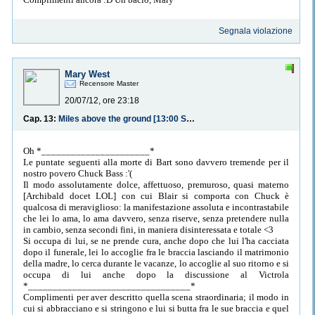
Segnala violazione
Mary West
Recensore Master
20/07/12, ore 23:18
Cap. 13:
Miles above the ground [13:00 Sollevarsi da terra]
Oh *______________________*
Le puntate seguenti alla morte di Bart sono davvero tremende per il
nostro povero Chuck Bass :'(
Il modo assolutamente dolce, affettuoso, premuroso, quasi materno
[Archibald docet LOL] con cui Blair si comporta con Chuck è
qualcosa di meraviglioso: la manifestazione assoluta e incontrastabile
che lei lo ama, lo ama davvero, senza riserve, senza pretendere nulla
in cambio, senza secondi fini, in maniera disinteressata e totale <3
Si occupa di lui, se ne prende cura, anche dopo che lui l'ha cacciata
dopo il funerale, lei lo accoglie fra le braccia lasciando il matrimonio
della madre, lo cerca durante le vacanze, lo accoglie al suo ritorno e si
occupa di lui anche dopo la discussione al Victrola
*_________________________________*
Complimenti per aver descritto quella scena straordinaria; il modo in
cui si abbracciano e si stringono e lui si butta fra le sue braccia e quel