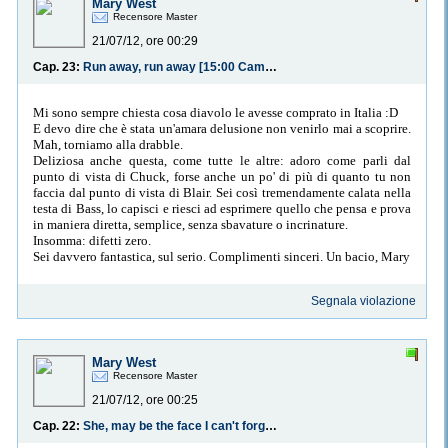
Mary West
Recensore Master
21/07/12, ore 00:29
Cap. 23:
Run away, run away [15:00 Cammino]
Mi sono sempre chiesta cosa diavolo le avesse comprato in Italia :D
E devo dire che è stata un'amara delusione non venirlo mai a scoprire.
Mah, torniamo alla drabble.
Deliziosa anche questa, come tutte le altre: adoro come parli dal
punto di vista di Chuck, forse anche un po' di più di quanto tu non
faccia dal punto di vista di Blair. Sei così tremendamente calata nella
testa di Bass, lo capisci e riesci ad esprimere quello che pensa e prova
in maniera diretta, semplice, senza sbavature o incrinature.
Insomma: difetti zero.
Sei davvero fantastica, sul serio. Complimenti sinceri. Un bacio, Mary
Segnala violazione
Mary West
Recensore Master
21/07/12, ore 00:25
Cap. 22:
She, may be the face I can't forget [14:00 Il profilo del giorno]