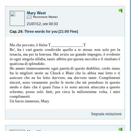
Mary West
Recensore Master
21/07/12, ore 00:33
Cap. 24:
Three words for you [21:00 Fine]
Ma che peccato, è finita T________________T
Be', fra i vari grazie condivido quello a te stessa: non solo per la
tenacia, ma per la bravura. Hai avuto un grande impegno, è evidente
in ogni singola sillaba, tanto affetto per questa raccolta e il risultato è
qualcosa di splendido.
Ho amato immensamente ogni parola di queste drabbles, credo siano
fra le migliori storie su Chuck e Blair che io abbia mai letto e ti
assicuro che ne ho letto davvero, ma davvero tante. Complimenti
sinceri, sono veramente poche le storie che mi prendono in questo
modo e dato che è quasi l'una e io sono ancora attaccata a questo
schermo, posso solo farti, per circa la milionesima volta, i miei
complimenti.
Un bacio immenso, Mary
Segnala violazione