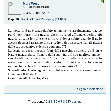
Mary West
Recensore Master
20/07/12, ore 22:42
Cap. 10:
Don’t tell me if I’m dying [09:00 Rimboccarsi le maniche]
La morte di Bart è senza dubbio un momento assolutamente tragico
per Chuck, forse il più tragico che si trova ad affrontare, perfino più
tragico di tutte le volte che si trova a dover subire quando Bart lo
accusa di esser l'assassino di sua madre o di non essere mai all'altezza
delle sue aspettative e del suo cognome T.T
La scena in cui si trascina fuori dalla macchina sorretto da Blair e
Nate è meravigliosa: l'amore della sua vita e il suo migliore amico -
suo fratello - le persone più importanti della sua vita che lo
sostengono nel momento di maggior difficoltà e che lo amano
sempre, in maniera indiscussa e nonostante tutto <3
Straordinario il missing moment, dolce e amaro allo stesso tempo.
Divertente il finale :D
Complimenti! Un bacio, Mary
Segnala violazione
[Precedente] 1
2
3
4
5
6
7
8
9
[Prossimo]