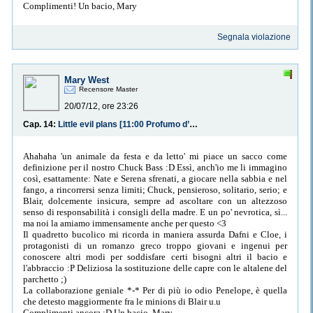
Complimenti! Un bacio, Mary
Segnala violazione
Mary West
Recensore Master
20/07/12, ore 23:26
Cap. 14:
Little evil plans [11:00 Profumo d’erba]
Ahahaha 'un animale da festa e da letto' mi piace un sacco come
definizione per il nostro Chuck Bass :D Essì, anch'io me li immagino
così, esattamente: Nate e Serena sfrenati, a giocare nella sabbia e nel
fango, a rincorrersi senza limiti; Chuck, pensieroso, solitario, serio; e
Blair, dolcemente insicura, sempre ad ascoltare con un altezzoso
senso di responsabilità i consigli della madre. E un po' nevrotica, sì...
ma noi la amiamo immensamente anche per questo <3
Il quadretto bucolico mi ricorda in maniera assurda Dafni e Cloe, i
protagonisti di un romanzo greco troppo giovani e ingenui per
conoscere altri modi per soddisfare certi bisogni altri il bacio e
l'abbraccio :P Deliziosa la sostituzione delle capre con le altalene del
parchetto ;)
La collaborazione geniale *-* Per di più io odio Penelope, è quella
che detesto maggiormente fra le minions di Blair u.u
Complimenti ancora :D Un bacio, Mary