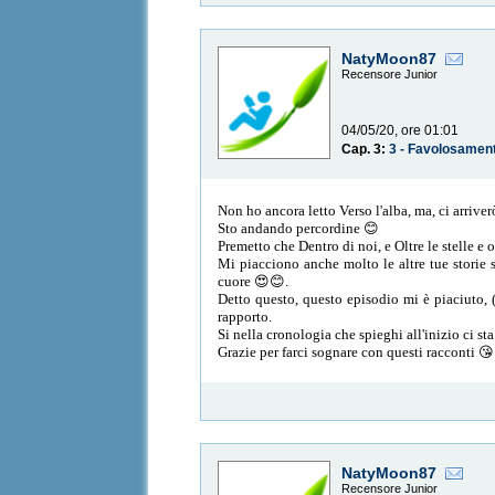
NatyMoon87
Recensore Junior
04/05/20, ore 01:01
Cap. 3:
3 - Favolosamen
Non ho ancora letto Verso l'alba, ma, ci arriver
Sto andando percordine 😊
Premetto che Dentro di noi, e Oltre le stelle e ol
Mi piacciono anche molto le altre tue storie
cuore 😍😊.
Detto questo, questo episodio mi è piaciuto, (
rapporto.
Si nella cronologia che spieghi all'inizio ci st
Grazie per farci sognare con questi racconti 
NatyMoon87
Recensore Junior