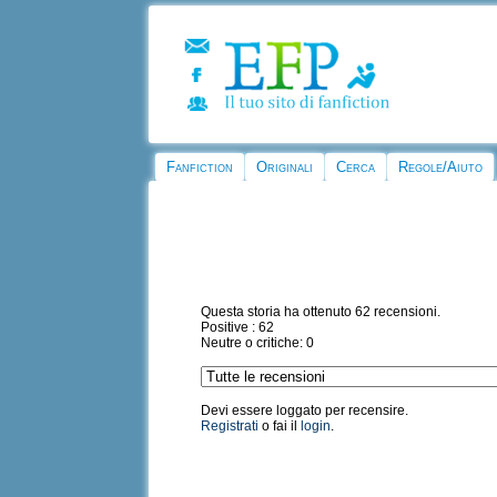
Fanfiction
Originali
Cerca
Regole/Aiuto
Questa storia ha ottenuto 62 recensioni.
Positive : 62
Neutre o critiche: 0
Devi essere loggato per recensire.
Registrati
o fai il
login
.