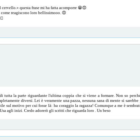
l cervello.» questa frase mi ha fatta acomporre 😁😍
e come reagiscono loro bellissimooo. 😍
🏻
di tutta la parte riguardante l'ultima coppia che si viene a formare. Non so pe
pletamente diversi. Lei è veramente una pazza, nessuna sana di mente si sarebbe 
le sul motivo per cui fosse là: ha coraggio la ragazza! Comunque a me è sembra
sa agli inizi. Credo adorerò gli scritti che riguarda loro . Un beso