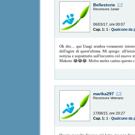
Bellestorie
Recensore Junior
06/03/17, ore 00:07
Cap. 1:
1 - Qualcuno da 
Oh dio.... qui Usagi sembra veramente interes
dell'agire di quest'ultima. Mi spiego: all'ini
notizia e soprattutto sull'incontro col nuovo 
Makoto 😂😂😂. Molto molto carino questo c
marika297
Recensore Veterano
17/08/15, ore 20:27
Cap. 1:
1 - Qualcuno da 