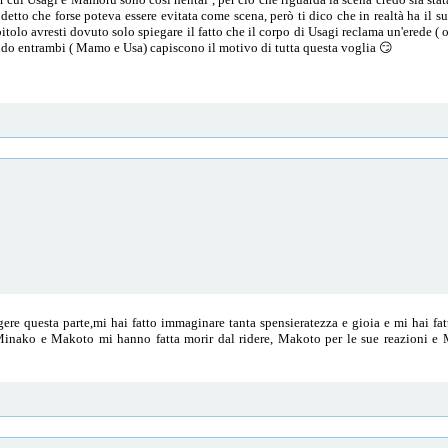
ai detto che forse poteva essere evitata come scena, però ti dico che in realtà ha il
apitolo avresti dovuto solo spiegare il fatto che il corpo di Usagi reclama un'ered
ando entrambi ( Mamo e Usa) capiscono il motivo di tutta questa voglia 😏
e questa parte,mi hai fatto immaginare tanta spensieratezza e gioia e mi hai fat
inako e Makoto mi hanno fatta morir dal ridere, Makoto per le sue reazioni e 