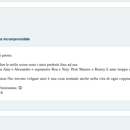
te incomprensibile
ò presto.
tre le stelle scene sono i miei preferiti fino ad ora.
 su Amy e Alexander e sopratutto Rea e Yury. Però Marzio e Bunny li amo troppo 
non l'ho trovato volgare anzi è una cosa normale anche nella vita di ogni coppia). 
a benissimo. 😊
☺️