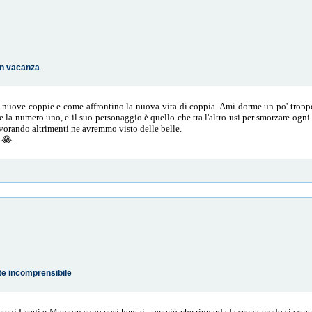
 in vacanza
 nuove coppie e come affrontino la nuova vita di coppia. Ami dorme un po' troppo 
 la numero uno, e il suo personaggio è quello che tra l'altro usi per smorzare ogn
vorando altrimenti ne avremmo visto delle belle.
. 😂
te incomprensibile
er cui Usagi e Mamoru sono così hentai , per ciò che riguarda la scena credo sia sta