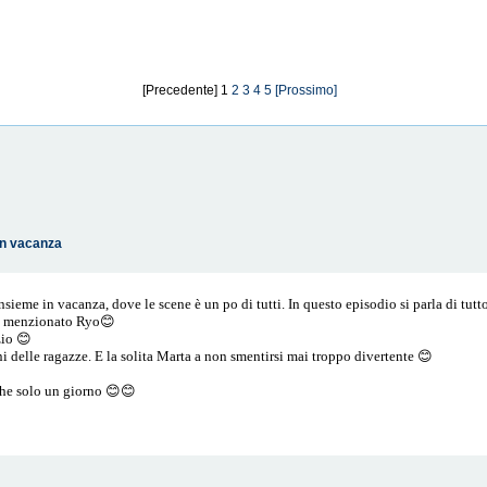
[Precedente] 1
2
3
4
5
[Prossimo]
 in vacanza
sieme in vacanza, dove le scene è un po di tutti. In questo episodio si parla di tutto
ato menzionato Ryo😊
zio 😊
ni delle ragazze. E la solita Marta a non smentirsi mai troppo divertente 😊
che solo un giorno 😊😊