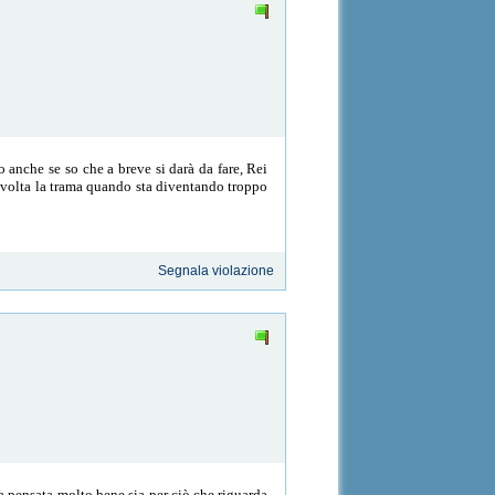
anche se so che a breve si darà da fare, Rei
i volta la trama quando sta diventando troppo
Segnala violazione
ta pensata molto bene sia per ciò che riguarda