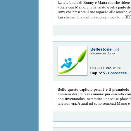
La telefonata di Bunny e Marta che che ridere
«Stare con Mamoru ti ha tarato quella parte de
Amy che presenta il suo ragazzo alle amiche, 
Lui checsembra molto a suo agio con loro 👍🏻👍
Bellestorie
Recensore Junior
06/03/17, ore 16:38
Cap. 5:
5 - Conoscersi
Bello questo capitolo perché è il preambolo 
avessero dei tratti in comune pur essendo com
non inventandosi nemmeno una scusa plausibi
tale non era. A tratti mi sono sembrati Mamo e U