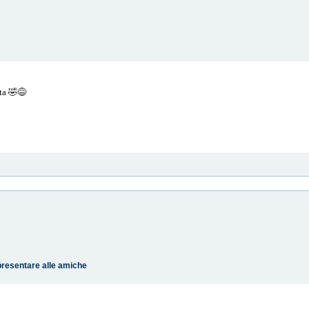
ita 🤣😅
presentare alle amiche