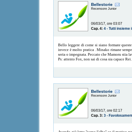
Bellestorie
Recensore Junior
06/03/17, ore 03:07
Cap. 4:
4 - Tutti insieme
Bello leggere di come si siano formate queste
invece è molto pratica . Minako rimane sempre
seria o impegnata. Peccato che Mamoru stia la
Ps: attento Fox, non sai di cosa sia capace Rei
Bellestorie
Recensore Junior
06/03/17, ore 02:17
Cap. 3:
3 - Favolosamen
Avendo già letto "verso l'alba" so il motivo p