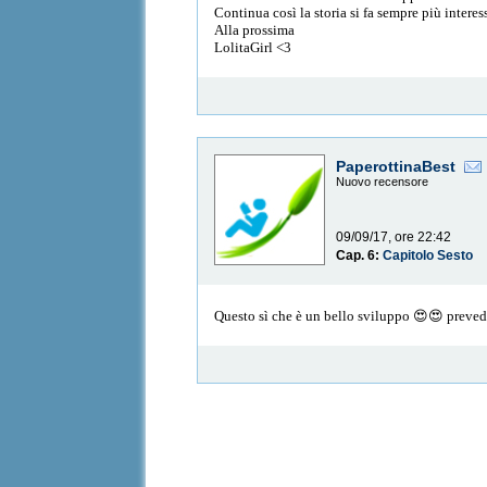
Continua così la storia si fa sempre più interes
Alla prossima
LolitaGirl <3
PaperottinaBest
Nuovo recensore
09/09/17, ore 22:42
Cap. 6:
Capitolo Sesto
Questo sì che è un bello sviluppo 😍😍 preve