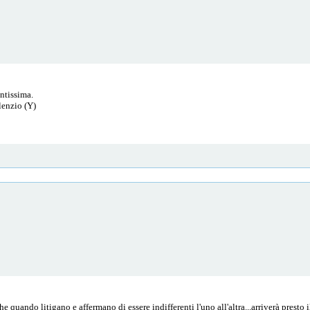
antissima.
ilenzio (Y)
 quando litigano e affermano di essere indifferenti l'uno all'altra...arriverà presto 