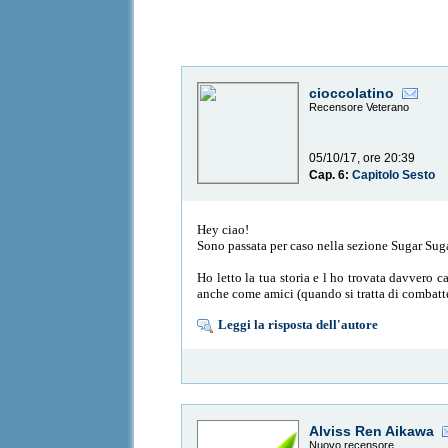
cioccolatino
Recensore Veterano
05/10/17, ore 20:39
Cap. 6:
Capitolo Sesto
Hey ciao!
Sono passata per caso nella sezione Sugar Suga
Ho letto la tua storia e l ho trovata davvero 
anche come amici (quando si tratta di combatte
Leggi la risposta dell'autore
Alviss Ren Aikawa
Nuovo recensore