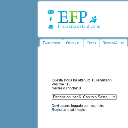
Fanfiction
Originali
Cerca
Regole/Aiuto
Questa storia ha ottenuto 13 recensioni.
Positive : 13
Neutre o critiche: 0
Devi essere loggato per recensire.
Registrati
o fai il
login
.