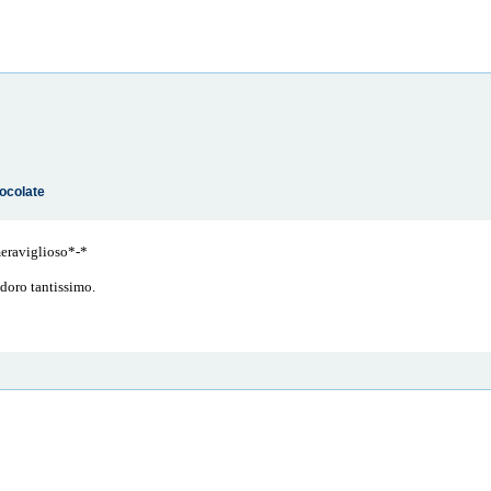
ocolate
meraviglioso*-*
adoro tantissimo.