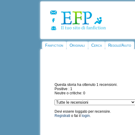
Fanfiction
Originali
Cerca
Regole/Aiuto
Questa storia ha ottenuto 1 recensioni.
Positive : 1
Neutre o critiche: 0
Devi essere loggato per recensire.
Registrati
o fai il
login
.