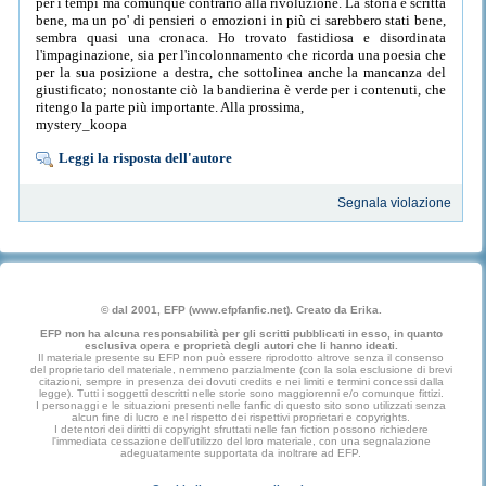
per i tempi ma comunque contrario alla rivoluzione. La storia è scritta
bene, ma un po' di pensieri o emozioni in più ci sarebbero stati bene,
sembra quasi una cronaca. Ho trovato fastidiosa e disordinata
l'impaginazione, sia per l'incolonnamento che ricorda una poesia che
per la sua posizione a destra, che sottolinea anche la mancanza del
giustificato; nonostante ciò la bandierina è verde per i contenuti, che
ritengo la parte più importante. Alla prossima,
mystery_koopa
Leggi la risposta dell'autore
Segnala violazione
© dal 2001, EFP (www.efpfanfic.net). Creato da Erika.
EFP non ha alcuna responsabilità per gli scritti pubblicati in esso, in quanto
esclusiva opera e proprietà degli autori che li hanno ideati.
Il materiale presente su EFP non può essere riprodotto altrove senza il consenso
del proprietario del materiale, nemmeno parzialmente (con la sola esclusione di brevi
citazioni, sempre in presenza dei dovuti credits e nei limiti e termini concessi dalla
legge). Tutti i soggetti descritti nelle storie sono maggiorenni e/o comunque fittizi.
I personaggi e le situazioni presenti nelle fanfic di questo sito sono utilizzati senza
alcun fine di lucro e nel rispetto dei rispettivi proprietari e copyrights.
I detentori dei diritti di copyright sfruttati nelle fan fiction possono richiedere
l'immediata cessazione dell'utilizzo del loro materiale, con una segnalazione
adeguatamente supportata da inoltrare ad EFP.