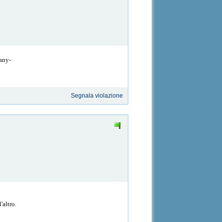
Dany-
Segnala violazione
'altro.