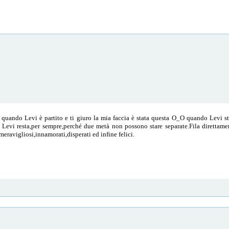
uando Levi è partito e ti giuro la mia faccia è stata questa O_O quando Levi ste
evi resta,per sempre,perché due metà non possono stare separate.Fila direttamente
meravigliosi,innamorati,disperati ed infine felici.
.