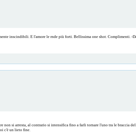
nte inscindibili. E l'amore le rnde più forti. Bellissima one shot. Complimenti. -
on si arresta, al contrario si intensifica fino a farli tornare l'uno tra le braccia dell
i c'è un lieto fine.