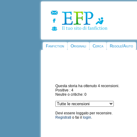
Fanfiction
Originali
Cerca
Regole/Aiuto
Questa storia ha ottenuto 4 recensioni.
Positive : 4
Neutre o critiche: 0
Devi essere loggato per recensire.
Registrati
o fai il
login
.