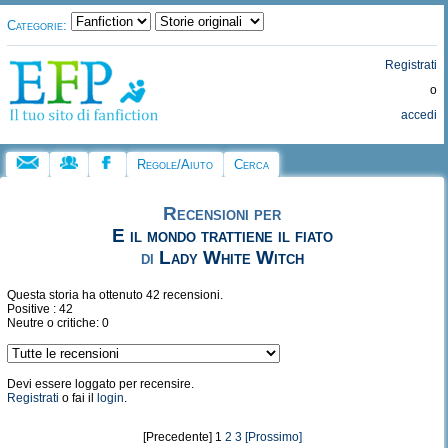
Categorie:
Registrati
o
accedi
Regole/Aiuto
Cerca
Recensioni per
E il mondo trattiene il fiato
di
Lady White Witch
Questa storia ha ottenuto 42 recensioni.
Positive : 42
Neutre o critiche: 0
Devi essere loggato per recensire.
Registrati
o fai il
login
.
[Precedente] 1
2
3
[Prossimo]