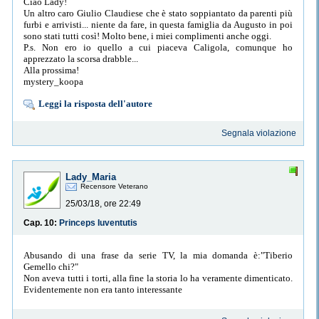
Ciao Lady!
Un altro caro Giulio Claudiese che è stato soppiantato da parenti più
furbi e arrivisti... niente da fare, in questa famiglia da Augusto in poi
sono stati tutti così! Molto bene, i miei complimenti anche oggi.
P.s. Non ero io quello a cui piaceva Caligola, comunque ho
apprezzato la scorsa drabble...
Alla prossima!
mystery_koopa
Leggi la risposta dell'autore
Segnala violazione
Lady_Maria
Recensore Veterano
25/03/18, ore 22:49
Cap. 10:
Princeps Iuventutis
Abusando di una frase da serie TV, la mia domanda è:"Tiberio
Gemello chi?"
Non aveva tutti i torti, alla fine la storia lo ha veramente dimenticato.
Evidentemente non era tanto interessante