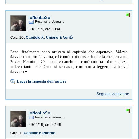
IoNonLoSo
Recensore Veterano
30/11/19, ore 08:46
Cap. 10:
Capitolo X: Unione & Verità
Ecco, finalmente sono arrivata al capitolo che aspettavo. Volevo
davvero scoprire la verità, ed è molto più triste di quella che pensavo.
Povera Hermione 😔 aspettavo anche un confronto tra i due ragazzi,
volevo tanto che Draco si scusasse, continuo a leggere ma brava
davvero ♥️
Leggi la risposta dell'autore
Segnala violazione
IoNonLoSo
Recensore Veterano
29/11/19, ore 22:49
Cap. 1:
Capitolo I: Ritorno