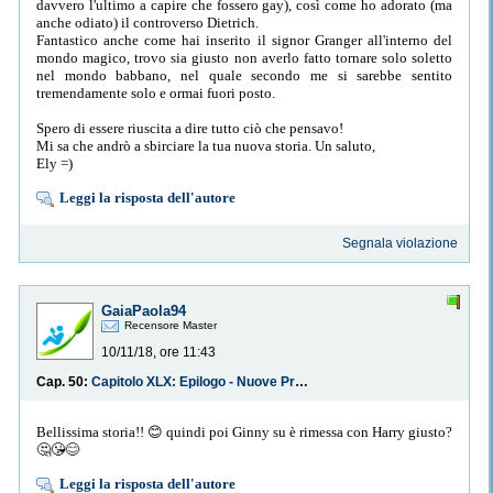
davvero l'ultimo a capire che fossero gay), così come ho adorato (ma
anche odiato) il controverso Dietrich.
Fantastico anche come hai inserito il signor Granger all'interno del
mondo magico, trovo sia giusto non averlo fatto tornare solo soletto
nel mondo babbano, nel quale secondo me si sarebbe sentito
tremendamente solo e ormai fuori posto.
Spero di essere riuscita a dire tutto ciò che pensavo!
Mi sa che andrò a sbirciare la tua nuova storia. Un saluto,
Ely =)
Leggi la risposta dell'autore
Segnala violazione
GaiaPaola94
Recensore Master
10/11/18, ore 11:43
Cap. 50:
Capitolo XLX: Epilogo - Nuove Prospettive
Bellissima storia!! 😊 quindi poi Ginny su è rimessa con Harry giusto?
🤔😘😊
Leggi la risposta dell'autore