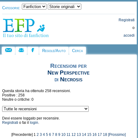
Categorie:
Registrati
o
accedi
Regole/Aiuto
Cerca
Recensioni per
New Perspective
di
Necrosis
Questa storia ha ottenuto 258 recensioni.
Positive : 258
Neutre o critiche: 0
Devi essere loggato per recensire.
Registrati
o fai il
login
.
[Precedente] 1
2
3
4
5
6
7
8
9
10
11
12
13
14
15
16
17
18
[Prossimo]