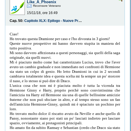
Like_A_Phoenix
Recensore Veterano
15/11/18, ore 16:49
Cap. 50:
Capitolo XLX: Epilogo - Nuove Prospettive
Ciao!
Ho trovato questa Dramione per caso e l'ho divorata in 3 giorni!
Queste nuove prospettive mi hanno davvero stupita in maniera del
tutto positiva.
Mi sono davvero affezionata a questi personaggi, sia quelli della saga
originale, sia quelli nuovi.
Mi è piaciuto molto come hai caratterizzato Lucius, trovo che l'aver
avuto un cambio graduale e non immediato nei confronti di Hermione
sia stato un colpo di genio. Ho letto Dramioni in cui in 2 secondi
cambiava totalmente idea e questa scelta mi fa sempre un po' storcere
il naso, e lo stesso si può dire di Draco.
L'unica cosa che non mi è piaciuta molto è tutta la vicenda tra
Hermione Ginny e Harry, proprio perchè sono convintissima che
l'amicizia tra Harry ed Hermione sia una di quelle bellissime amicizie
fraterne che non può sfociare in altro, e al tempo stesso sono un fan
dell'amicizia Hermione-Ginny, quindi mi è spiaciuto un pochino per
loro.
Ho trovato molto dolce il riscatto avuto da Neville e anche quello di
Pansy, nonostante siano poi stati un po' lasciati indietro per lasciare
spazio, ovviamente, ai protagonisti principali.
Ho amato fin da subito Ramsay e Sebastian (credo che Draco sia stato