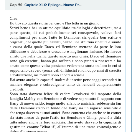
Cap. 50:
Capitolo XLX: Epilogo - Nuove Prospettive
Ciao.
Ho trovato questa storia per caso e l'ho letta in un giorno.
Scrivi bene e hai un ottimo equilibrio tra dialoghi e descrizioni, ma a
parte questo, di cui probabilmente sei consapevole, volevo farti
complimenti per altro. Tutte le Dramione, sia quelle ben scritte e
originali, che quelle più carenti, hanno una struttura ripetuta e simile
a causa della quale Draco ed Hermione mettono da parte le loro
diffidenze e debolezze e crescono e migliorano insieme. Ho invece
amato che nella tua fic questo aspetto non ci sia. Draco ed Hermione
sono già cresciuti, hanno già sofferto e sono pronti a rinascere e ho
amato come questa volta possiamo vedere una storia tra loro in cui si
supportano davvero (senza cali di fiducia) e non dopo anni di crescita
e maturazione, ma mentre sono ancora a scuola.
Hai avuto anche la capacità inoltre di inserire personaggi secondari in
maniera elegante e coinvolgente tanto da renderli completamente
credibili.
Sono stata davvero felice di vedere l'evolversi del rapporto della
famiglia Malfoy con Hermione e di vedere soprattutto il rapporto con
Harry di nuovo saldo, tengo molto alla loro amicizia, sebbene sia fan
delle Dramione credo in fondo che Harry sia un ragazzo sensibile e
che tenga davvero ai suoi amici. Sono contenta che anche se in corner
sia stato messo da parte l'astio tra Hermione e Ginny, perché a dirla
tutta adoro anche la loro amicizia. Hai avuto davvero la capacità di
gestire un enorme "What if", all'interno di una trama coinvolgente e
dolce allo stesso tempo.