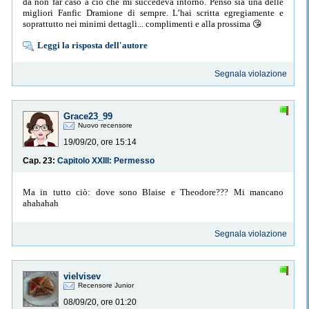
da non far caso a ciò che mi succedeva intorno. Penso sia una delle
migliori Fanfic Dramione di sempre. L’hai scritta egregiamente e
soprattutto nei minimi dettagli... complimenti e alla prossima 😘
Leggi la risposta dell'autore
Segnala violazione
Grace23_99
Nuovo recensore
19/09/20, ore 15:14
Cap. 23:
Capitolo XXIII: Permesso
Ma in tutto ciò: dove sono Blaise e Theodore??? Mi mancano
ahahahah
Segnala violazione
vielvisev
Recensore Junior
08/09/20, ore 01:20