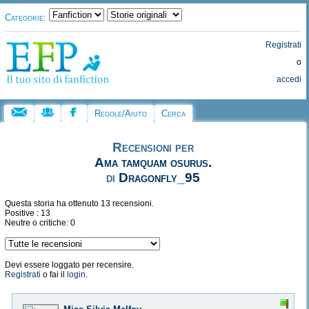
Categorie:
Registrati
o
accedi
Regole/Aiuto
Cerca
Recensioni per
Ama tamquam osurus.
di
Dragonfly_95
Questa storia ha ottenuto 13 recensioni.
Positive : 13
Neutre o critiche: 0
Devi essere loggato per recensire.
Registrati
o fai il
login
.