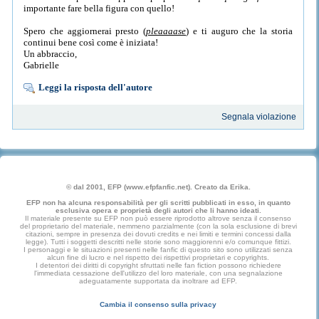
importante fare bella figura con quello!
Spero che aggiornerai presto (
pleaaaase
) e ti auguro che la storia
continui bene così come è iniziata!
Un abbraccio,
Gabrielle
Leggi la risposta dell'autore
Segnala violazione
© dal 2001, EFP (www.efpfanfic.net). Creato da Erika.
EFP non ha alcuna responsabilità per gli scritti pubblicati in esso, in quanto
esclusiva opera e proprietà degli autori che li hanno ideati.
Il materiale presente su EFP non può essere riprodotto altrove senza il consenso
del proprietario del materiale, nemmeno parzialmente (con la sola esclusione di brevi
citazioni, sempre in presenza dei dovuti credits e nei limiti e termini concessi dalla
legge). Tutti i soggetti descritti nelle storie sono maggiorenni e/o comunque fittizi.
I personaggi e le situazioni presenti nelle fanfic di questo sito sono utilizzati senza
alcun fine di lucro e nel rispetto dei rispettivi proprietari e copyrights.
I detentori dei diritti di copyright sfruttati nelle fan fiction possono richiedere
l'immediata cessazione dell'utilizzo del loro materiale, con una segnalazione
adeguatamente supportata da inoltrare ad EFP.
Cambia il consenso sulla privacy