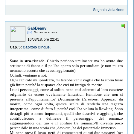
Segnala violazione
GabBeauv
Nuovo recensore
16/03/18, ore 22:41
Cap. 5:
Capitolo Cinque.
Sono in
stra-ritardo.
Chiedo perdono umilmente ma ho avuto due
settimane di fuoco e il pc l'ho aperto solo per studiare (e non mi ero
nemmeno accorta che avessi aggiornato).
Quindi, veniamo a noi.
Ogni capitolo mi ipnotizza, mi farebbe venir voglia che la storia fosse
già finita perché la suspance che crei mi intriga da morire.
I tuoi personaggi, come al solito, sono così aderenti al loro carattere
originario da essere ovviamente fantastici. Hermione che non si
presenta all'appuntamento?
Decisiamente Hermione.
Apprezzo da
morire, come ogni volta, questa scelta di renderla una ragazza
integerrima - come di fatto è, perché così l'ha voluta la Rowling. Sono
dettagli più o meno importanti, quelli che descrivi e aggiungi, che
contribuiscono a delineare il personaggio del romanzo
aggiungendoci del tuo e il confine tra romanzo/ff diventa poco
percepibile in una storia che, davvero, ha del potenziale immenso.
Mi sono presa il lusso, però, di commentarti questi due passaggi (per