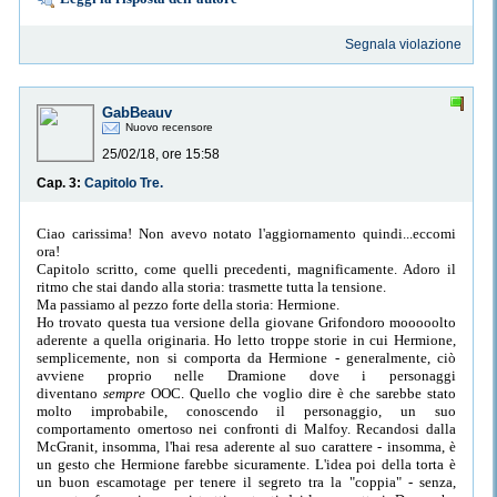
Segnala violazione
GabBeauv
Nuovo recensore
25/02/18, ore 15:58
Cap. 3:
Capitolo Tre.
Ciao carissima! Non avevo notato l'aggiornamento quindi...eccomi
ora!
Capitolo scritto, come quelli precedenti, magnificamente. Adoro il
ritmo che stai dando alla storia: trasmette tutta la tensione.
Ma passiamo al pezzo forte della storia: Hermione.
Ho trovato questa tua versione della giovane Grifondoro mooooolto
aderente a quella originaria. Ho letto troppe storie in cui Hermione,
semplicemente, non si comporta da Hermione - generalmente, ciò
avviene proprio nelle Dramione dove i personaggi
diventano
sempre
OOC. Quello che voglio dire è che sarebbe stato
molto improbabile, conoscendo il personaggio, un suo
comportamento omertoso nei confronti di Malfoy. Recandosi dalla
McGranit, insomma, l'hai resa aderente al suo carattere - insomma, è
un gesto che Hermione farebbe sicuramente. L'idea poi della torta è
un buon escamotage per tenere il segreto tra la "coppia" - senza,