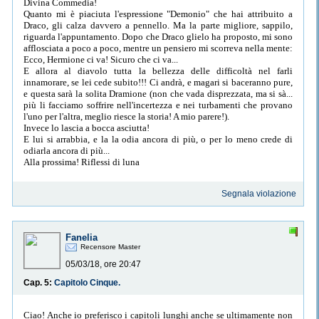
Divina Commedia!
Quanto mi è piaciuta l'espressione "Demonio" che hai attribuito a
Draco, gli calza davvero a pennello. Ma la parte migliore, sappilo,
riguarda l'appuntamento. Dopo che Draco glielo ha proposto, mi sono
afflosciata a poco a poco, mentre un pensiero mi scorreva nella mente:
Ecco, Hermione ci va! Sicuro che ci va...
E allora al diavolo tutta la bellezza delle difficoltà nel farli
innamorare, se lei cede subito!!! Ci andrà, e magari si baceranno pure,
e questa sarà la solita Dramione (non che vada disprezzata, ma si sà...
più li facciamo soffrire nell'incertezza e nei turbamenti che provano
l'uno per l'altra, meglio riesce la storia! A mio parere!).
Invece lo lascia a bocca asciutta!
E lui si arrabbia, e la la odia ancora di più, o per lo meno crede di
odiarla ancora di più...
Alla prossima! Riflessi di luna
Segnala violazione
Fanelia
Recensore Master
05/03/18, ore 20:47
Cap. 5:
Capitolo Cinque.
Ciao! Anche io preferisco i capitoli lunghi anche se ultimamente non