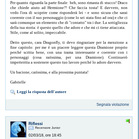
Per quanto riguarda la parte finale: beh, sono rimasta di stucco! Draco
che chiede aiuto ad Hermione?! Che faccia tosta! E davvero, non
vedo l'ora di scoprire come risponderà lei - e sono sicura che sarai
coerente con il suo personaggio (come lo sei stata fino ad ora) e che ci
sarà comunque un elemento che di "contatto" tra i due. La sottigliezza
della tua storia: è questo quello che adoro e che mi ci tiene attaccata.
Stile, come al solito, impeccabile.
Detto questo, cara Dragonfly, ti devo ringraziare per la menzione a
fine capitolo: per me è un piacere leggere questa Dramione proprio
perché scritta bene, con una trama interessante e coerente con i
personaggi (cosa rarissima, per una Dramione). Continuerò
imperterrita a sostenere questo tuo lavoro perché lo adoro davvero.
Un bacione, carissima, e alla prossima puntata!
Gabrielle
Leggi la risposta dell'autore
Segnala violazione
Riflessi
Recensore Junior
02/03/18, ore 18:45