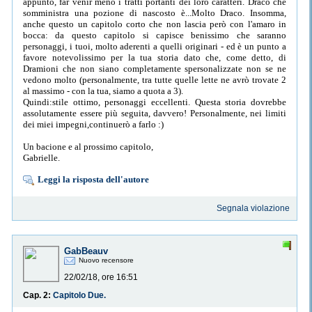
appunto, far venir meno i tratti portanti dei loro caratteri. Draco che
somministra una pozione di nascosto è...Molto Draco. Insomma,
anche questo un capitolo corto che non lascia però con l'amaro in
bocca: da questo capitolo si capisce benissimo che saranno
personaggi, i tuoi, molto aderenti a quelli originari - ed è un punto a
favore notevolissimo per la tua storia dato che, come detto, di
Dramioni che non siano completamente spersonalizzate non se ne
vedono molto (personalmente, tra tutte quelle lette ne avrò trovate 2
al massimo - con la tua, siamo a quota a 3).
Quindi:stile ottimo, personaggi eccellenti. Questa storia dovrebbe
assolutamente essere più seguita, davvero! Personalmente, nei limiti
dei miei impegni,continuerò a farlo :)
Un bacione e al prossimo capitolo,
Gabrielle.
Leggi la risposta dell'autore
Segnala violazione
GabBeauv
Nuovo recensore
22/02/18, ore 16:51
Cap. 2:
Capitolo Due.