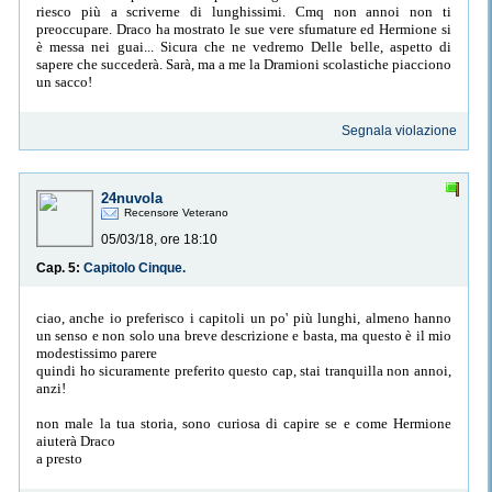
riesco più a scriverne di lunghissimi. Cmq non annoi non ti
preoccupare. Draco ha mostrato le sue vere sfumature ed Hermione si
è messa nei guai... Sicura che ne vedremo Delle belle, aspetto di
sapere che succederà. Sarà, ma a me la Dramioni scolastiche piacciono
un sacco!
Segnala violazione
24nuvola
Recensore Veterano
05/03/18, ore 18:10
Cap. 5:
Capitolo Cinque.
ciao, anche io preferisco i capitoli un po' più lunghi, almeno hanno
un senso e non solo una breve descrizione e basta, ma questo è il mio
modestissimo parere
quindi ho sicuramente preferito questo cap, stai tranquilla non annoi,
anzi!
non male la tua storia, sono curiosa di capire se e come Hermione
aiuterà Draco
a presto