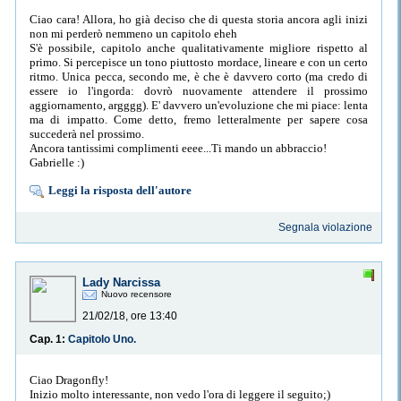
Ciao cara! Allora, ho già deciso che di questa storia ancora agli inizi
non mi perderò nemmeno un capitolo eheh
S'è possibile, capitolo anche qualitativamente migliore rispetto al
primo. Si percepisce un tono piuttosto mordace, lineare e con un certo
ritmo. Unica pecca, secondo me, è che è davvero corto (ma credo di
essere io l'ingorda: dovrò nuovamente attendere il prossimo
aggiornamento, argggg). E' davvero un'evoluzione che mi piace: lenta
ma di impatto. Come detto, fremo letteralmente per sapere cosa
succederà nel prossimo.
Ancora tantissimi complimenti eeee...Ti mando un abbraccio!
Gabrielle :)
Leggi la risposta dell'autore
Segnala violazione
Lady Narcissa
Nuovo recensore
21/02/18, ore 13:40
Cap. 1:
Capitolo Uno.
Ciao Dragonfly!
Inizio molto interessante, non vedo l'ora di leggere il seguito;)