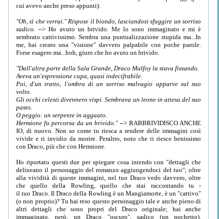
cui avevo anche preso appunti):
"Oh, sì che verrai." Rispose il biondo, lasciandosi sfuggire un sorriso
sadico.
--> Ho avuto un brivido. Me lo sono immaginato e mi è
sembrato cattivissimo. Sembra una puntualizzazione stupida ma...In
me, hai creato una "visione" davvero palpabile con poche parole.
Forse esagero ma...boh, giuro che ho avuto un brivido.
"Dall'altra parte della Sala Grande, Draco Malfoy la stava fissando.
Aveva un'espressione cupa, quasi indecifrabile.
Poi, d'un tratto, l'ombra di un sorriso malvagio apparve sul suo
volto.
Gli occhi celesti divennero vispi. Sembrava un leone in attesa del suo
pasto.
O peggio: un serpente in agguato.
Hermione fu percorsa da un brivido."
--> RABBRIVIDISCO ANCHE
IO, di nuovo. Non so come tu riesca a rendere delle immagini così
vivide e ti invidio da morire. Peraltro, noto che ti riesce benissimo
con Draco, più che con Hermione.
Ho riportato questi due per spiegare cosa intendo con "dettagli che
delineano il personaggio del romanzo aggiungendoci del tuo"; oltre
alla vividità di queste immagini, nel tuo Draco vedo davvero, oltre
che quello della Rowling, quello che stai raccontando tu -
il
tuo
Draco. Il Draco della Rowling è un Mangiamorte, è un "cattivo"
(o non proprio)? Tu hai reso questo personaggio tale e anche pieno di
altri dettagli che sono propri del Draco originale; hai anche
immaginato, però, un Draco "oscuro", sadico (un pochetto),