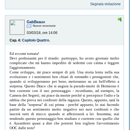
Segnala violazione
GabBeauv
Nuovo recensore
03/03/18, ore 14:06
Cap. 4:
Capitolo Quattro.
Ed eccomi tornata!
Devi perdonarmi per il ritardo: purtroppo, ho avuto giornate molto
complicate che mi hanno impedito di sedermi con calma e leggere
l'aggiornamento.
Come sviluppo, mi piace sempre di più. Una storia lenta nella sua
evoluzione e i sentimenti ben chiari di entrambi i protagonisti che,
quando si svilupperanno per bene, metteranno su un bell'effetto a
sorpresa. Questo Draco che si augura la pseudo-morte di Hermione è
ben coerente con il suo personaggio - ricordiamo, ad esempio, la
Camera dei Segreti; mi piace da morire perché si percepisce l'odio e la
rabbia che prova nei confronti della ragazza. Questo, appunto, sarà la
base della "sorpresa" di cui prima - perché appunto, lo stai facendo
partire da un sentimento molto negativo nei suoi confronti e che
lascerà tutti di stucco quando si affezionerà a lei. Insomma, stai
rendendo questo personaggio ben studiato e coerente con quello che
è. Azzarderei quasi a dire che potresti ben togliere l'avvertimento
OOC dalle note!