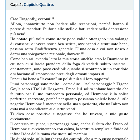
Cap. 4:
Capitolo Quattro.
Ciao Dragonfly, eccomi!!!
Allora, innanzitutto non badare alle recensioni, perchè hanno il
potere di mandarti l'euforia alle stelle o farti cadere nella depressione
più nera!
Ho notato più volte come storie poco valide ottengano una valanga
di consensi e invece storie ben scritte, avvincenti e strutturate bene,
passino sotto l'indifferenza generale. E' una cosa a cui non riesco a
darmi una spiegazione razionale, davvero!!!
Come ben sai, avendo letto la mia storia, anch'io amo le Dramione in
cui non ci si lascia prendere dalla foga di vederli subito insieme...
onestamente, sono poco credibili quando si scontrano in un corridoio
e si baciano all'improvviso presi dagli ormoni impazziti!
Per cui fai bene a "lavorare" un po' di più sul loro rapporto!
I tuoi personaggi sono molto... come dire... "nel personaggio": Tiger e
Goyle sono i Troll di Hogwarts, Draco è il solito infame bastardo che
fa tutto per il suo tornaconto personale, ed Hermione è la solita
perfettina snervante, perchè per quanto possiamo volerle bene è utile
negarlo: Hermione è snervante nella sua superiorità, che tra l'altro non
esita mai a sbandierare ai quattro venti!
Ti dico cose positive e negative che ho trovato, a mio gusto
ovviamente:
Il contesto mi piace, i personaggi pure, anche il fatto che Draco ed
Hermione si avvicineranno con calma, la scrittura semplice e fluida ed
infine l'idea della trama che ruota sul marchio.
Ho dubbi solo sulla lunghezza dei capitoli, che a mio gusto personale