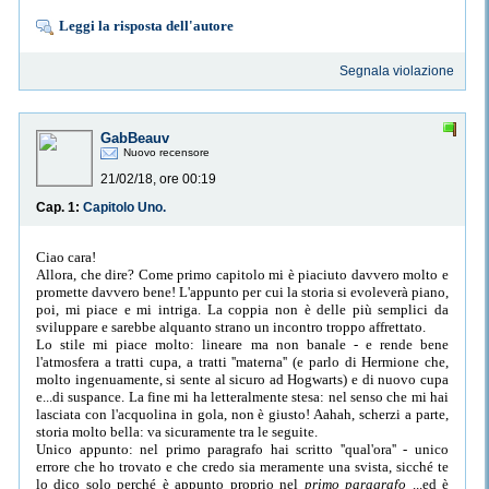
Leggi la risposta dell'autore
Segnala violazione
GabBeauv
Nuovo recensore
21/02/18, ore 00:19
Cap. 1:
Capitolo Uno.
Ciao cara!
Allora, che dire? Come primo capitolo mi è piaciuto davvero molto e
promette davvero bene! L'appunto per cui la storia si evoleverà piano,
poi, mi piace e mi intriga. La coppia non è delle più semplici da
sviluppare e sarebbe alquanto strano un incontro troppo affrettato.
Lo stile mi piace molto: lineare ma non banale - e rende bene
l'atmosfera a tratti cupa, a tratti ''materna'' (e parlo di Hermione che,
molto ingenuamente, si sente al sicuro ad Hogwarts) e di nuovo cupa
e...di suspance. La fine mi ha letteralmente stesa: nel senso che mi hai
lasciata con l'acquolina in gola, non è giusto! Aahah, scherzi a parte,
storia molto bella: va sicuramente tra le seguite.
Unico appunto: nel primo paragrafo hai scritto ''qual'ora'' - unico
errore che ho trovato e che credo sia meramente una svista, sicché te
lo dico solo perché è appunto proprio nel
primo paragrafo
...ed è