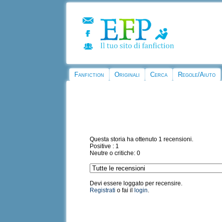
Fanfiction
Originali
Cerca
Regole/Aiuto
Questa storia ha ottenuto 1 recensioni.
Positive : 1
Neutre o critiche: 0
Devi essere loggato per recensire.
Registrati
o fai il
login
.