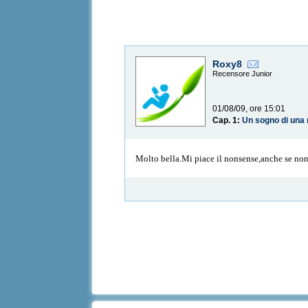
Roxy8
Recensore Junior
01/08/09, ore 15:01
Cap. 1:
Un sogno di una 
Molto bella.Mi piace il nonsense,anche se non 