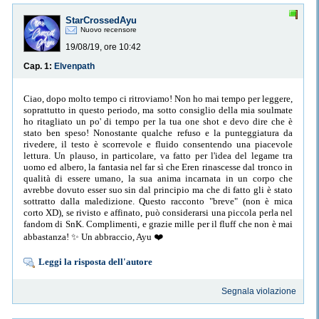
StarCrossedAyu
Nuovo recensore
19/08/19, ore 10:42
Cap. 1:
Elvenpath
Ciao, dopo molto tempo ci ritroviamo! Non ho mai tempo per leggere,
soprattutto in questo periodo, ma sotto consiglio della mia soulmate
ho ritagliato un po' di tempo per la tua one shot e devo dire che è
stato ben speso! Nonostante qualche refuso e la punteggiatura da
rivedere, il testo è scorrevole e fluido consentendo una piacevole
lettura. Un plauso, in particolare, va fatto per l'idea del legame tra
uomo ed albero, la fantasia nel far sì che Eren rinascesse dal tronco in
qualità di essere umano, la sua anima incarnata in un corpo che
avrebbe dovuto esser suo sin dal principio ma che di fatto gli è stato
sottratto dalla maledizione. Questo racconto "breve" (non è mica
corto XD), se rivisto e affinato, può considerarsi una piccola perla nel
fandom di SnK. Complimenti, e grazie mille per il fluff che non è mai
abbastanza! ✨ Un abbraccio, Ayu ❤️
Leggi la risposta dell'autore
Segnala violazione