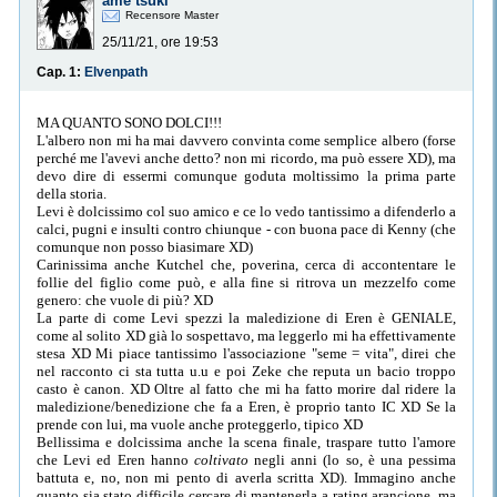
ame tsuki
Recensore Master
25/11/21, ore 19:53
Cap. 1:
Elvenpath
MA QUANTO SONO DOLCI!!!
L'albero non mi ha mai davvero convinta come semplice albero (forse
perché me l'avevi anche detto? non mi ricordo, ma può essere XD), ma
devo dire di essermi comunque goduta moltissimo la prima parte
della storia.
Levi è dolcissimo col suo amico e ce lo vedo tantissimo a difenderlo a
calci, pugni e insulti contro chiunque - con buona pace di Kenny (che
comunque non posso biasimare XD)
Carinissima anche Kutchel che, poverina, cerca di accontentare le
follie del figlio come può, e alla fine si ritrova un mezzelfo come
genero: che vuole di più? XD
La parte di come Levi spezzi la maledizione di Eren è GENIALE,
come al solito XD già lo sospettavo, ma leggerlo mi ha effettivamente
stesa XD Mi piace tantissimo l'associazione "seme = vita", direi che
nel racconto ci sta tutta u.u e poi Zeke che reputa un bacio troppo
casto è canon. XD Oltre al fatto che mi ha fatto morire dal ridere la
maledizione/benedizione che fa a Eren, è proprio tanto IC XD Se la
prende con lui, ma vuole anche proteggerlo, tipico XD
Bellissima e dolcissima anche la scena finale, traspare tutto l'amore
che Levi ed Eren hanno
coltivato
negli anni (lo so, è una pessima
battuta e, no, non mi pento di averla scritta XD). Immagino anche
quanto sia stato difficile cercare di mantenerla a rating arancione, ma