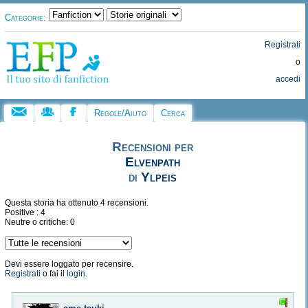
Categorie:
Registrati
o
accedi
Regole/Aiuto
Cerca
Recensioni per
Elvenpath
di
Ylpeis
Questa storia ha ottenuto 4 recensioni.
Positive : 4
Neutre o critiche: 0
Devi essere loggato per recensire.
Registrati
o fai il
login
.