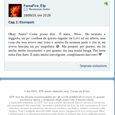
FareaFire_Efp
Recensore Junior
18/08/19, ore 10:26
Cap. 1:
Elvenpath
Okay. Aiuto? Come posso dire... È stata... Wow... Ho iniziato a
leggerla, un po' confusa da questo legame tra Levi ed un albero, una
cosa che non avevo mai visto o sentito da nessuna parte e che sì, mi
aveva lasciata un po' stupefatta 😆 Ma proprio per questo, mi ha
anche molto incuriosito e per quanto sia una storia lunga, l'ho letta
tutta d'un fiato. È stato molto travolgente, complimenti davvero! 💙
Segnala violazione
© dal 2001, EFP (www.efpfanfic.net). Creato da Erika.
EFP non ha alcuna responsabilità per gli scritti pubblicati in esso, in quanto
esclusiva opera e proprietà degli autori che li hanno ideati.
Il materiale presente su EFP non può essere riprodotto altrove senza il consenso
del proprietario del materiale, nemmeno parzialmente (con la sola esclusione di brevi
citazioni, sempre in presenza dei dovuti credits e nei limiti e termini concessi dalla
legge). Tutti i soggetti descritti nelle storie sono maggiorenni e/o comunque fittizi.
I personaggi e le situazioni presenti nelle fanfic di questo sito sono utilizzati senza