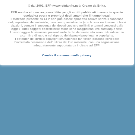
© dal 2001, EFP (www.efpfanfic.net). Creato da Erika.
EFP non ha alcuna responsabilità per gli scritti pubblicati in esso, in quanto
esclusiva opera e proprietà degli autori che li hanno ideati.
Il materiale presente su EFP non può essere riprodotto altrove senza il consenso
del proprietario del materiale, nemmeno parzialmente (con la sola esclusione di brevi
citazioni, sempre in presenza dei dovuti credits e nei limiti e termini concessi dalla
legge). Tutti i soggetti descritti nelle storie sono maggiorenni e/o comunque fittizi.
I personaggi e le situazioni presenti nelle fanfic di questo sito sono utilizzati senza
alcun fine di lucro e nel rispetto dei rispettivi proprietari e copyrights.
I detentori dei diritti di copyright sfruttati nelle fan fiction possono richiedere
l'immediata cessazione dell'utilizzo del loro materiale, con una segnalazione
adeguatamente supportata da inoltrare ad EFP.
Cambia il consenso sulla privacy