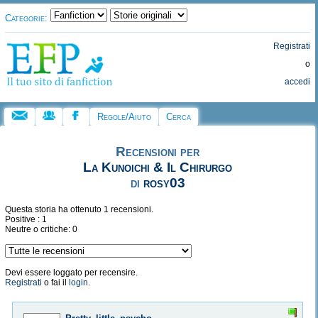
Categorie:
Registrati
o
accedi
Regole/Aiuto
Cerca
Recensioni per
La Kunoichi & Il Chirurgo
di
rosy03
Questa storia ha ottenuto 1 recensioni.
Positive : 1
Neutre o critiche: 0
Devi essere loggato per recensire.
Registrati
o fai il
login
.