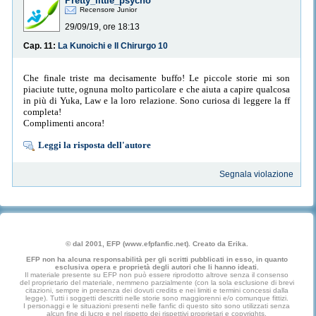
Pretty_little_psycho
Recensore Junior
29/09/19, ore 18:13
Cap. 11:
La Kunoichi e Il Chirurgo 10
Che finale triste ma decisamente buffo! Le piccole storie mi son
piaciute tutte, ognuna molto particolare e che aiuta a capire qualcosa
in più di Yuka, Law e la loro relazione. Sono curiosa di leggere la ff
completa!
Complimenti ancora!
Leggi la risposta dell'autore
Segnala violazione
© dal 2001, EFP (www.efpfanfic.net). Creato da Erika.
EFP non ha alcuna responsabilità per gli scritti pubblicati in esso, in quanto
esclusiva opera e proprietà degli autori che li hanno ideati.
Il materiale presente su EFP non può essere riprodotto altrove senza il consenso
del proprietario del materiale, nemmeno parzialmente (con la sola esclusione di brevi
citazioni, sempre in presenza dei dovuti credits e nei limiti e termini concessi dalla
legge). Tutti i soggetti descritti nelle storie sono maggiorenni e/o comunque fittizi.
I personaggi e le situazioni presenti nelle fanfic di questo sito sono utilizzati senza
alcun fine di lucro e nel rispetto dei rispettivi proprietari e copyrights.