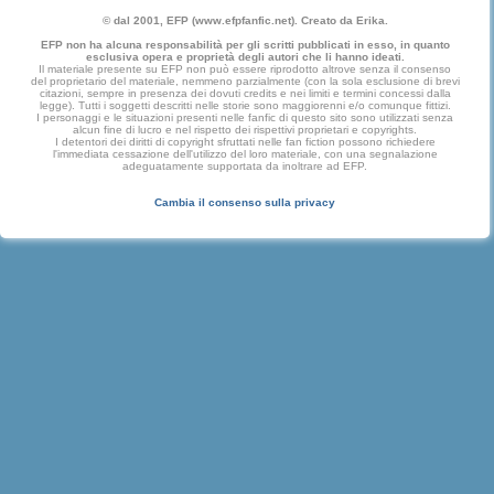
© dal 2001, EFP (www.efpfanfic.net). Creato da Erika.
EFP non ha alcuna responsabilità per gli scritti pubblicati in esso, in quanto
esclusiva opera e proprietà degli autori che li hanno ideati.
Il materiale presente su EFP non può essere riprodotto altrove senza il consenso
del proprietario del materiale, nemmeno parzialmente (con la sola esclusione di brevi
citazioni, sempre in presenza dei dovuti credits e nei limiti e termini concessi dalla
legge). Tutti i soggetti descritti nelle storie sono maggiorenni e/o comunque fittizi.
I personaggi e le situazioni presenti nelle fanfic di questo sito sono utilizzati senza
alcun fine di lucro e nel rispetto dei rispettivi proprietari e copyrights.
I detentori dei diritti di copyright sfruttati nelle fan fiction possono richiedere
l'immediata cessazione dell'utilizzo del loro materiale, con una segnalazione
adeguatamente supportata da inoltrare ad EFP.
Cambia il consenso sulla privacy