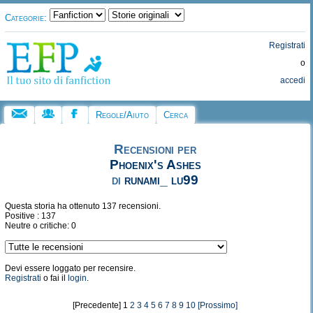
Categorie:
Registrati
o
accedi
Regole/Aiuto
Cerca
Recensioni per
Phoenix's Ashes
di
runami_ lu99
Questa storia ha ottenuto 137 recensioni.
Positive : 137
Neutre o critiche: 0
Devi essere loggato per recensire.
Registrati
o fai il
login
.
[Precedente] 1
2
3
4
5
6
7
8
9
10
[Prossimo]