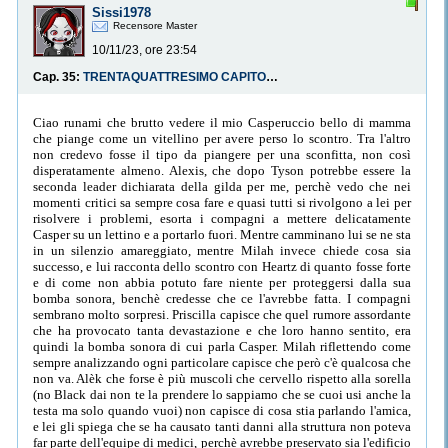
Sissi1978
Recensore Master
10/11/23, ore 23:54
Cap. 35:
TRENTAQUATTRESIMO CAPITOLO: SAGA DI KARETAO LAB: CONTO ALLA ROVESCIA
Ciao runami che brutto vedere il mio Casperuccio bello di mamma che piange come un vitellino per avere perso lo scontro. Tra l'altro non credevo fosse il tipo da piangere per una sconfitta, non così disperatamente almeno. Alexis, che dopo Tyson potrebbe essere la seconda leader dichiarata della gilda per me, perchè vedo che nei momenti critici sa sempre cosa fare e quasi tutti si rivolgono a lei per risolvere i problemi, esorta i compagni a mettere delicatamente Casper su un lettino e a portarlo fuori. Mentre camminano lui se ne sta in un silenzio amareggiato, mentre Milah invece chiede cosa sia successo, e lui racconta dello scontro con Heartz di quanto fosse forte e di come non abbia potuto fare niente per proteggersi dalla sua bomba sonora, benchè credesse che ce l'avrebbe fatta. I compagni sembrano molto sorpresi. Priscilla capisce che quel rumore assordante che ha provocato tanta devastazione e che loro hanno sentito, era quindi la bomba sonora di cui parla Casper. Milah riflettendo come sempre analizzando ogni particolare capisce che però c'è qualcosa che non va. Alèk che forse è più muscoli che cervello rispetto alla sorella (no Black dai non te la prendere lo sappiamo che se cuoi usi anche la testa ma solo quando vuoi) non capisce di cosa stia parlando l'amica, e lei gli spiega che se ha causato tanti danni alla struttura non poteva far parte dell'equipe di medici, perchè avrebbe preservato sia l'edificio che i compagni che stavano lottando. Tutti si chiedono a questo punto Heartz chi sia e soprattutto da che parte stia. Alèk mi ha fatto tanta dolcezza quando con tanto affetto accarezza la testa di Casper e gli dice che l'unica cosa importante è che lui guarisca, sempre però tenendo un tono scherzoso per non commuoversi troppo, anche se Casper anche fa fatica, perchè troppo colpito, a rispondergli sfottendolo a sua volta che deve avere rispetto per l'anzianità. Anche Alexis sembra piacevolmente sorpresa da come il fratello si sia attaccato a Casper. Quando iniziano a salire le scale e vedono qualcuno avvicinarsi, Priscilla pensa siano altri nemici ma fortunatamente si riuniscono a loro anche Demetra e Noite con il "gentiluomo" che la sorregge e chissà come Tyson gradirebbe la scena nel vederla, meglio per Noite se non lo vede altrimenti la falce sai dove gliela infila? Se proprio gli va bene può o decapitarlo o castrarlo. Come sempre Demetra anche se sta messa peggio degli altri, subito si preoccupa di controllare i feriti, e vedendo Casper in quel modo cerca di fare una diagnosi facendogli domande. Casper non riesce a muoversi per il dolore, e mi chiedo se è pieno di sangue come non sia ancora svenuto tra l'altro. Demetra appare subito preoccupata per il devil slayer, ed intanto chiede dove siano gli altri, ed Alexis mentre li invita a proseguire per portare Casper fuori dal laboratorio, come poi fanno, la informa che sia Tyson che Velvet e Nicolash sono ancora nel sotterraneo e che non sa quante cose siano accadute da quando si sono separati. Intanto poi assistiamo al combattimento di Tyson con colui che viene chiamato 78 (un numero come nome? E poi proprio 78?) e già vediamo che al primo colpa ha un po' di schifo perchè si ritrova una non meglio identificata sostanza addosso color argento. Non farti domande Tyson che forse è meglio mi viene da dirgli. 78 che credo a questo punto sia collegato all'elemento del platino che è il suo potere, da notare che si autocelebra da solo proprio per via della sua magia. Cioè il tuo potere è quello e non pensi che ne so di farti i soldi aprendo una catena di gioiellerie ad esempio? Davvero credi che sia meglio votarsi al crimine? Tyson riesce a ferirlo con un colpo di falce, ma invece che sangue sembra che corpo del nemico sia appunto fatto di platino, perchè infatti si risana ed è più arzillo di prima, tanto da riuscire a gettarlo contro delle vasche e a farlo ferire alla schiena coi vetri, che tra l'altro mi sembra sanguinava già da prima lì col combattimento precedente o sbaglio? Qualcuno poi dovrebbe sempre dire a questo 78 che non si è proprio umani se invece che del sangue ti fuoriesce da un taglio bello grosso del platino, e che cavolo stai pure a contatto con dei medici in un laboratorio ora, non ci vuole molto. Comunque Tyson ha notato che prima colpendo al naso ha invece sanguinato, e quindi cerca di capire se abbia solo la testa come punto debole o no. Allora prova a decapitarlo come mi dispiace dirlo gli jihadisti dell'Isis, ma purtroppo la testa torna al suo posto proprio con il platino, provocando anche maggiore schifo di prima al nostro povero eroe. Tra l'altro non provate a dirglielo in faccia a questo 78 che il suo potere fa un po' schifo, perchè s'incazza come una iena e vi aggredisce come fa con Tyson facendolo volare di nuovo con tre calci allo stomaco, e probabilmente rompendogli qualche costola. L'unica cosa positiva è che riescono ad allontanarsi dalla stanza in cui sono le ragazze, mentre Tyson prova a sparire nel nulla per riprendere un po' di respiro. Tyson arrivandogli alle spalle sfruttando l'elemento sorpresa lo fa letteralmente a pezzetti con la falce, ma purtroppo lo vede sempre tornare a ricomporsi grazie al platino. Tyson continua ad attaccare ma il risultato è sempre lo stesso e per lui diventa molto frustrante, anche perchè spreca molte energie e becca parecchie botte, mentre il suo avversario non ha nemmeno un graffio e non è nemmeno stanco. Intanto 78 inaspettatamente chiede al leader di Phoenix's Ashes se conosce il significato dietro al nome di Karetao Lab, ma Tyson è troppo arrabbiato per la situazione, per quello che hanno fatto a Velvet, ed anche per questo scontro che non sta andando come vorrebbe e continua solo ad attaccare urlandogli contro di stare zitto. Poi dopo averlo immobilizzato per i polsi gli racconta che il nome non viene dalla storia di Tecla e dei suoi spettacolini. In realtà è solo una copertura. Il vero scopo come si è potuto capire è privare di tutto l'etere magico i diversi maghi al fine di ridurli in esseri come bambole, dove le normali funzioni corporee sono attive ma sono fondamentalmente spenti e senza volontà. Ed è allora che Tyson pronuncia la parola marionetta da cui deriva il nome di Karetao Lab, e la sua deduzione fa molto ridere 78. Quella consapevolezza del male arrecato che provocava l'ilarità in persone che erano per giunta medici che dovrebbero contribuire alla salute delle persone e non a trasformarle in marionette per puro interesse sia scientifico che economico fa talmente incavolare Tyson, che si ritrova improvvisamente preda di una furia incontenibile che gli scatena dentro un potere che lo fa ingrossare letteralmente di stazza. 78 troppo preso a ridere si accorge all'ultimo del cambiamento nel suo nemico, quando egli gli arriva sotto il muso caricato di una nuova aura e finisce per attaccarlo con rinnovata energia. Quando Tyson a quel punto lo colpisce letteralmente tagliandolo a metà non si accorge subito del bagliore rossastro che stavolta emerge dalla ferita, e si aspetta di vederlo ricomposto nuovamente, ma stavolta sul volto del nemico appare un'espressione di paura. Poi alla minaccia di Tyson 78 invece di ricomporsi prova a strisciare con le braccia sul pavimento almeno per la parte superiore del suo corpo. Tyson lo para nella sua fuga e avviene uno strano avvertimento da parte del nemico che gli annuncia che si sta risvegliano seppure lentamente. Solo a quel punto torna ad unirsi con la parte inferiore del suo corpo. Tyson non capisce di cosa parli il suo rivale, che tornato tutto intero prende ad esaminarlo girandogli intorno, mentre Tyson ripensa anche agli avvenimenti che gli sono successi ad Orchidea. 78 comincia a raccontargli come chi sia stato in quelle vasche di prelevazione di etere non ne sia uscito incolume, e che l'unico in realtà che si sia salvato sia proprio lui Tyson. Qui la notizia bomba ma che dico bomba un meteorite vero e proprio. Tyson secondo 78 sarebbe stato in una di quelle vasche del loro laboratorio per tre lunghi anni. Tyson non ricorda nulla, però quando gli viene detto il suo cervello comincia ad avere immegini confuse al riguardo: un medico, un ago ed una donna dagli occhi di fuoco. C'è da dire che è strano che lui e Tecla non si siano mai visti, ma la ragazza non era ammessa al laboratorio segreto quindi ci sta. Altra cosa come mai lui non ricorda niente? Però non sarebbe la prima volta che Tyson ha problemi simili. 78 si prende gioco crudelmente di lui che è chinato a terra dolorante per lo sforzo di testa nel ricordare, e Tyson sente la voce di qualcuno, forse colui o colei che l'ha aiutato a fuggire che gli dice di correre e di non voltarsi. Il mago con la falce ha un vero e proprio crollo nervoso nel momento peggiore, proprio quando il nemico è pronto di fronte a lui per affrontarlo, e difatti gli dà un calcio che lo schianta a terra ma lo fa anche riprendere, benchè si finga tramortito. Mentre 78 gli continua a raccontare come l'abbiano cercato per tutto il tempo successivo alla sua fuga e come il suo corpo contrinuirà a far progredire la scienza, Tyson reagisce e decide di contrattaccare, nonostante vorrebbe ovviamente ora sapere tutta la verità, ma sa che non è il momento e che sarebbe controproducente perchè lo distrarebbe dalla vittoria. Il medico gli dice anche che la sua colorazione di etere nella vasca era trasparente, e che solo ora capiva che, a differenza degli altri. non aveva colore perchè rispecchiava il potere di occultamento della sua magia. Proprio in quel momento Tyson sorprendendolo scompare. Il dottore ha capito che ora deve aver terrore che Tyson sia ancora più incavolato di prima, e lo stuzzica chiedendogli se non voglia sapere anche del resto, ma finisce immobilizzato e con il suo antagonista che lo minaccia rispondendogli che l'unico rumore che vuole sentire è quello della sua testa rotolare sul pavimento. Che tosto Tyson! Anche se proprio in questi giorni è triste cose del genere stanno succedendo ai tanti ostaggi ca