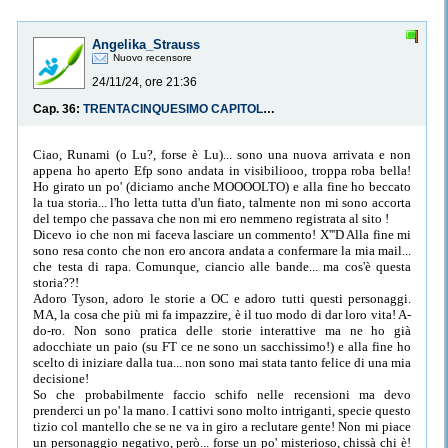
Angelika_Strauss
Nuovo recensore
24/11/24, ore 21:36
Cap. 36:
TRENTACINQUESIMO CAPITOLO: PAURA
Ciao, Runami (o Lu?, forse è Lu)... sono una nuova arrivata e non
appena ho aperto Efp sono andata in visibiliooo, troppa roba bella!
Ho girato un po' (diciamo anche MOOOOLTO) e alla fine ho beccato
la tua storia... l'ho letta tutta d'un fiato, talmente non mi sono accorta
del tempo che passava che non mi ero nemmeno registrata al sito !
Dicevo io che non mi faceva lasciare un commento! X'''D Alla fine mi
sono resa conto che non ero ancora andata a confermare la mia mail...
che testa di rapa. Comunque, ciancio alle bande... ma cos'è questa
storia??!
Adoro Tyson, adoro le storie a OC e adoro tutti questi personaggi.
MA, la cosa che più mi fa impazzire, è il tuo modo di dar loro vita! A-
do-ro. Non sono pratica delle storie interattive ma ne ho già
adocchiate un paio (su FT ce ne sono un sacchissimo!) e alla fine ho
scelto di iniziare dalla tua... non sono mai stata tanto felice di una mia
decisione!
So che probabilmente faccio schifo nelle recensioni ma devo
prenderci un po' la mano. I cattivi sono molto intriganti, specie questo
tizio col mantello che se ne va in giro a reclutare gente! Non mi piace
un personaggio negativo, però... forse un po' misterioso, chissà chi è!