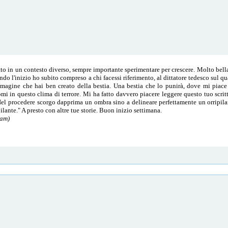
itto in un contesto diverso, sempre importante sperimentare per crescere. Molto bell
o l'inizio ho subito compreso a chi facessi riferimento, al dittatore tedesco sul qual
mmagine che hai ben creato della bestia. Una bestia che lo punirà, dove mi piace
in questo clima di terrore. Mi ha fatto davvero piacere leggere questo tuo scritto
"Nel procedere scorgo dapprima un ombra sino a delineare perfettamente un orripila
pilante." A presto con altre tue storie. Buon inizio settimana.
 am)