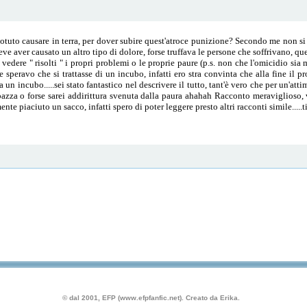
uto causare in terra, per dover subire quest'atroce punizione? Secondo me non si 
ve aver causato un altro tipo di dolore, forse truffava le persone che soffrivano, qu
i vedere " risolti " i propri problemi o le proprie paure (p.s. non che l'omicidio sia
peravo che si trattasse di un incubo, infatti ero stra convinta che alla fine il pr
un incubo.....sei stato fantastico nel descrivere il tutto, tant'è vero che per un'a
pazza o forse sarei addirittura svenuta dalla paura ahahah Racconto meraviglioso, 
nte piaciuto un sacco, infatti spero di poter leggere presto altri racconti simile....
© dal 2001, EFP (www.efpfanfic.net). Creato da Erika.