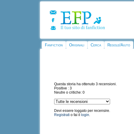
Fanfiction
Originali
Cerca
Regole/Aiuto
Questa storia ha ottenuto 3 recensioni.
Positive : 3
Neutre o critiche: 0
Devi essere loggato per recensire.
Registrati
o fai il
login
.