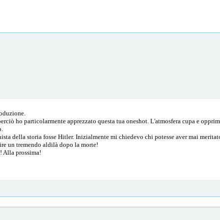
roduzione.
, perciò ho particolarmente apprezzato questa tua oneshot. L'atmosfera cupa e oppri
o.
nista della storia fosse Hitler. Inizialmente mi chiedevo chi potesse aver mai meritat
prire un tremendo aldilà dopo la morte!
! Alla prossima!