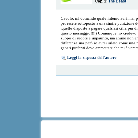
Cap. 1:
The Beast
Cavolo, mi domando quale inferno avrà mai pot
per essere sottoposto a una simile punizione de
,quelle disposte a pagare qualsiasi cifra pur d
questo messaggio!!!!) Comunque, io credevo e s
zuppo di sudore e impaurito, ma ahimé non era 
differenza sua però io avrei urlato come una 
generi preferiti devo ammettere che mi è verame
Leggi la risposta dell'autore