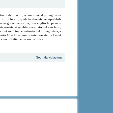
tratta di omicidi, secondo me il protagonista
elle più fragili, quale facilmente manipolabili
 meno grave, per carità, non voglio far passare
otagonista si sarebbe svegliato nel suo letto,
ttimo mi sono immedesimata nel protagonista, a
voto 10 e lode ,nonostante non sia tra i miei
.ti amo infinitamente amore dolce
Segnala violazione