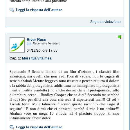
Ancora complimenti e alla prossima!
Leggi la risposta dell'autore
Segnala violazione
River Rose
Recensore Veterano
04/12/20, ore 17:55
Cap. 1:
Mors tua vita mea
Spettacolo!!! Sembra l'inizio di un film d'azione , i classici film
americani, ma quelli che non vedi l'ora di vedere, non le cagate di
serie b ahahah Mentre leggevo sono riuscita a percepire tutto il dolore
e la rabbia del protagonista, addirittura ho immaginato il protagonista
mentre medita vendetta ( ho anche deciso chi è il protagonista, rullo
di tamburi, eeeee.....Bradley Cooper, che ne dici? Secondo me sarebbe
il top) Sto per dirti una cosa che non ti aspetteresti mai!!! Ci sei ?
Tieniti forte! Mi è talmente piaciuto questo racconto che esigo il
seguito!!! E non dirmi che ci penserai, perché il mio è un ordine!!!
Ahahah voto un mega 10 e lode, mi è piaciuto troppo....ti amo
infinitamente amore dolce
Leggi la risposta dell'autore