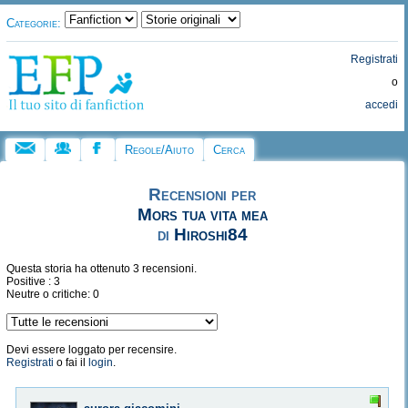
Categorie:
Registrati
o
accedi
Regole/Aiuto
Cerca
Recensioni per
Mors tua vita mea
di
Hiroshi84
Questa storia ha ottenuto 3 recensioni.
Positive : 3
Neutre o critiche: 0
Devi essere loggato per recensire.
Registrati
o fai il
login
.