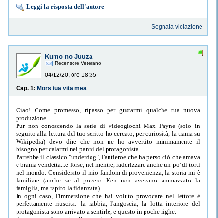
Leggi la risposta dell'autore
Segnala violazione
Kumo no Juuza
Recensore Veterano
04/12/20, ore 18:35
Cap. 1:
Mors tua vita mea
Ciao! Come promesso, ripasso per gustarmi qualche tua nuova
produzione.
Pur non conoscendo la serie di videogiochi Max Payne (solo in
seguito alla lettura del tuo scritto ho cercato, per curiosità, la trama su
Wikipedia) devo dire che non ne ho avvertito minimamente il
bisogno per calarmi nei panni del protagonista.
Parrebbe il classico "underdog", l'antieroe che ha perso ciò che amava
e brama vendetta...e forse, nel mentre, raddrizzare anche un po' di torti
nel mondo. Considerato il mio fandom di provenienza, la storia mi è
familiare (anche se al povero Ken non avevano ammazzato la
famiglia, ma rapito la fidanzata)
In ogni caso, l'immersione che hai voluto provocare nel lettore è
perfettamente riuscita: la rabbia, l'angoscia, la lotta interiore del
protagonista sono arrivato a sentirle, e questo in poche righe.