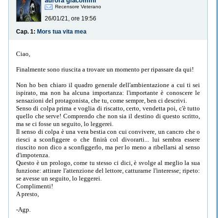
aurora giacomini
Recensore Veterano
26/01/21, ore 19:56
Cap. 1:
Mors tua vita mea
Ciao,
Finalmente sono riuscita a trovare un momento per ripassare da qui!
Non ho ben chiaro il quadro generale dell'ambientazione a cui ti sei
ispirato, ma non ha alcuna importanza: l'importante è conoscere le
sensazioni del protagonista, che tu, come sempre, ben ci descrivi.
Senso di colpa prima e voglia di riscatto, certo, vendetta poi, c'è tutto
quello che serve! Comprendo che non sia il destino di questo scritto,
ma se ci fosse un seguito, lo leggerei.
Il senso di colpa è una vera bestia con cui convivere, un cancro che o
riesci a sconfiggere o che finirà col divorarti... lui sembra essere
riuscito non dico a sconfiggerlo, ma per lo meno a ribellarsi al senso
d'impotenza.
Questo è un prologo, come tu stesso ci dici, è svolge al meglio la sua
funzione: attirare l'attenzione del lettore, catturarne l'interesse; ripeto:
se avesse un seguito, lo leggerei.
Complimenti!
A presto,
-Agp.