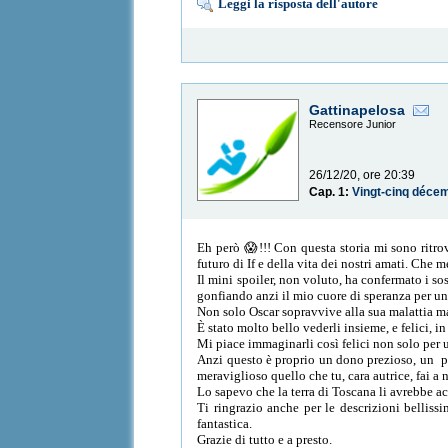
Leggi la risposta dell'autore
Gattinapelosa
Recensore Junior
26/12/20, ore 20:39
Cap. 1:
Vingt-cinq déce
Eh però 😱!!! Con questa storia mi sono ritrov
futuro di If e della vita dei nostri amati. Che 
Il mini spoiler, non voluto, ha confermato i so
gonfiando anzi il mio cuore di speranza per un
Non solo Oscar sopravvive alla sua malattia ma
È stato molto bello vederli insieme, e felici, i
Mi piace immaginarli così felici non solo per un
Anzi questo è proprio un dono prezioso, un pic
meraviglioso quello che tu, cara autrice, fai a n
Lo sapevo che la terra di Toscana li avrebbe ac
Ti ringrazio anche per le descrizioni bellis
fantastica.
Grazie di tutto e a presto.