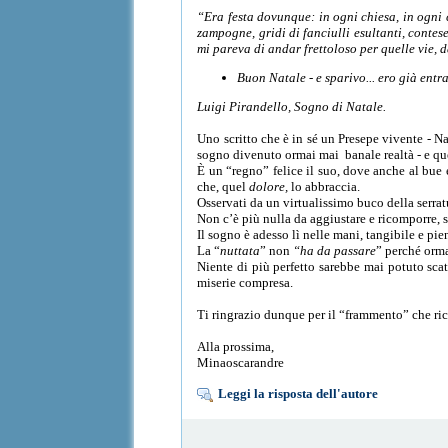
“Era festa dovunque: in ogni chiesa, in ogni ca
zampogne, gridi di fanciulli esultanti, contese 
mi pareva di andar frettoloso per quelle vie, 
Buon Natale - e sparivo... ero già entr
Luigi Pirandello, Sogno di Natale.
Uno scritto che è in sé un Presepe vivente - N
sogno divenuto ormai mai banale realtà - e qu
È un “regno” felice il suo, dove anche al bue 
che, quel
dolore,
lo abbraccia.
Osservati da un virtualissimo buco della serratu
Non c’è più nulla da aggiustare e ricomporre, s
Il sogno è adesso lì nelle mani, tangibile e pi
La “
nuttata
” non
“ha da passare
” perché orma
Niente di più perfetto sarebbe mai potuto scatur
miserie compresa.
Ti ringrazio dunque per il “frammento” che rico
Alla prossima,
Minaoscarandre
Leggi la risposta dell'autore