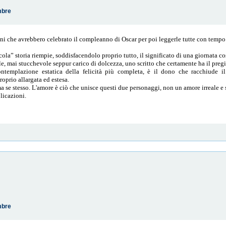
mbre
oni che avrebbero celebrato il compleanno di Oscar per poi leggerle tutte con temp
la” storia riempie, soddisfacendolo proprio tutto, il significato di una giornata co
le, mai stucchevole seppur carico di dolcezza, uno scritto che certamente ha il preg
contemplazione estatica della felicità più completa, è il dono che racchiude il
oprio allargata ed estesa.
 se stesso. L'amore è ciò che unisce questi due personaggi, non un amore irreale e s
licazioni.
mbre