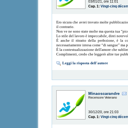
03/01/21, ore 11:01
Cap. 1:
Vingt-cinq déce
Ero sicura che avrei trovato molte pubblicazi
il contrario.
Non ve ne sono state molte ma questa tua “picco
Lo stile del lavoro è impeccabile, direi notevo
È anche il ritratto della perfezione, è la 
necessariamente intesa come “di sangue” ma pr
È la contestualizzazione dell'amore che sublima
Complimenti, credo che leggerò altre tue pubb
Leggi la risposta dell'autore
Minaoscarandre
Recensore Veterano
30/12/20, ore 21:03
Cap. 1:
Vingt-cinq déce