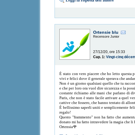
Leggi la risposta dell'autore
Ortensie blu
Recensore Junior
27/12/20, ore 15:33
Cap. 1:
Vingt-cinq déce
È stato con vero piacere che ho letto questa pi
vivi e felici dove il generale sperava che andas
Non è un giorno qualsiasi quello che tu raccon
e che per loro ora vuol dire sicurezza e la poss
costante richiamo alle mani che parlano di di
Paris, che non è stato facile arrivare a quel 
cattive che fossero, che hanno tentato di allon
È bellissimo saperli uniti e semplicemente fe
regalo!
Questo "frammento" non ha fatto che aumentare
donato mi ha fatto intravedere la magia che li 
Ortensia🌹