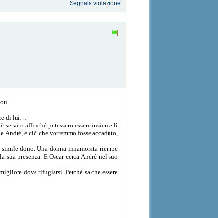
Segnala violazione
nou.
ore di lui…
è servito affinché potessero essere insieme lì​
car e André, è ciò che vorremmo fosse accaduto,
 un simile dono. Una donna innamorata riempe
e la sua presenza. E Oscar cerca André nel suo
migliore dove rifugiarsi. Perché sa che essere