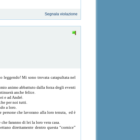
Segnala violazione
 sto leggendo! Mi sono trovata catapultata nel
il mio animo abbattuto dalla forza degli eventi
ntinuerà anche felice.
lei e ad André.
he per noi tutti.
ndo a loro.
e persone che lavorano alla loro tenuta, ed è
che faranno di lei la loro vera casa.
iettano direttamente dentro questa “cornice”