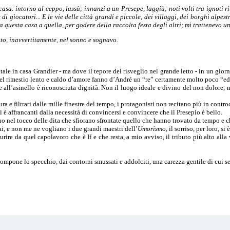
sa: intorno al ceppo, lassù; innanzi a un Presepe, laggiù; noti volti tra ignoti riu
di giocatori... E le vie delle città grandi e piccole, dei villaggi, dei borghi alpest
da questa casa a quella, per godere della raccolta festa degli altri; mi trattenevo
ato, inavvertitamente, nel sonno e sognavo.
atale in casa Grandier - ma dove il tepore del risveglio nel grande letto - in un gi
el rimestio lento e caldo d’amore fanno d’André un “re” certamente molto poco “e
e all’asinello è riconosciuta dignità. Non il luogo ideale e divino del non dolore,
ra e filtrati dalle mille finestre del tempo, i protagonisti non recitano più in contro
i è affrancanti dalla necessità di convincersi e convincere che il Presepio è bello.
eno nel tocco delle dita che sfiorano sfrontate quello che hanno trovato da tempo e 
i, e non me ne vogliano i due grandi maestri dell’
Umorismo,
il sorriso, per loro, s
ire da quel capolavoro che è If e che resta, a mio avviso, il tributo più alto alla vi
mpone lo specchio, dai contorni smussati e addolciti, una carezza gentile di cui se 