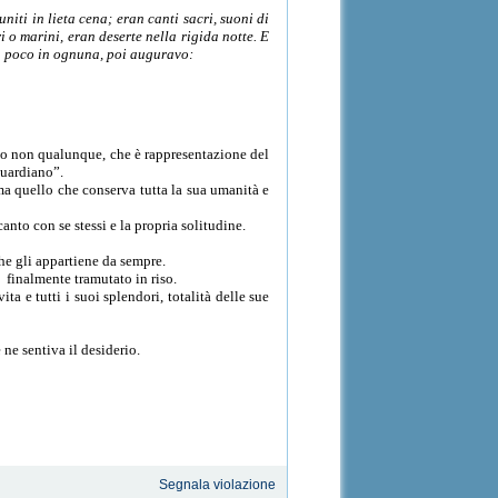
niti in lieta cena; eran canti sacri, suoni di
ri o marini, eran deserte nella rigida notte. E
 un poco in ognuna, poi auguravo:
orno non qualunque, che è rappresentazione del
duardiano”.
 ma quello che conserva tutta la sua umanità e
canto con se stessi e la propria solitudine.
che gli appartiene da sempre.
i è finalmente tramutato in riso.
ta e tutti i suoi splendori, totalità delle sue
ne sentiva il desiderio.
Segnala violazione