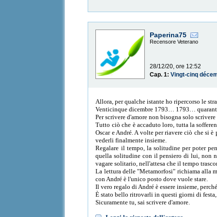
Paperina75
Recensore Veterano
28/12/20, ore 12:52
Cap. 1:
Vingt-cinq déce
Allora, per qualche istante ho ripercorso le str
Venticinque dicembre 1793… 1793… quarantu
Per scrivere d'amore non bisogna solo scrivere 
Tutto ciò che è accaduto loro, tutta la soffere
Oscar e André. A volte per riavere ciò che si è
vederli finalmente insieme.
Regalare il tempo, la solitudine per poter p
quella solitudine con il pensiero di lui, non n
vagare solitario, nell'attesa che il tempo trascor
La lettura delle "Metamorfosi" richiama alla me
con André è l'unico posto dove vuole stare.
Il vero regalo di André è essere insieme, perché,
È stato bello ritrovarli in questi giorni di festa
Sicuramente tu, sai scrivere d'amore.