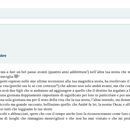
mbre
ata a fare un bel passo avanti (quattro anni addirittura!) nell’altra tua storia che
meraviglia 😻!
spetti espressi nelle mie ultime recensioni alla tua magnifica storia, ha risollevato 
a vita (perché ora lo so con certezza!!) che adesso non solo andrà avanti, ma che co
 avrà due figli che si andranno ad aggiungere a quello che il destino ha regalato a 
n una giornata doppiamente importante di significato per loro in particolare e poi anc
a sola giornata ma per il resto della vita che la tua storia, l’altra intendo, sta dona
colo ma grande racconto, bellissimo quello che André fa lei, la nostra Oscar, e all
oi tutti che leggiamo le tue storie.
colti e abbracciati, spero che con il tempo anche loro la riconosceranno come loro e 
sime di luoghi che immagino meravigliosi e che non ho mai visitato e che mi pro