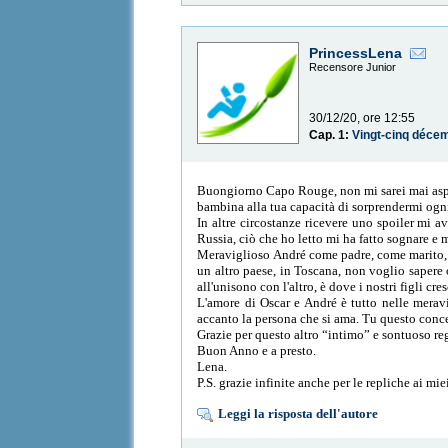
PrincessLena
Recensore Junior
30/12/20, ore 12:55
Cap. 1:
Vingt-cinq déce
Buongiorno Capo Rouge, non mi sarei mai aspett
bambina alla tua capacità di sorprendermi ogni
In altre circostanze ricevere uno spoiler mi a
Russia, ciò che ho letto mi ha fatto sognare e
Meraviglioso André come padre, come marito, c
un altro paese, in Toscana, non voglio sapere o
all'unisono con l'altro, è dove i nostri figli cr
L'amore di Oscar e André è tutto nelle meravi
accanto la persona che si ama. Tu questo conce
Grazie per questo altro “intimo” e sontuoso re
Buon Anno e a presto.
Lena.
P.S. grazie infinite anche per le repliche ai mi
Leggi la risposta dell'autore