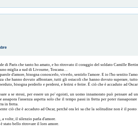
mbre
ade di Paris che tanto ho amato, e ho ritrovato il coraggio del soldato​ Camille Berti
no miglia a sud di Livourne, Toscana…
parole d'amore, bisogna conoscerlo, viverlo, sentirlo l'amore. E io l'ho sentito l'am
nza che hanno dovuto affrontare, tutti gli ostacoli che hanno dovuto superare, tutto 
 perduto, bisogna perderlo e perdersi, e ferirsi e ferire. È ciò che è accaduto ad Os
ensare a se stessi, per essere un po' egoisti, un uomo innamorato può pensare ad
e assapora l'assenza aspetta solo che il tempo passi in fretta per poter riassaporar
ra in fretta.
nte ciò che è accaduto ad Oscar, perché ora lei sa che la solitudine non è il posto 
 a volte, il silenzio parla d'amore.
, è stato bello ritrovare il loro amore.