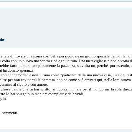
mbre
ata di trovare una storia così bella per ricordare un giorno speciale per noi fan 
 volta con un nuovo tuo scritto e ad ogni lettura. Una meravigliosa piccola storia 
vrebbe fatto perdere completamente la pazienza, stavolta no, perché, pur essendo, a
 mi ha donato speranza.
ome innamorato e non ultimo come “padrone” della sua nuova casa, lui è del resto 
ltre per non rovinarmi la sorpresa, non so come si è arrivati qui, nella loro nuova 
esceranno al sicuro e con amore.
gliose parole che tu hai scritto, si può camminare per il mondo ma la sola direz
tto lo hai spiegato in maniera esemplare e da brividi,
galo.
ei commenti.