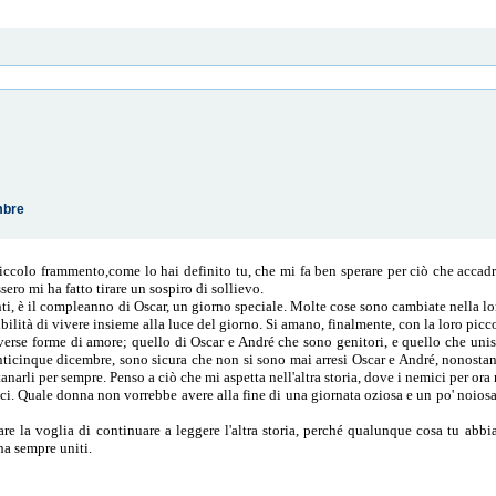
mbre
ccolo frammento,come lo hai definito tu, che mi fa ben sperare per ciò che accadrà n
sero mi ha fatto tirare un sospiro di sollievo.
ti, è il compleanno di Oscar, un giorno speciale. Molte cose sono cambiate nella lo
ibilità di vivere insieme alla luce del giorno. Si amano, finalmente, con la loro picc
verse forme di amore; quello di Oscar e André che sono genitori, e quello che uni
venticinque dicembre, sono sicura che non si sono mai arresi Oscar e André, nonosta
tanarli per sempre. Penso a ciò che mi aspetta nell'altra storia, dove i nemici per o
lici. Quale donna non vorrebbe avere alla fine di una giornata oziosa e un po' noi
 la voglia di continuare a leggere l'altra storia, perché qualunque cosa tu abbia
ha sempre uniti.