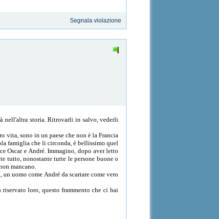
Segnala violazione
ell'altra storia. Ritrovarli in salvo, vederli
ro vita, sono in un paese che non è la Francia
ola famiglia che li circonda, è bellissimo quel
sce Oscar e André. Immagino, dopo aver letto
nte tutto, nonostante tutte le persone buone o
ra non mancano.
osa, un uomo come André da scartare come vero
 riservato loro, questo frammento che ci hai