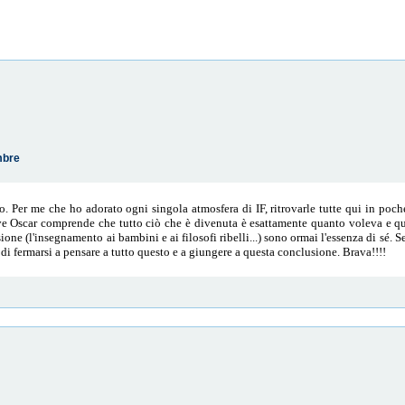
mbre
so. Per me che ho adorato ogni singola atmosfera di IF, ritrovarle tutte qui in poc
ve Oscar comprende che tutto ciò che è divenuta è esattamente quanto voleva e quant
one (l'insegnamento ai bambini e ai filosofi ribelli...) sono ormai l'essenza di sé.
 di fermarsi a pensare a tutto questo e a giungere a questa conclusione. Brava!!!!