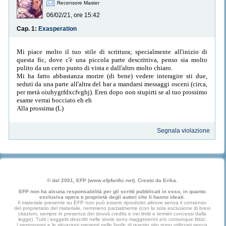
Recensore Master
06/02/21, ore 15:42
Cap. 1:
Exasperation
Mi piace molto il tuo stile di scrittura; specialmente all'inizio di
questa fic, dove c'è una piccola parte descrittiva, penso sia molto
pulito da un certo punto di vista e dall'altro molto chiaro.
Mi ha fatto abbastanza morire (di bene) vedere interagire sti due,
seduti da una parte all'altra del bar a mandarsi messaggi osceni (circa,
per metà oiuhygtfdxcfvghj). Eren dopo non stupirti se al tuo prossimo
esame verrai bocciato eh eh
Alla prossima (L)
Segnala violazione
© dal 2001, EFP (www.efpfanfic.net). Creato da Erika.
EFP non ha alcuna responsabilità per gli scritti pubblicati in esso, in quanto
esclusiva opera e proprietà degli autori che li hanno ideati.
Il materiale presente su EFP non può essere riprodotto altrove senza il consenso
del proprietario del materiale, nemmeno parzialmente (con la sola esclusione di brevi
citazioni, sempre in presenza dei dovuti credits e nei limiti e termini concessi dalla
legge). Tutti i soggetti descritti nelle storie sono maggiorenni e/o comunque fittizi.
I personaggi e le situazioni presenti nelle fanfic di questo sito sono utilizzati senza