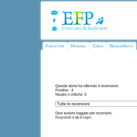
Fanfiction
Originali
Cerca
Regole/Aiuto
Questa storia ha ottenuto 4 recensioni.
Positive : 4
Neutre o critiche: 0
Devi essere loggato per recensire.
Registrati
o fai il
login
.