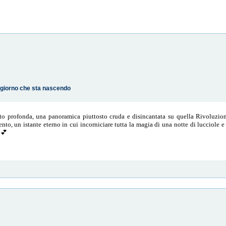
o giorno che sta nascendo
o profonda, una panoramica piuttosto cruda e disincantata su quella Rivoluzion
o, un istante eterno in cui incorniciare tutta la magia di una notte di lucciole e
o💕