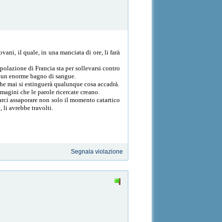
ani, il quale, in una manciata di ore, li farà
opolazione di Francia sta per sollevarsi contro
lo un enorme bagno di sangue.
che mai si estinguerà qualunque cosa accadrà.
mmagini che le parole ricercate creano.
arci assaporare non solo il momento catartico
 li avrebbe travolti.
Segnala violazione