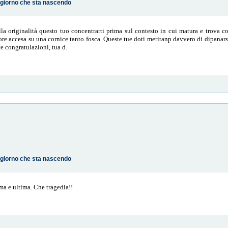
o giorno che sta nascendo
a originalità questo tuo concentrarti prima sul contesto in cui matura e trova 
re accesa su una cornice tanto fosca. Queste tue doti meritanp davvero di dipanars
ve congratulazioni, tua d.
o giorno che sta nascendo
rima e ultima. Che tragedia!!