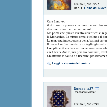
13/07/23, ore 09:27
Cap. 1:
L’ alba del nuov
Cara Lenovo,
ti ritrovo con piacere con questo nuovo brano, 
diventare una cosa e un’anima sole.
Ma prima che questo evento si verifichi ci rega
la Monarchia. La misura ormai è colma e il dom
La tempesta impetuosa sta per abbattersi su tu
Il brano è svolto quasi con un taglio giornalis
Complimenti anche stavolta per aver estrapolat
che Oscar e André, mai peraltro nominati, avreb
Un affettuoso saluto e a risentirci prossimamen
Leggi la risposta dell'autore
Dorabella27
Recensore Master
12/07/23, ore 22:49