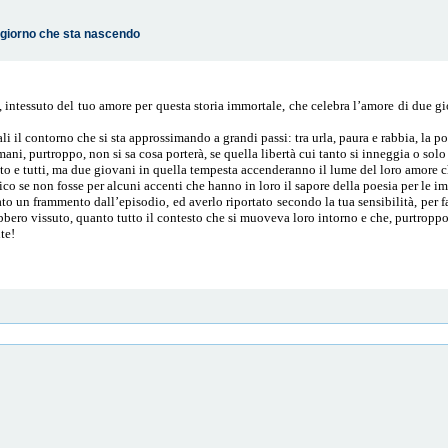
o giorno che sta nascendo
intessuto del tuo amore per questa storia immortale, che celebra l’amore di due giov
li il contorno che si sta approssimando a grandi passi: tra urla, paura e rabbia, la p
ani, purtroppo, non si sa cosa porterà, se quella libertà cui tanto si inneggia o so
tto e tutti, ma due giovani in quella tempesta accenderanno il lume del loro amore 
tico se non fosse per alcuni accenti che hanno in loro il sapore della poesia per le i
o un frammento dall’episodio, ed averlo riportato secondo la tua sensibilità, per f
bero vissuto, quanto tutto il contesto che si muoveva loro intorno e che, purtroppo,
te!