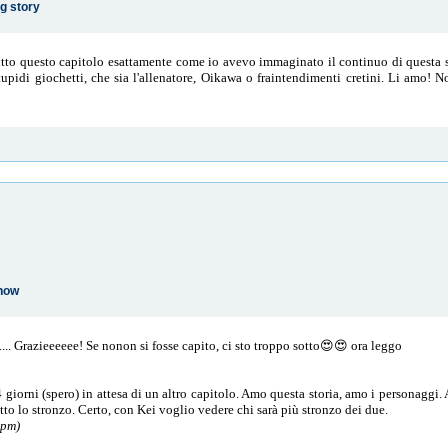
g story
tto questo capitolo esattamente come io avevo immaginato il continuo di questa s
pidi giochetti, che sia l'allenatore, Oikawa o fraintendimenti cretini. Li amo! No
Show
... Grazieeeeee! Se nonon si fosse capito, ci sto troppo sotto😍😍 ora leggo
4 giorni (spero) in attesa di un altro capitolo. Amo questa storia, amo i personaggi
tto lo stronzo. Certo, con Kei voglio vedere chi sarà più stronzo dei due.
 pm)