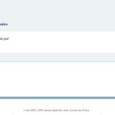
 métro
di più!
© dal 2001, EFP (www.efpfanfic.net). Creato da Erika.