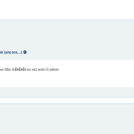
oir (ancora…) 🔞
we like it👍👍👍 no sul serio li adoro